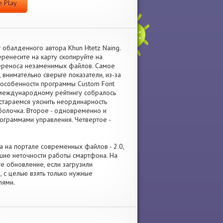
 Play
 обалденного автора Khun Htetz Naing.
ренесите на карту скопируйте на
ереноса незаменимых файлов. Самое
 внимательно сверьте показатели, из-за
О особенности программы Custom Font
по международному рейтингу собралось
остараемся уяснить неординарность
болочка. Второе - одновременно и
ограммами управления. Четвертое -
ка на портале современных файлов - 2.0,
ие неточности работы смартфона. На
те обновление, если загрузили
 с целью взять только нужные
лями.