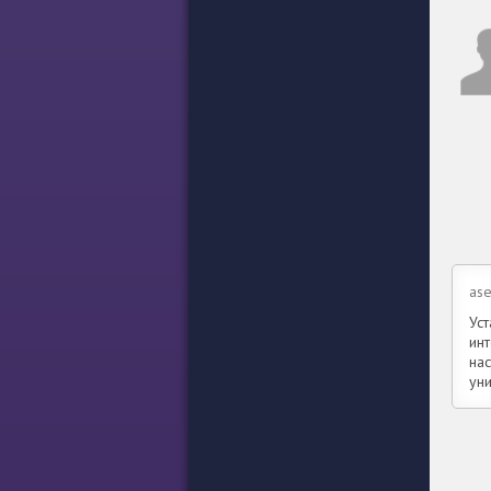
ase
Ус
ин
на
ун