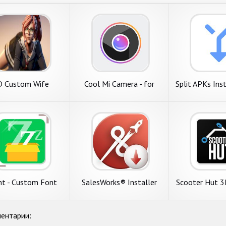
D Custom Wife
Cool Mi Camera - for
Split APKs Inst
MIUI 11 Camera 2020,
cool,fun
t - Custom Font
SalesWorks® Installer
Scooter Hut 
taller [No ROOT]
Builde
ентарии: