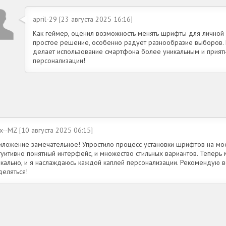
april-29 [23 августа 2025 16:16]
Как геймер, оценил возможность менять шрифты для личной 
простое решение, особенно радует разнообразие выборов
делает использование смартфона более уникальным и прият
персонализации!
x--MZ [10 августа 2025 06:15]
иложение замечательное! Упростило процесс установки шрифтов на мое
туитивно понятный интерфейс, и множество стильных вариантов. Теперь
икально, и я наслаждаюсь каждой каплей персонализации. Рекомендую в
деляться!