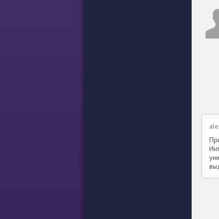
ale
Пр
Ин
ун
вы