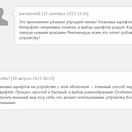
barsukow68 [13 сентября 2025 11:16]
Это приложение реально упрощает жизнь! Установка шрифтов
Интерфейс интуитивно понятен, а выбор шрифтов радует. Кас
заиграл новыми красками. Рекомендую всем, кто хочет доба
устройству!
chka7 [28 августа 2025 06:15]
тановка шрифтов на устройстве с этой оболочкой — отличный способ пе
терфейс. Процесс простой и быстрый, а выбор разнообразный. Особенн
строить внешний вид под себя, что делает использование устройства бо
икальным.