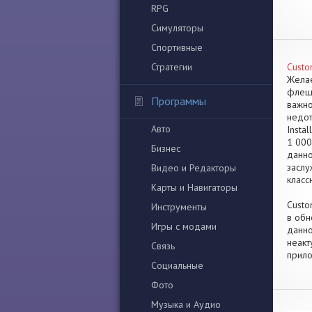
RPG
Симуляторы
Спортивные
Стратегии
Custo
Желае
флешк
Программы
важно
недот
Авто
Insta
1 000
Бизнес
данно
заслу
Видео и Редакторы
класс
Карты и Навигаторы
Custo
Инструменты
в обн
Игры с модами
данно
неакт
Связь
прило
Социальные
Фото
Музыка и Аудио