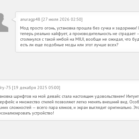
anuragp48 [27 июля 2026 02:50]
Мод просто огонь, установка прошла без сучка и задоринки!
теперь реально кайфует, а производительность не страдает —
столкнулся с такой имбой на MIUI, вообще не ожидал, что буд
есть ли еще подобные моды или этот лучше всех?
dry-75 [19 декабря 2025 05:00]
тановка шрифтов на мой девайс стала настоящим удовольствием! Интуи
терфейс и множество стилей позволяют легко менять внешний вид. Особ
них сложностей — всего пара кликов, и экран выглядит оригинально. Эт
рсонализировать устройство!