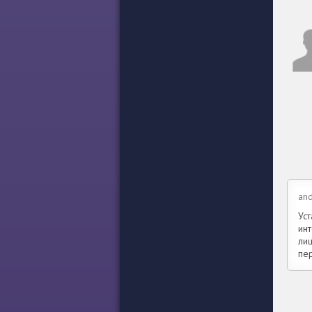
an
Ус
ин
лиш
пе