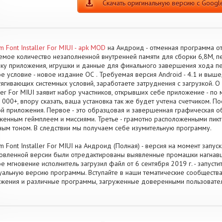
Скачать оригинальную версию с Google
m Font Installer For MIUI - apk MOD
на Андроид - отменная программа от
мое количество незаполненной внутренней памяти для сборки 6,8M, пе
у приложения, игрушки и данные для финального завершения хода п
е условие - новое издание ОС . Требуемая версия Android - 4.1 и выше,
ягивающих системных условий, заработаете затруднения с загрузкой. 
ller For MIUI заявит набор участников, открывших себе приложение - 
 000+, впору сказать, ваша установка так же будет учтена счетчиком. П
й приложения. Первое - это образцовая и завершенная графическая о
женным геймплеем и миссиями. Третье - грамотно расположенными пикт
ным тоном. В следствии мы получаем себе изумительную программу.
m Font Installer For MIUI на Андроид (Полная) - версия на момент запус
овленной версии были отредактированы выявленные промашки нагнавш
е мгновение исполнитель загрузил файл от 6 сентября 2019 г. - запусти
уальную версию программы. Вступайте в наши тематические сообщества,
жения и различные программы, загруженные доверенными пользовате