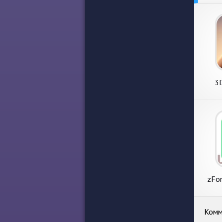
3
zFon
Ins
Комм