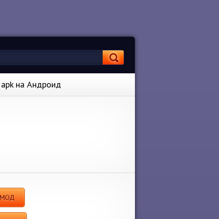
0 apk на Андроид
I МОД