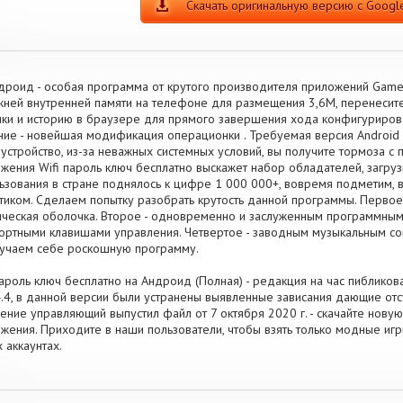
Скачать оригинальную версию с Google
дроид - особая программа от крутого производителя приложений Gam
ней внутренней памяти на телефоне для размещения 3,6M, перенесите
ки и историю в браузере для прямого завершения хода конфигуриро
ние - новейшая модификация операционки . Требуемая версия Android -
устройство, из-за неважных системных условий, вы получите тормоза с
жения Wifi пароль ключ бесплатно выскажет набор обладателей, загру
ьзования в стране поднялось к цифре 1 000 000+, вовремя подметим, в
тиком. Сделаем попытку разобрать крутость данной программы. Первое 
ческая оболочка. Второе - одновременно и заслуженным программным 
ртными клавишами управления. Четвертое - заводным музыкальным со
учаем себе роскошную программу.
пароль ключ бесплатно на Андроид (Полная) - редакция на час пибликов
4.4, в данной версии были устранены выявленные зависания дающие отс
ение управляющий выпустил файл от 7 октября 2020 г. - скачайте нову
жения. Приходите в наши пользователи, чтобы взять только модные иг
 аккаунтах.