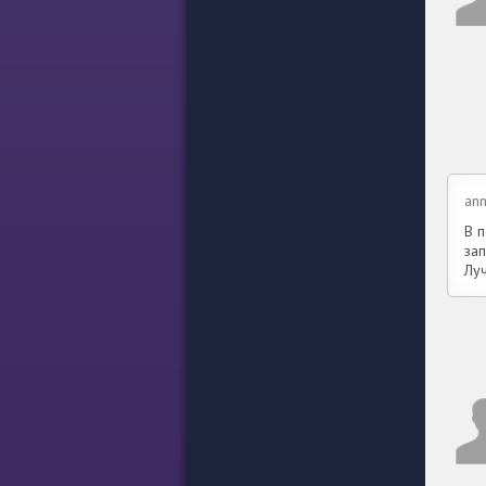
ann
В 
за
Лу