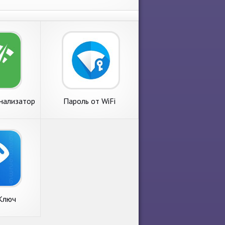
анализатор
Пароль от WiFi
ти Wi-Fi
 Ключ