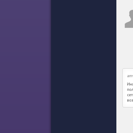
amv
Ино
по
сет
во