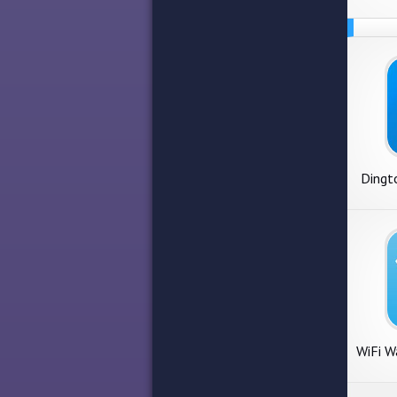
Dingto
WiFi W