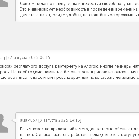
Совсем недавно наткнулся на интересный способ получить дос
Это минимизирует необходимость в проведении времени на 
для этого на андроиде удобны, но стоит быть осторожным, ч
a-j [22 августа 2025 00:15]
поисках бесплатного доступа к интернету на Android многие геймеры н
просы. Но необходимо помнить о безопасности и рисках использования 
чше обратиться к надежным провайдерам или использовать легальные 
alfa-ru67 [9 августа 2025 14:15]
Есть множество приложений и методов, которые обещают дос
платить. Однако часто они работают ненадежно или могут угр