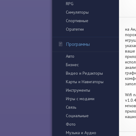
RPG
Симуляторы
Спортивные
Стратегии
на Ан
порож
игруш
Программы
указа
ваше 
Авто
прило
испол
Бизнес
анали
графи
Видео и Редакторы
комфо
Карты и Навигаторы
запол
Инструменты
Wifi 
Игры с модами
v1.0.
мгнов
Связь
прило
Социальные
наших
Фото
Музыка и Аудио