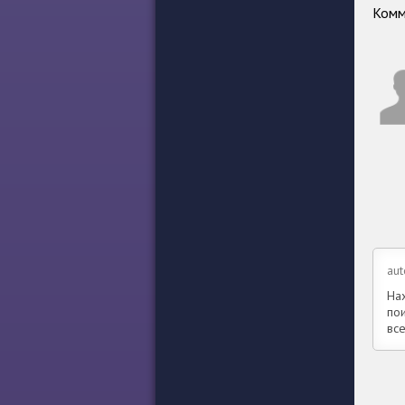
Комм
au
Нах
пои
вс