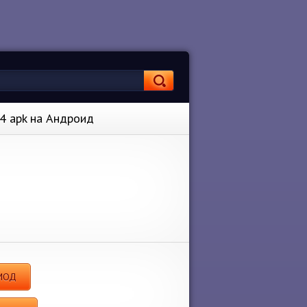
.4 apk на Андроид
 МОД