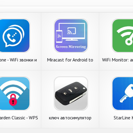
ne - WiFi звонки и
Miracast for Android to
WiFi Monitor: 
смс
tv : Wifi Display
и сканер се
arden Classic - WPS
ключ автосимулятор
StarLine
Connect
бесплатно