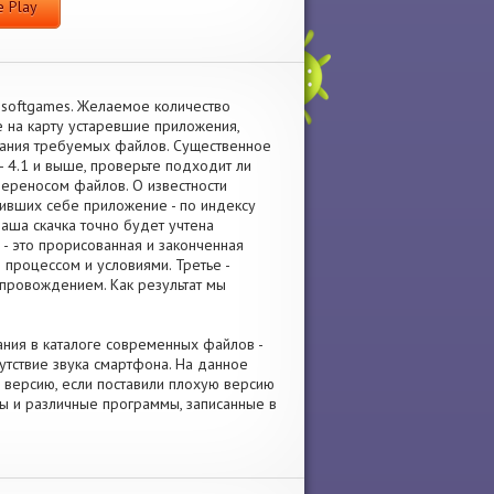
 Play
esoftgames. Желаемое количество
 на карту устаревшие приложения,
вания требуемых файлов. Существенное
 4.1 и выше, проверьте подходит ли
 переносом файлов. О известности
зивших себе приложение - по индексу
аша скачка точно будет учтена
- это прорисованная и законченная
процессом и условиями. Третье -
провождением. Как результат мы
ания в каталоге современных файлов -
утствие звука смартфона. На данное
ю версию, если поставили плохую версию
ры и различные программы, записанные в