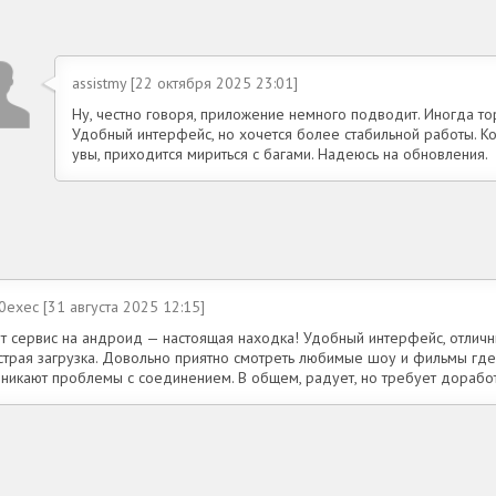
assistmy [22 октября 2025 23:01]
Ну, честно говоря, приложение немного подводит. Иногда то
Удобный интерфейс, но хочется более стабильной работы. Ког
увы, приходится мириться с багами. Надеюсь на обновления.
0exec [31 августа 2025 12:15]
от сервис на андроид — настоящая находка! Удобный интерфейс, отличн
страя загрузка. Довольно приятно смотреть любимые шоу и фильмы где
зникают проблемы с соединением. В общем, радует, но требует доработ