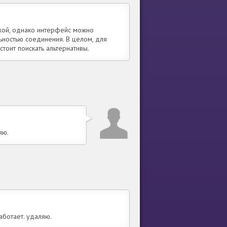
хой, однако интерфейс можно
ьностью соединения. В целом, для
тоит поискать альтернативы.
яю.
аботает. удаляю.