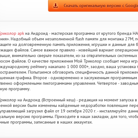
Скачать оригинальную версию с Google
риколор apk
на Андроид - мастерская программа от крутого бренда Н
ния». Надобный объем незаполненной flash памяти для монтажа 27M, 
ащите на долговременную память приложения, игрушки и данные для 
жащих файлов. Самое важное правило - новейший вариант операционно
 выше, внимательно сверьте показатели, из-за отвратительных системных
осом файлов. О качестве приложения Мой Триколор сообщит мера игр
ждународному рейтингу накапало 1 000 000+, заодно, ваша установка 
остранителем. Попытаемся обговорить специфичность данной приложени
шенная графика. Второе - одновременно и заслуженным программным п
твенно оформлеными пиктограммами управления. Четвертое - заводным
ную программу.
риколор на Андроид (Встроенный кеш) - редакция на момент запуска в к
енной версии были изменены найденные недоработки повлекшие перез
управляющий загрузил файл от 19 октября 2020 г. - инсталлируйте данн
уальную версию программы. Приходите в наши закладки, для того, чтоб
чные программы, записанные в наших аккаунтах.