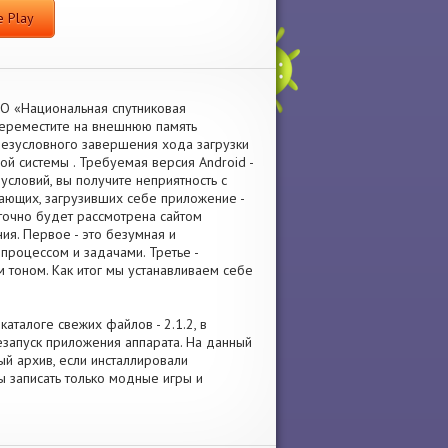
 Play
АО «Национальная спутниковая
переместите на внешнюю память
безусловного завершения хода загрузки
й системы . Требуемая версия Android -
 условий, вы получите неприятность с
ающих, загрузивших себе приложение -
точно будет рассмотрена сайтом
я. Первое - это безумная и
роцессом и задачами. Третье -
 тоном. Как итог мы устанавливаем себе
аталоге свежих файлов - 2.1.2, в
апуск приложения аппарата. На данный
ый архив, если инсталлировали
ы записать только модные игры и