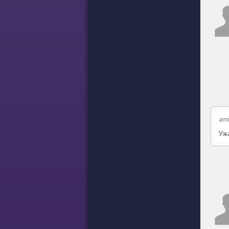
am
Уж