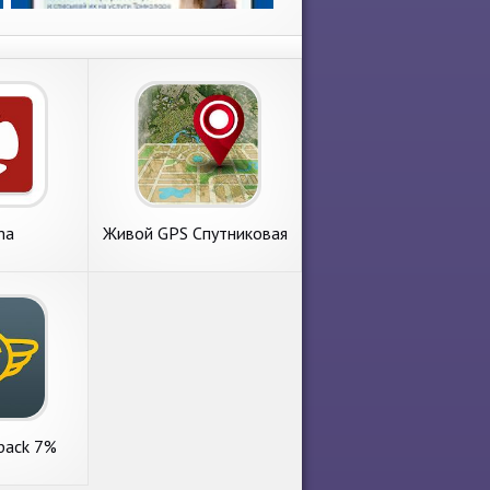
ma
Живой GPS Спутниковая
карта & голосовая
навигация
hback 7%