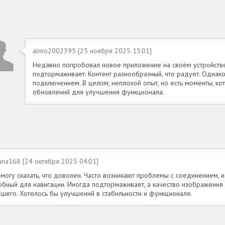
almo2002395 [25 ноября 2025 15:01]
Недавно попробовал новое приложение на своём устройств
подтормаживает. Контент разнообразный, что радует. Однак
подключением. В целом, неплохой опыт, но есть моменты, к
обновлений для улучшения функционала.
ana168 [24 октября 2025 04:01]
 могу сказать, что доволен. Часто возникают проблемы с соединением, 
обный для навигации. Иногда подтормаживает, а качество изображения 
чшего. Хотелось бы улучшений в стабильности и функционале.