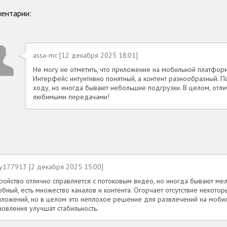
ентарии:
assa-mc [12 декабря 2025 18:01]
Не могу не отметить, что приложение на мобильной платфор
Интерфейс интуитивно понятный, а контент разнообразный. 
ходу, но иногда бывают небольшие подгрузки. В целом, отлич
любимыми передачами!
y177913 [2 декабря 2025 15:00]
тройство отлично справляется с потоковым видео, но иногда бывают ме
бный, есть множество каналов и контента. Огорчает отсутствие некото
иложений, но в целом это неплохое решение для развлечений на мобил
новления улучшат стабильность.