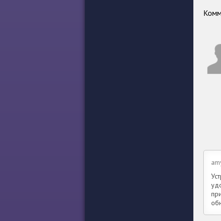
Комм
am
Ус
удо
пр
об