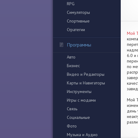
RPG
Симуляторы
Спортивные
Стратегии
Мой Т
компа
Программы
перет
надле
6.0 и
Авто
перен
Бизнес
по ме
распр
Видео и Редакторы
завер
Карты и Навигаторы
качес
завид
Инструменты
Мой Т
Игры с модами
измен
Связь
день 
неакт
Социальные
разли
Фото
Музыка и Аудио