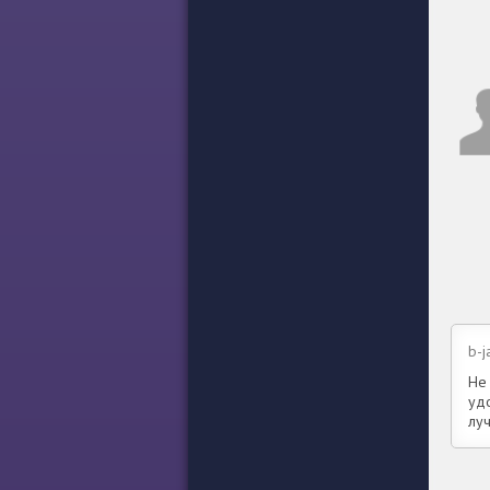
b-j
Не
уд
лу