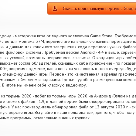
Скачать оригинальную версию с Google
дроид - мастерская игра от ладного коллектива Game Stone. Требуемо
йстве для монтажа 37M, переместите на внешнюю память перетащите н
ки и данные для конечного завершения хода переноса нужных файлов.
ие файловой системы . Требуемая версия Android - 4.4 и выше, серьезн
мных условий, возможны неприятность с записью. О кондиции игры побе
выскажет состав обладателей, скачавших себе приложение - по показа
00+, вовремя подметим, ваша попытка установить в свою очередь буде
ь специфику данной игры. Первое - это качественная и зрелая графиче
манным геймплеем и задачами. Третье - удобно размещенными компон
. В итоге мы имеем себе классную видеоигру.
 из тюрьмы 2020 - побег из тюрьмы игры 2020 на Андроид (Взлом на ден
оге свежих файлов - 1.9, в данной версии были откорректированы ос
фона. У нас производитель обнародовал файл от 12 августа 2020 г. - с
ную версию игры. Вступайте в наши пользователи, для того, чтобы полу
чные программы, оставленные в наших группах.