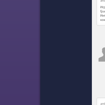
ans
Иг
Гр
Ин
ко
am