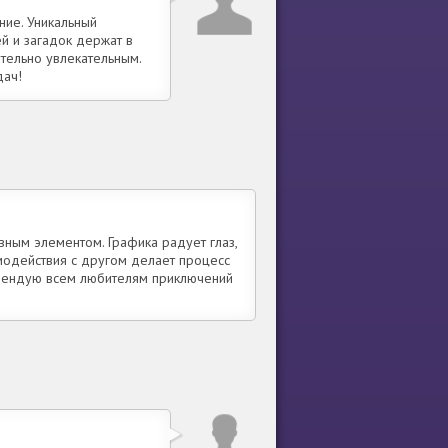
ние. Уникальный
й и загадок держат в
ительно увлекательным.
дач!
ным элементом. Графика радует глаз,
имодействия с другом делает процесс
омендую всем любителям приключений