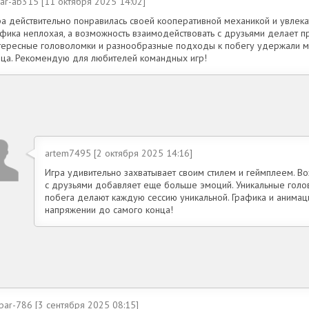
ar-ab315 [11 октября 2025 14:02]
ра действительно понравилась своей кооперативной механикой и увлек
афика неплохая, а возможность взаимодействовать с друзьями делает 
тересные головоломки и разнообразные подходы к побегу удержали м
нца. Рекомендую для любителей командных игр!
artem7495 [2 октября 2025 14:16]
Игра удивительно захватывает своим стилем и геймплеем. 
с друзьями добавляет еще больше эмоций. Уникальные гол
побега делают каждую сессию уникальной. Графика и анимаци
напряжении до самого конца!
bar-786 [3 сентября 2025 08:15]