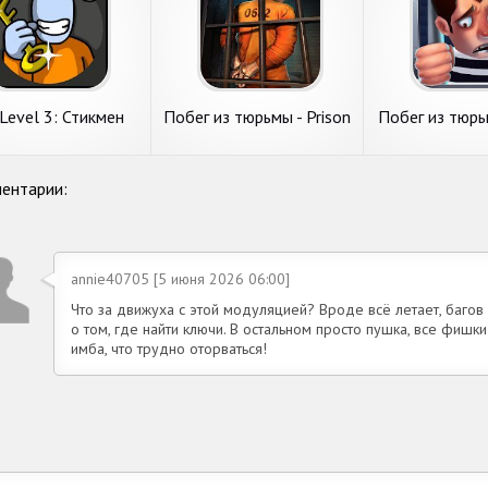
Level 3: Стикмен
Побег из тюрьмы - Prison
Побег из тюрь
бег из тюрьмы
Escape
Priso
ентарии:
annie40705 [5 июня 2026 06:00]
Что за движуха с этой модуляцией? Вроде всё летает, багов
о том, где найти ключи. В остальном просто пушка, все фишки
имба, что трудно оторваться!