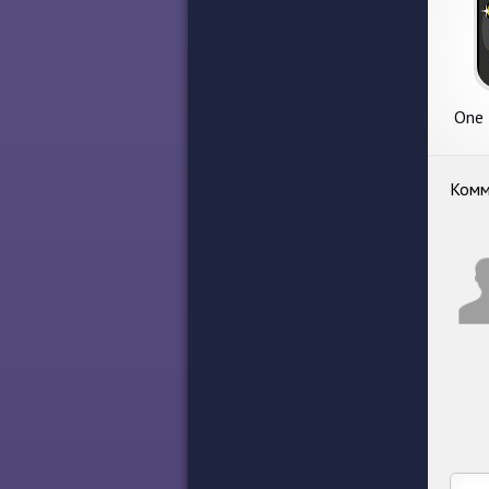
One 
по
Комм