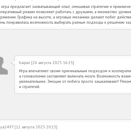
а игра предлагает захватывающий опыт, смешивая стратегию и приключе
оперативный режим позволяет работать с друзьями, а множество уровне
пряжении. Графика на высоте, а игровые механики делают побег действ
ень понравилась возможность выбирать разные подходы к решению за
baijian [26 августа 2025 16:15]
Игра впечатляет своим оригинальным подходом и кооператив
а головоломки заставляют включать мозги. Возможность вза
увлекательнее. Эмоции от побега просто зашкаливают! Рек
и стратегий.
nya2497 [12 августа 2025 20:15]