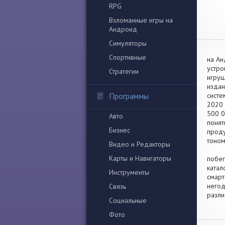
RPG
Взломанные игры на
Андроид
Симуляторы
Спортивные
на Ан
устро
Стратегии
игруш
издан
Программы
систе
2020 
500 0
Авто
понят
Бизнес
проду
тоном
Видео и Редакторы
Карты и Навигаторы
побег
катал
Инструменты
смарт
негод
Связь
разли
Социальные
Фото