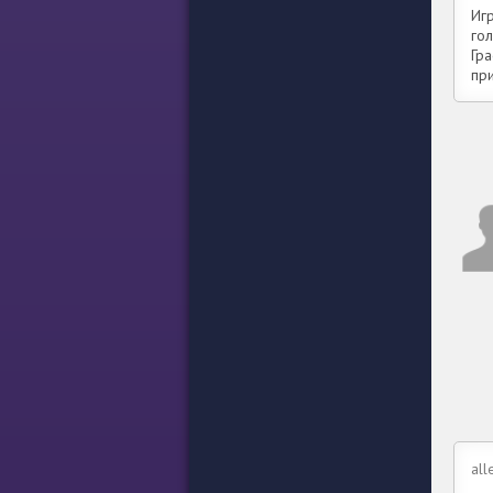
Иг
го
Гра
пр
al