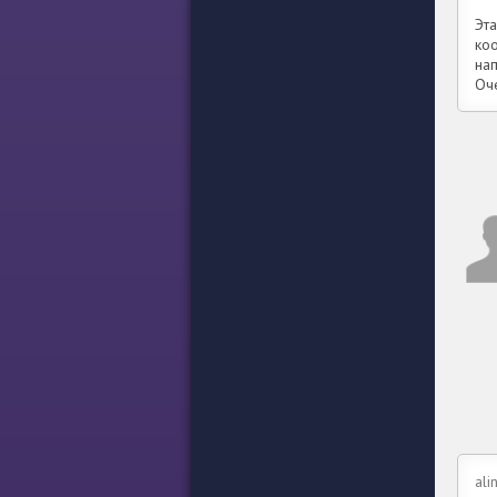
Эт
ко
на
Оч
ali