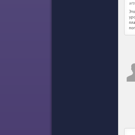
art
Это
ур
пл
по