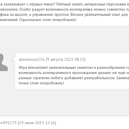
ра захватывает с первых минут! Улётный сюжет, интересные персонажи 
ловоломок. Особо радует возможность кооператива: можно совместно п
фика на высоте, а управление простое. Весьма увлекательный опыт для
иключений. Однозначно стоит попробовать!
alexmouse236 [9 августа 2025 08:15]
Игра впечатляет увлекательным сюжетом и разнообразием го
возможность кооперативного прохождения делают её ещё и
разные стратегии побега добавляет реиграбельности. Заним
точно стоит попробовать!
lex991275 [29 июля 2025 12:16]