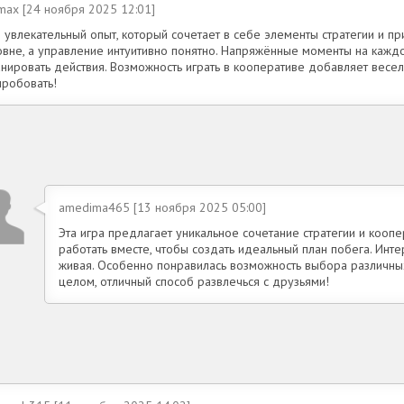
max [24 ноября 2025 12:01]
 увлекательный опыт, который сочетает в себе элементы стратегии и пр
овне, а управление интуитивно понятно. Напряжённые моменты на кажд
анировать действия. Возможность играть в кооперативе добавляет весе
пробовать!
amedima465 [13 ноября 2025 05:00]
Эта игра предлагает уникальное сочетание стратегии и кооп
работать вместе, чтобы создать идеальный план побега. Инте
живая. Особенно понравилась возможность выбора различны
целом, отличный способ развлечься с друзьями!