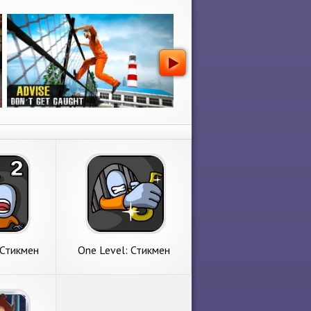
 Стикмен
One Level: Стикмен
тюрьмы
побег из тюрьмы