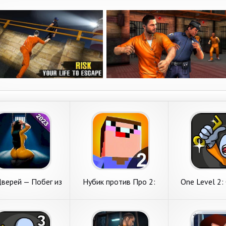
верей — Побег из
Нубик против Про 2:
One Level 2:
Тюрьмы
побег из тюрьмы
побег из 