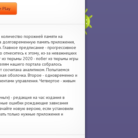
 Play
е количество порожней памяти на
а долговременную память приложения,
 Главное предписание - прогрессивное
о отнеситесь к этому, из-за неважнецких
г из тюрьмы 2020 - побег из тюрьмы игры
телям нашего портала собралось
т сосчитана аналитиком. Попытаемся
ская оболочка. Второе - одновременно и
ентами управления. Четвертое - живым
ьги) - редакция на час издания в
новные ошибки рождающие зависания
качайте новую версию, если установили
чать только нужные приложения и