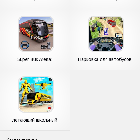
Вождение
Super Bus Arena:
Парковка для автобусов
современный автобус-
Off Road - автобусные игры
симулятор
летающий школьный
автобус робот герой робот
игры