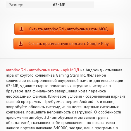
Размер:
624MB
Скачать автобус 3d - автобусные игры МОД
Скачать оригинальную версию с Google Play
автобус 3d - автобусные игры - apk МОД
на Андроид - отменная
игра от крутого коллектива Gaming Stars Inc. Желаемое
количество незакрепленной внутренней памяти для инсталляции
624MB, удалите старые приложения, игрушки и историю в
браузере для финального завершения хода переноса
необходимых файлов. Ключевое условие - современный вариант
главной программы . Требуемая версия Android - 8 и выше,
попробуйте обновить систему, из-за нестандартных системных
критериев, подцепите неприятность с загрузкой. О особенности
приложения автобус 3d - автобусные игры заявит группа
обладателей, скачавших себе приложение - по показателям
нашего портала накапало 840000, заодно, ваша программа в