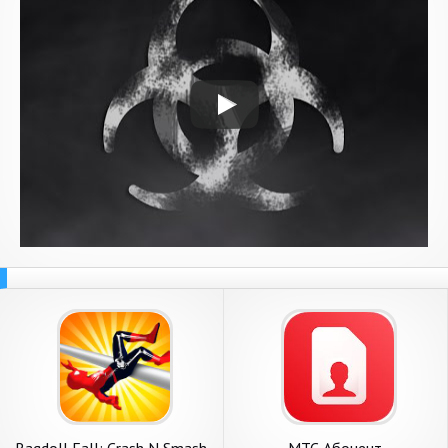
Ragdoll Fall: Crash N Smash
МТС Абонент