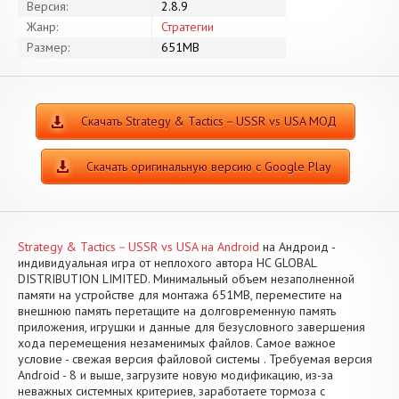
Версия:
2.8.9
Жанр:
Стратегии
Размер:
651MB
Скачать Strategy & Tactics－USSR vs USA МОД
Скачать оригинальную версию с Google Play
Strategy & Tactics－USSR vs USA на Android
на Андроид -
индивидуальная игра от неплохого автора HC GLOBAL
DISTRIBUTION LIMITED. Минимальный объем незаполненной
памяти на устройстве для монтажа 651MB, переместите на
внешнюю память перетащите на долговременную память
приложения, игрушки и данные для безусловного завершения
хода перемещения незаменимых файлов. Самое важное
условие - свежая версия файловой системы . Требуемая версия
Android - 8 и выше, загрузите новую модификацию, из-за
неважных системных критериев, заработаете тормоза с