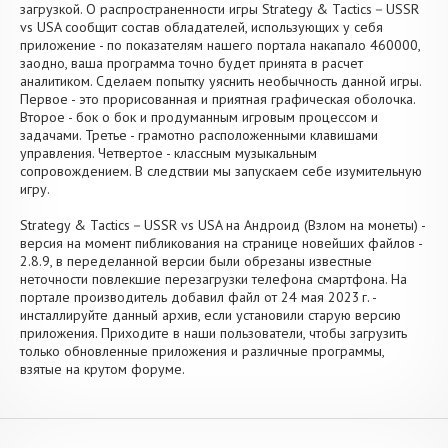
загрузкой. О распространенности игры Strategy & Tactics－USSR
vs USA сообщит состав обладателей, использующих у себя
приложение - по показателям нашего портала накапало 460000,
заодно, ваша программа точно будет принята в расчет
аналитиком. Сделаем попытку уяснить необычность данной игры.
Первое - это прорисованная и приятная графическая оболочка.
Второе - бок о бок и продуманным игровым процессом и
задачами. Третье - грамотно расположенными клавишами
управления. Четвертое - классным музыкальным
сопровождением. В следствии мы запускаем себе изумительную
игру.
Strategy & Tactics－USSR vs USA на Андроид (Взлом на монеты) -
версия на момент пибликования на странице новейших файлов -
2.8.9, в переделанной версии были обрезаны известные
неточности повлекшие перезагрузки телефона смартфона. На
портале производитель добавил файл от 24 мая 2023 г. -
инсталлируйте данный архив, если установили старую версию
приложения. Приходите в наши пользователи, чтобы загрузить
только обновленные приложения и различные программы,
взятые на крутом форуме.