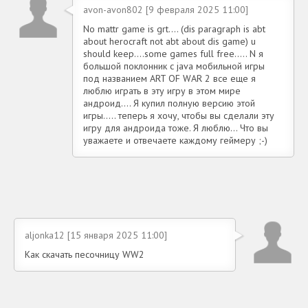
avon-avon802 [9 февраля 2025 11:00]
No mattr game is grt.... (dis paragraph is abt
about herocraft not abt about dis game) u
should keep....some games full free..... N я
большой поклонник с java мобильной игры
под названием ART OF WAR 2 все еще я
люблю играть в эту игру в этом мире
андроид.... Я купил полную версию этой
игры..... теперь я хочу, чтобы вы сделали эту
игру для андроида тоже. Я люблю... Что вы
уважаете и отвечаете каждому геймеру ;-)
aljonka12 [15 января 2025 11:00]
Как скачать песочницу WW2