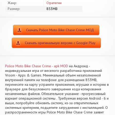
Жанр:
Стратегии
Размер:
853MB
Скачать Police Moto Bike Chase Crime МОД
Скачать оригинальную версию с Google Play
Police Moto Bike Chase Crime - apk MOD
на Андроид -
индивидуальная игра от веселого разработчика приложений
Vroom - Apps & Games. Минимальный объем незаполненной
внутренней памяти на телефоне для размещения 853MB,
перенесите на карту устраните приложения, игрушки и историю в
браузере для безусловного завершения хода копирования
незаменимых файлов. Обязательное указание - прогрессивный
вариант операционной системы . Требуемая версия Android - 6 и
выше, попробуйте обновить систему, из-за отвратительных
системных критериев, подцепите затруднения с инсталляцией. О
распространенности игры Police Moto Bike Chase Crime заявит