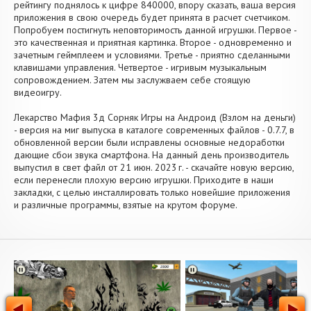
рейтингу поднялось к цифре 840000, впору сказать, ваша версия
приложения в свою очередь будет принята в расчет счетчиком.
Попробуем постигнуть неповторимость данной игрушки. Первое -
это качественная и приятная картинка. Второе - одновременно и
зачетным геймплеем и условиями. Третье - приятно сделанными
клавишами управления. Четвертое - игривым музыкальным
сопровождением. Затем мы заслужваем себе стоящую
видеоигру.
Лекарство Мафия 3д Сорняк Игры на Андроид (Взлом на деньги)
- версия на миг выпуска в каталоге современных файлов - 0.7.7, в
обновленной версии были исправлены основные недоработки
дающие сбои звука смартфона. На данный день производитель
выпустил в свет файл от 21 июн. 2023 г. - скачайте новую версию,
если перенесли плохую версию игрушки. Приходите в наши
закладки, с целью инсталлировать только новейшие приложения
и различные программы, взятые на крутом форуме.