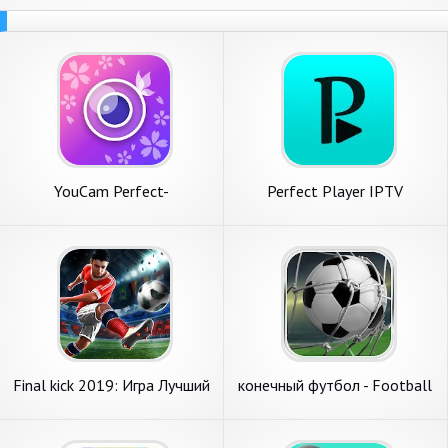
YouCam Perfect-
Perfect Player IPTV
фоторедактор & селфи-
камера
Final kick 2019: Игра Лучший
конечный футбол - Football
футбол штраф