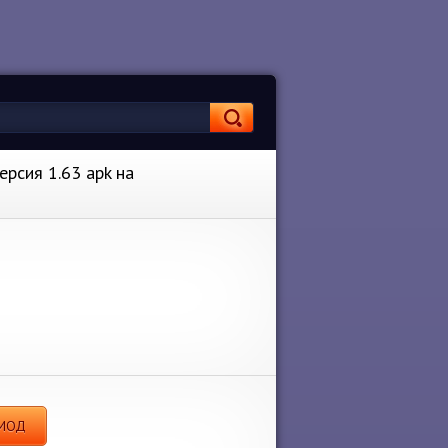
ерсия 1.63 apk на
 МОД