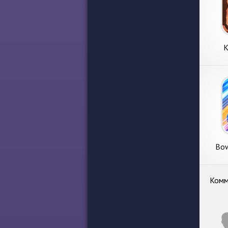
К
Со
Bow
Комм