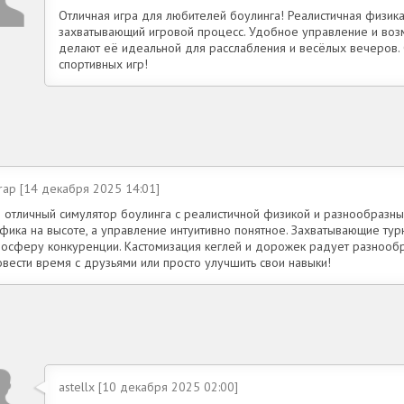
Отличная игра для любителей боулинга! Реалистичная физика
захватывающий игровой процесс. Удобное управление и воз
делают её идеальной для расслабления и весёлых вечеров.
спортивных игр!
rap [14 декабря 2025 14:01]
о отличный симулятор боулинга с реалистичной физикой и разнообразн
афика на высоте, а управление интуитивно понятное. Захватывающие ту
мосферу конкуренции. Кастомизация кеглей и дорожек радует разнообр
овести время с друзьями или просто улучшить свои навыки!
astellx [10 декабря 2025 02:00]