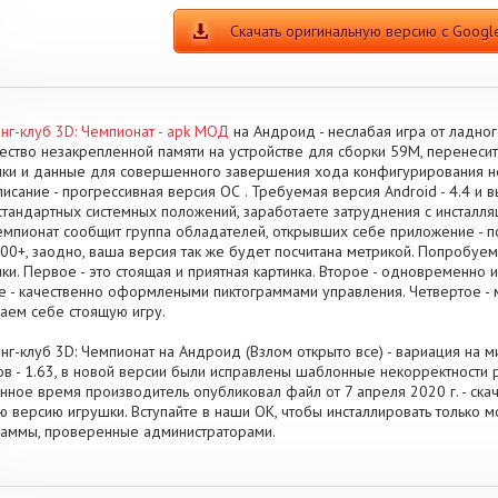
Скачать оригинальную версию с Google
нг-клуб 3D: Чемпионат - apk МОД
на Андроид - неслабая игра от ладног
ество незакрепленной памяти на устройстве для сборки 59M, перенеси
ки и данные для совершенного завершения хода конфигурирования 
исание - прогрессивная версия ОС . Требуемая версия Android - 4.4 и в
стандартных системных положений, заработаете затруднения с инсталля
емпионат сообщит группа обладателей, открывших себе приложение - 
00+, заодно, ваша версия так же будет посчитана метрикой. Попробуем
ки. Первое - это стоящая и приятная картинка. Второе - одновременно 
е - качественно оформлеными пиктограммами управления. Четвертое - 
аем себе стоящую игру.
нг-клуб 3D: Чемпионат на Андроид (Взлом открыто все) - вариация на 
в - 1.63, в новой версии были исправлены шаблонные некорректности 
нное время производитель опубликовал файл от 7 апреля 2020 г. - ска
ю версию игрушки. Вступайте в наши OK, чтобы инсталлировать только
аммы, проверенные администраторами.