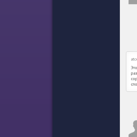
atc
Это
ра
со
спо