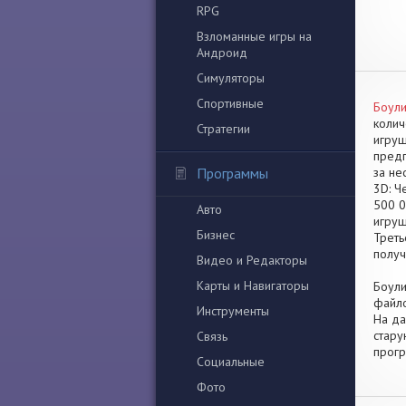
RPG
Взломанные игры на
Андроид
Симуляторы
Спортивные
Боули
колич
Стратегии
игруш
предп
Программы
за не
3D: Ч
500 0
Авто
игруш
Бизнес
Треть
получ
Видео и Редакторы
Карты и Навигаторы
Боули
файло
Инструменты
На да
стару
Связь
прогр
Социальные
Фото