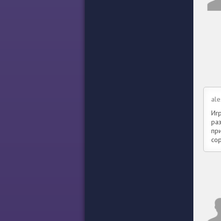
al
Иг
ра
пр
со