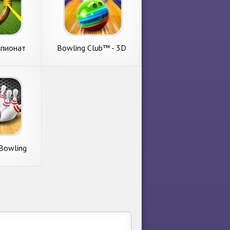
мпионат
Bowling Club™ - 3D
Боулинг Спортивная игра
Bowling