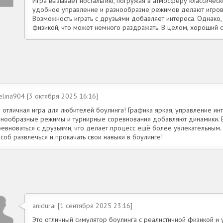
Игра вызывает ностальгию, погружая в атмосферу классическ
удобное управление и разнообразие режимов делают игров
Возможность играть с друзьями добавляет интереса. Однако
физикой, что может немного раздражать. В целом, хороший с
elina904 [3 октября 2025 16:16]
 отличная игра для любителей боулинга! Графика яркая, управление инт
знообразные режимы и турнирные соревнования добавляют динамики. Е
ревноваться с друзьями, что делает процесс ещё более увлекательным.
соб развлечься и прокачать свои навыки в боулинге!
anidurai [1 сентября 2025 23:16]
Это отличный симулятор боулинга с реалистичной физикой и