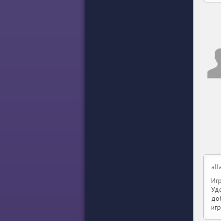
all
Иг
Уд
до
иг