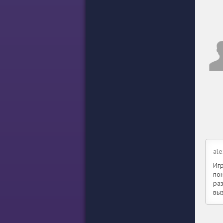
ale
Иг
пон
ра
вы