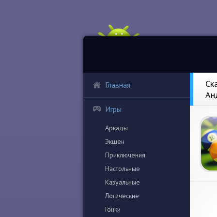
Ска
Главная
Ан
Игры
Аркады
Экшен
Приключения
Настольные
Казуальные
Логические
Гонки