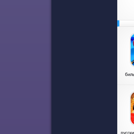
биль
русск