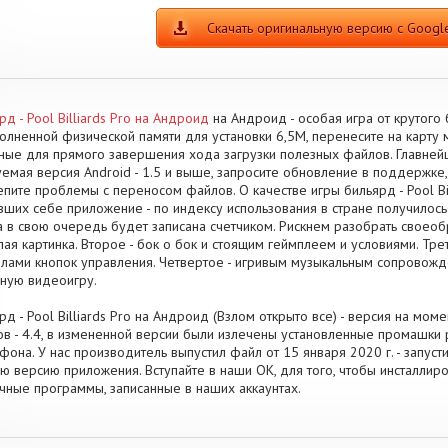
Скачать оригинальную версию с Google
рд - Pool Billiards Pro на Андроид
на Андроид - особая игра от крутого
олненной физической памяти для установки 6,5M, перенесите на карту
ные для прямого завершения хода загрузки полезных файлов. Главнейш
емая версия Android - 1.5 и выше, запросите обновление в поддержке,
пите проблемы с переносом файлов. О качестве игры бильярд - Pool Bil
вших себе приложение - по индексу использования в стране получилос
а в свою очередь будет записана счетчиком. Рискнем разобрать своеоб
лая картинка. Второе - бок о бок и стоящим геймплеем и условиями. Тр
лами кнопок управления. Четвертое - игривым музыкальным сопровожд
ную видеоигру.
рд - Pool Billiards Pro на Андроид (Взлом открыто все) - версия на мом
в - 4.4, в измененной версии были излечены установленные промашк
фона. У нас производитель выпустил файл от 15 января 2020 г. - запуст
ю версию приложения. Вступайте в наши OK, для того, чтобы инсталли
чные программы, записанные в наших аккаунтах.