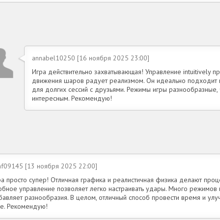
annabel10250 [16 ноября 2025 23:00]
Игра действительно захватывающая! Управление intuitively пр
движения шаров радует реализмом. Он идеально подходит ка
для долгих сессий с друзьями. Режимы игры разнообразные,
интересным. Рекомендую!
af09145 [13 ноября 2025 22:00]
ра просто супер! Отличная графика и реалистичная физика делают проц
обное управление позволяет легко настраивать удары. Много режимов и
бавляет разнообразия. В целом, отличный способ провести время и улу
ре. Рекомендую!