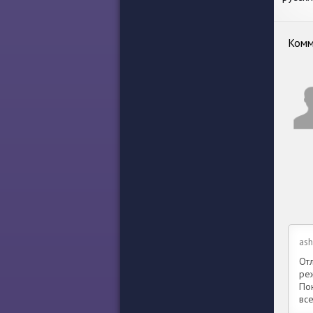
и О
Комм
ash
От
ре
По
все