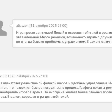
aliaszen [31 октября 2025 23:00]
Игра просто затягивает! Легкий в освоении геймплей и реал
увлекательной. Много режимов, возможность играть с друзьям
но иногда бывают проблемы с управлением. В целом, отличн
x0081 [25 октября 2025 23:01]
ра впечатляет реалистичной физикой шаров и удобным управлением. И
ятен, что позволяет быстро погрузиться в процесс. Графика яркая, а р
знообразить игровое время. Но иногда не хватает более сложных прот
зова. В целом, хорошая игра для любителей.