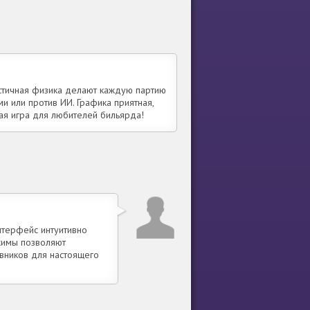
истичная физика делают каждую партию
и или против ИИ. Графика приятная,
ая игра для любителей бильярда!
нтерфейс интуитивно
ежимы позволяют
ивников для настоящего