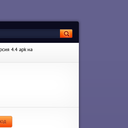
рсия 4.4 apk на
 МОД