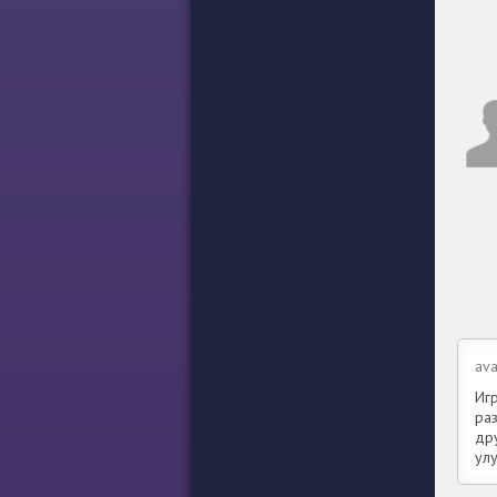
ava
Игр
ра
дру
ул