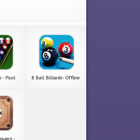
b - Pool
8 Ball Billiards- Offline
er
Free Pool Game
льярд -