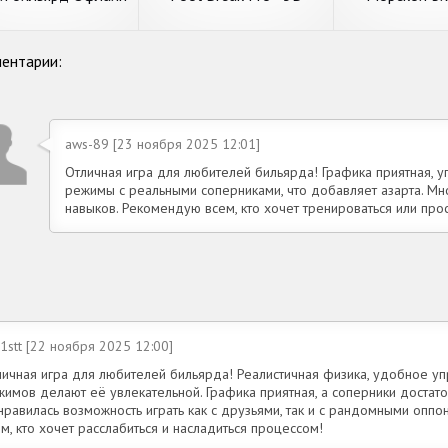
нлайн пул 8 игра
Бильярд
Carrom Pool: 
ентарии:
aws-89 [23 ноября 2025 12:01]
Отличная игра для любителей бильярда! Графика приятная, у
режимы с реальными соперниками, что добавляет азарта. М
навыков. Рекомендую всем, кто хочет тренироваться или прос
1stt [22 ноября 2025 12:00]
личная игра для любителей бильярда! Реалистичная физика, удобное у
жимов делают её увлекательной. Графика приятная, а соперники достато
нравилась возможность играть как с друзьями, так и с рандомными оппо
м, кто хочет расслабиться и насладиться процессом!