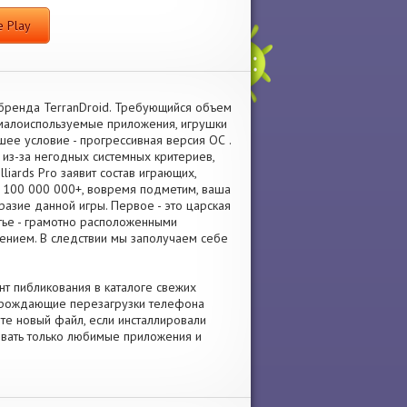
 Play
 бренда TerranDroid. Требующийся объем
 малоиспользуемые приложения, игрушки
ее условие - прогрессивная версия ОС .
 из-за негодных системных критериев,
liards Pro заявит состав играющих,
ь 100 000 000+, вовремя подметим, ваша
разие данной игры. Первое - это царская
етье - грамотно расположенными
ением. В следствии мы заполучаем себе
ент пибликования в каталоге свежих
и рождающие перезагрузки телефона
ите новый файл, если инсталлировали
ровать только любимые приложения и