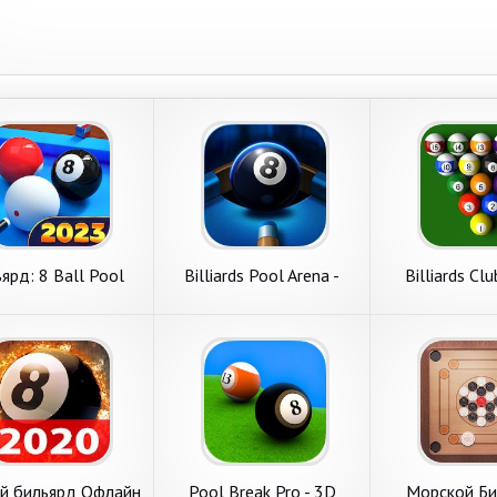
ярд: 8 Ball Pool
Billiards Pool Arena -
Billiards Clu
Online
Бильярд
Snook
ий бильярд Офлайн
Pool Break Pro - 3D
Морской Би