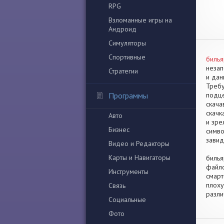
RPG
Взломанные игры на
Андроид
Симуляторы
Спортивные
билья
незап
Стратегии
и дан
Требу
Программы
подце
скача
скачк
Авто
и зре
Бизнес
симво
завид
Видео и Редакторы
Карты и Навигаторы
билья
файло
Инструменты
смарт
плоху
Связь
разли
Социальные
Фото