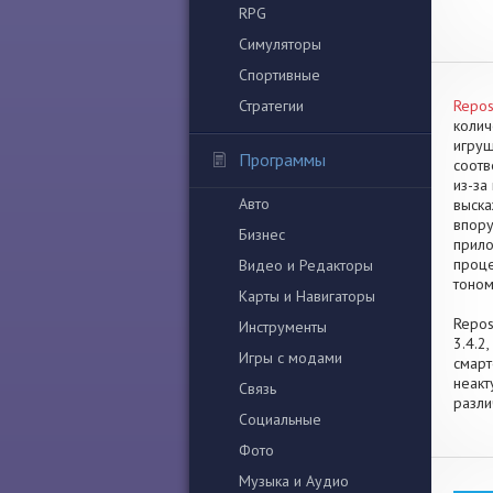
RPG
Симуляторы
Спортивные
Стратегии
Repos
колич
игруш
Программы
соотв
из-за
Авто
выска
впору
Бизнес
прило
проце
Видео и Редакторы
тоном
Карты и Навигаторы
Repos
Инструменты
3.4.2
Игры с модами
смарт
неакт
Связь
разли
Социальные
Фото
Музыка и Аудио