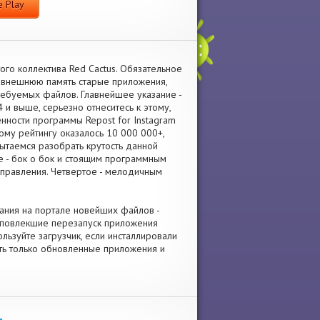
 Play
ого коллектива Red Cactus. Обязательное
а внешнюю память старые приложения,
ребуемых файлов. Главнейшее указание -
 и выше, серьезно отнеситесь к этому,
енности программы Repost for Instagram
му рейтингу оказалось 10 000 000+,
пытаемся разобрать крутость данной
е - бок о бок и стоящим программным
управления. Четвертое - мелодичным
вания на портале новейших файлов -
 повлекшие перезапуск приложения
льзуйте загрузчик, если инсталлировали
ять только обновленные приложения и