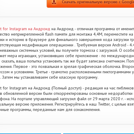
Скачать оригинальную версию с Google
t for Instagram на Андроид
на Андроид - отличная программа от именит
ество неприкрепленной flash памяти для монтажа 4,4M, переместите н
ки и историю в браузере для финального завершения хода загрузки т
етствующая модификация операционки . Требуемая версия Android - 4.4
 неважных системных условий, вы получите тормоза с загрузкой. О особ
жет мера играющих, установивших себе приложение - по международно
 сказать, ваша попытка установить так же будет записана счетчиком. По
жения. Первое - это похвальная и зрелая графическая оболочка. Второ
ссом и условиями. Третье - грамотно расположенными пиктограммами 
. Затем мы устанавливаем себе классную программу.
t for Instagram на Андроид (Полный доступ) - редакция на час пиблико
, в обновленной версии были откорректированы основные недоработки
фона. На портале управляющий загрузил файл от 29 марта 2020 г. - испо
уальную версию приложения. Регистрируйтесь в наш Twitter, с целью вз
чные программы, переданные нам для ознакомления.