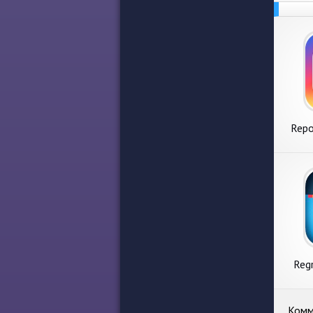
Repo
2020 
Regr
Комм