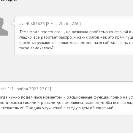
av240886826 [8 мая 2026 22:50]
Тема мода просто огонь, но возникла проблема со ставкой в
гладко, все работает быстро, никаких багов нет, это прям пу
фотки загружаются в коллекцию, можно пазл собрать лишь с 
такое замечалось?
ashil [17 ноября 2025 22:01]
огда нужно поделиться моментом, и расширенные функции прямо на уст
гко делиться своими игровыми достижениями. Главное, чтобы все выгляд
ивлекательно! Ожидаю улучшений в следующем обновлении!