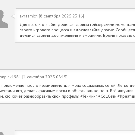
avraamich [8 сентября 2025 23:16]
Для всех, кто любит делиться своими геймерскими момента
своего игрового процесса и вдохновляйте других. Сообществ
делимся своими достижениями и эмоциями. Время показать с
onpink1981 [1 сентября 2025 08:15]
о приложение просто незаменимо для моих социальных сетей! Легко де
ентами игр, делать красивые посты и объединять контент. Всё интуитив
ем, кто хочет разнообразить свой профиль! #Гейминг #СоцСети #Креатив