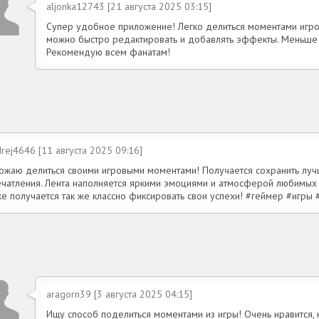
aljonka12743 [21 августа 2025 03:15]
Супер удобное приложение! Легко делиться моментами игров
можно быстро редактировать и добавлять эффекты. Меньше в
Рекомендую всем фанатам!
rej4646 [11 августа 2025 09:16]
ожаю делиться своими игровыми моментами! Получается сохранить лу
ечатления. Лента наполняется яркими эмоциями и атмосферой любимых и
же получается так же классно фиксировать свои успехи! #геймер #игры
aragorn39 [3 августа 2025 04:15]
Ищу способ поделиться моментами из игры! Очень нравится, 