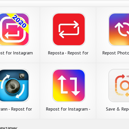
st for Instagram
Reposta - Repost for
Repost Photo
- Save & Repost IG
Instagram
for Inst
2020
ann - Repost for
Repost for Instagram -
Save & Rep
Instagram
Regram
Instag
ентарии: