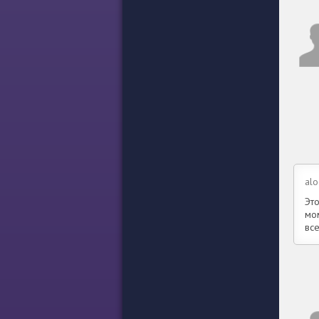
alo
Эт
мом
вс