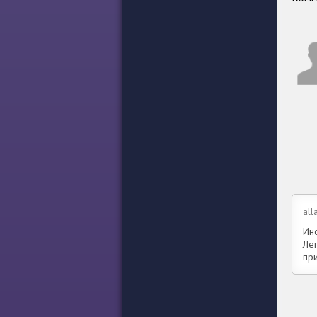
all
Ин
Ле
пр