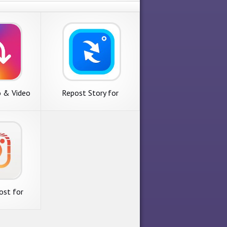
 & Video
Repost Story for
agram
Instagram Save
Download Stories
ost for
ram