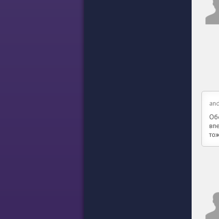
and
Об
вп
то