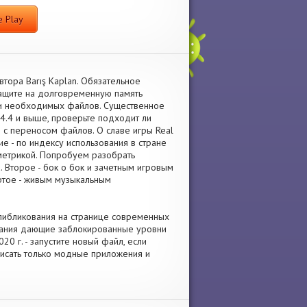
 Play
втора Barış Kaplan. Обязательное
тащите на долговременную память
ки необходимых файлов. Существенное
4.4 и выше, проверьте подходит ли
я с переносом файлов. О славе игры Real
ие - по индексу использования в стране
 метрикой. Попробуем разобрать
. Второе - бок о бок и зачетным игровым
ртое - живым музыкальным
г пибликования на странице современных
исания дающие заблокированные уровни
0 г. - запустите новый файл, если
писать только модные приложения и