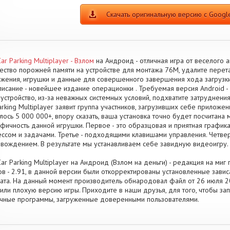
Скачать оригинальную версию с Google
Car Parking Multiplayer - Взлом
на Андроид - отличная игра от веселого а
ество порожней памяти на устройстве для монтажа 76M, удалите пере
жения, игрушки и данные для совершенного завершения хода загруз
исание - новейшее издание операционки . Требуемая версия Android - 
устройство, из-за неважных системных условий, подхватите затруднени
arking Multiplayer заявит группа участников, загрузивших себе приложен
лось 5 000 000+, впору сказать, ваша установка точно будет посчитана
фичность данной игрушки. Первое - это образцовая и приятная графика
ссом и задачами. Третье - подходящими клавишами управления. Четве
вождением. В результате мы устанавливаем себе завидную видеоигру.
Car Parking Multiplayer на Андроид (Взлом на деньги) - редакция на ми
в - 2.91, в данной версии были откорректированы установленные зав
ата. На данный момент производитель обнародовал файл от 26 июля 202
или плохую версию игры. Приходите в наши друзья, для того, чтобы за
чные программы, загруженные доверенными пользователями.