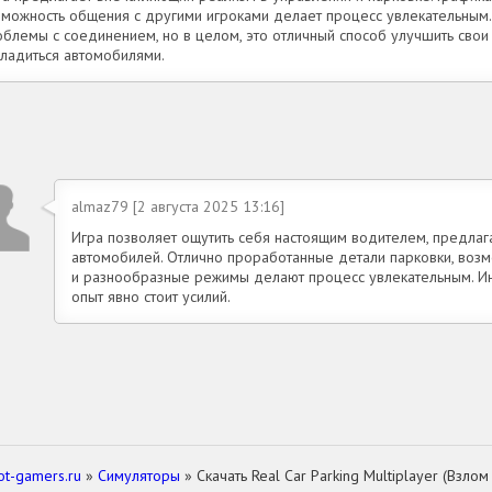
зможность общения с другими игроками делает процесс увлекательным.
облемы с соединением, но в целом, это отличный способ улучшить свои 
сладиться автомобилями.
almaz79 [2 августа 2025 13:16]
Игра позволяет ощутить себя настоящим водителем, предлаг
автомобилей. Отлично проработанные детали парковки, воз
и разнообразные режимы делают процесс увлекательным. Ин
опыт явно стоит усилий.
ot-gamers.ru
»
Симуляторы
» Скачать Real Car Parking Multiplayer (Взло