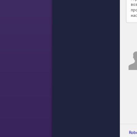
во
пр
на
Rob