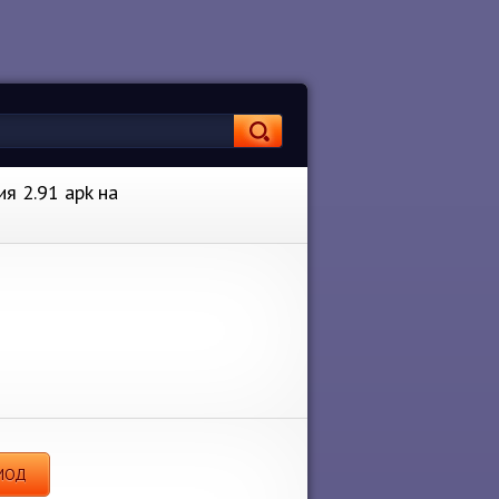
ия 2.91 apk на
 МОД