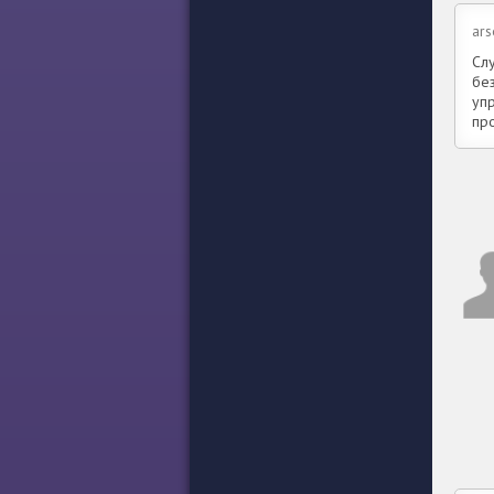
ars
Слу
без
упр
пр