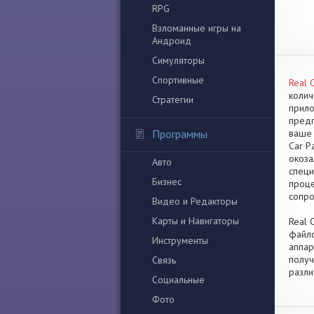
RPG
Взломанные игры на
Андроид
Симуляторы
Спортивные
Real 
колич
Стратегии
прило
предп
Программы
ваше 
Car P
окоза
Авто
специ
Бизнес
проце
сопро
Видео и Редакторы
Карты и Навигаторы
Real 
файло
Инструменты
аппар
получ
Связь
разли
Социальные
Фото