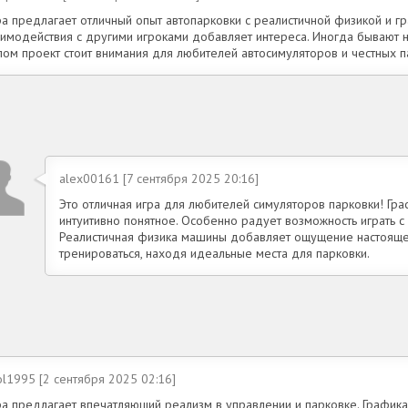
ра предлагает отличный опыт автопарковки с реалистичной физикой и г
аимодействия с другими игроками добавляет интереса. Иногда бывают н
лом проект стоит внимания для любителей автосимуляторов и честных 
alex00161 [7 сентября 2025 20:16]
Это отличная игра для любителей симуляторов парковки! Гр
интуитивно понятное. Особенно радует возможность играть с
Реалистичная физика машины добавляет ощущение настояще
тренироваться, находя идеальные места для парковки.
ol1995 [2 сентября 2025 02:16]
а предлагает впечатляющий реализм в управлении и парковке. Графика 