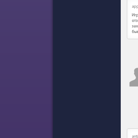
ap
Иг
от
за
быв
ant