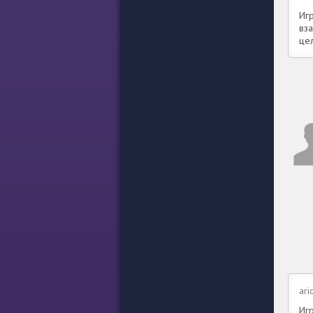
Иг
вз
це
ari
Игр