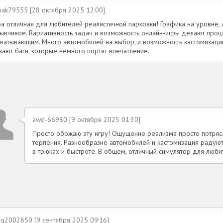
pak79555 [28 октября 2025 12:00]
ра отличная для любителей реалистичной парковки! Графика на уровне,
зывчивое. Вариативность задач и возможность онлайн-игры делают про
хватывающим. Много автомобилей на выбор, и возможность кастомизаци
ают баги, которые немного портят впечатление.
awd-66980 [9 октября 2025 01:30]
Просто обожаю эту игру! Ощущение реализма просто потряс
терпения. Разнообразие автомобилей и кастомизация радуют.
в трюках и быстроте. В общем, отличный симулятор для люби
iq2002850 [9 сентября 2025 09:16]