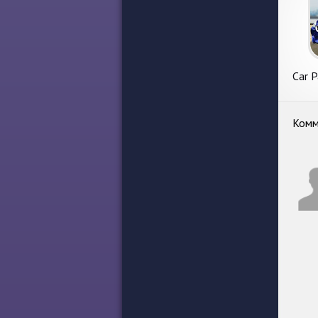
Car P
Комм