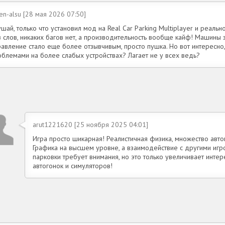
en-alsu [28 мая 2026 07:50]
шай, только что установил мод на Real Car Parking Multiplayer и реальн
 слов, никаких багов нет, а производительность вообще кайф! Машины 
авление стало еще более отзывчивым, просто пушка. Но вот интересно, 
облемами на более слабых устройствах? Лагает не у всех ведь?
arut1221620 [25 ноября 2025 04:01]
Игра просто шикарная! Реалистичная физика, множество авто
Графика на высшем уровне, а взаимодействие с другими игр
парковки требует внимания, но это только увеличивает инт
автогонок и симуляторов!