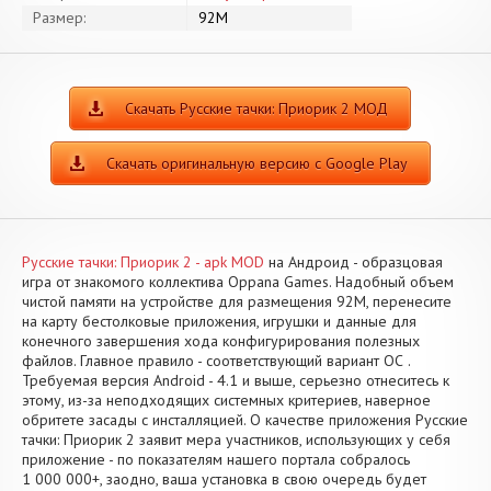
Размер:
92M
Скачать Русские тачки: Приорик 2 МОД
Скачать оригинальную версию с Google Play
Русские тачки: Приорик 2 - apk MOD
на Андроид - образцовая
игра от знакомого коллектива Oppana Games. Надобный объем
чистой памяти на устройстве для размещения 92M, перенесите
на карту бестолковые приложения, игрушки и данные для
конечного завершения хода конфигурирования полезных
файлов. Главное правило - соответствующий вариант ОС .
Требуемая версия Android - 4.1 и выше, серьезно отнеситесь к
этому, из-за неподходящих системных критериев, наверное
обритете засады с инсталляцией. О качестве приложения Русские
тачки: Приорик 2 заявит мера участников, использующих у себя
приложение - по показателям нашего портала собралось
1 000 000+, заодно, ваша установка в свою очередь будет