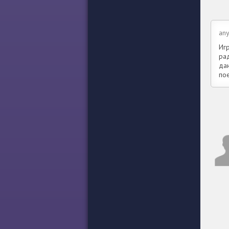
any
Игр
ра
да
по