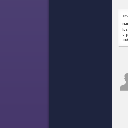
an
Ин
Гра
ог
лю