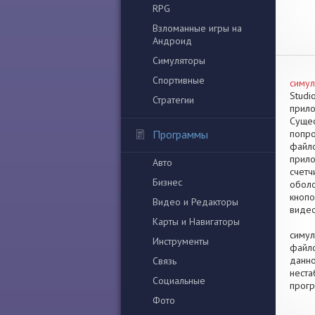
RPG
Взломанные игры на
Андроид
Симуляторы
Спортивные
симул
Studi
Стратегии
прило
Сущес
Программы
попро
файло
прило
Авто
счетч
Бизнес
оболо
кнопо
Видео и Редакторы
видео
Карты и Навигаторы
симул
Инструменты
файло
данно
Связь
неста
Социальные
прогр
Фото