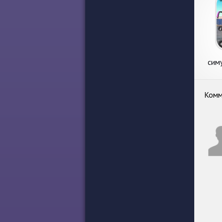
сим
Комм