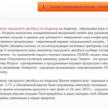
Скачать оригинальную версию с Google
ятор городского автобуса на Андроид
на Андроид - образцовая игра о
o. Угодное количество незакрепленной внутренней памяти для распако
жения, игрушки и данные для детального завершения хода конфигури
твенное предписание - современный вариант операционной системы . Т
буйте обновить систему, из-за неподходящих системных критериев, по
в. О популярности игры симулятор городского автобуса сообщит соста
жение - по показателям нашего портала оказалось 550000, заодно, ва
иком. Попытаемся постигнуть изюминку данной игры. Первое - это про
чка. Второе - одновременно и продуманным игровым процессом и мис
к управления. Четвертое - задорным музыкальным сопровождением. П
игру.
ятор городского автобуса на Андроид (Взлом открыто все) - вариация н
в - 2.7.3, в обновленной версии были исправлены известные промашки 
е время исполнитель выпустил в свет файл от 26 сент. 2023 г. - загрузи
бильную версию игрушки. Регистрируйтесь в наши закладки, чтоб обнов
аммы, записанные в наших аккаунтах.