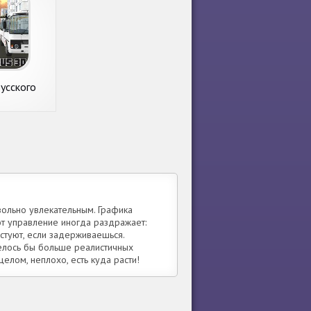
усского
а 3D
вольно увлекательным. Графика
от управление иногда раздражает:
естуют, если задерживаешься.
телось бы больше реалистичных
елом, неплохо, есть куда расти!