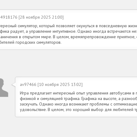
y4918176 [28 ноября 2025 21:00]
тересный симулятор, который позволяет окунуться в повседневную жизн
фика радует, а управление интуитивное. Однако иногда встречаются не
раничения в открытом мире. В целом, времяпрепровождение приятное,
бителей городских симуляторов.
av97466 [10 ноября 2025 13:02]
Игра предлагает интересный опыт управления автобусами в г
физикой и симуляцией трафика. Графика на высоте, а разно
заскучать. Однако иногда возникают проблемы с оптимизаци
удовольствие. В целом, это хороший выбор для любителей т