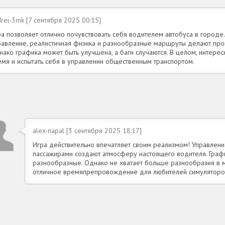
rei-3mk [7 сентября 2025 00:15]
ра позволяет отлично почувствовать себя водителем автобуса в городе.
равление, реалистичная физика и разнообразные маршруты делают про
нако графика может быть улучшена, а баги случаются. В целом, интерес
емя и испытать себя в управлении общественным транспортом.
alex-napal [3 сентября 2025 18:17]
Игра действительно впечатляет своим реализмом! Управлени
пассажирами создают атмосферу настоящего водителя. Графи
разнообразные. Однако не хватает больше разнообразия в м
отличное времяпрепровождение для любителей симуляторо