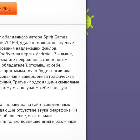
 Play
т обалденного автора Spirit Games
вки 701MB, удалите малоиспользуемые
рования надлежащих файлов.
ребуемая версия Android - 7 и выше,
дхватите неприятность с переносом
в обладателей, открывших себе
ша программа точно будет посчитана
рисованная и завершенная графическая
сиями. Третье - подходящими символами
оэтому мы получаем себе стоящую
а час запуска на сайте современных
дающие отсутствие звука смартфона. На
те обновление, если скачали
лять только новейшие игры и различные