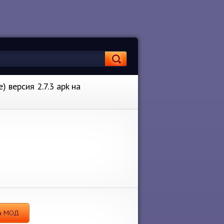
 версия 2.7.3 apk на
са МОД