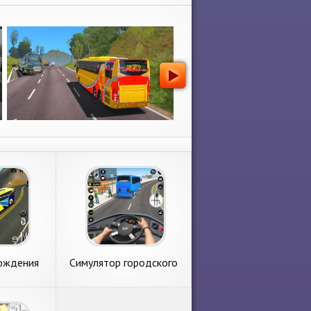
ождения
Симулятор городского
са
автобуса