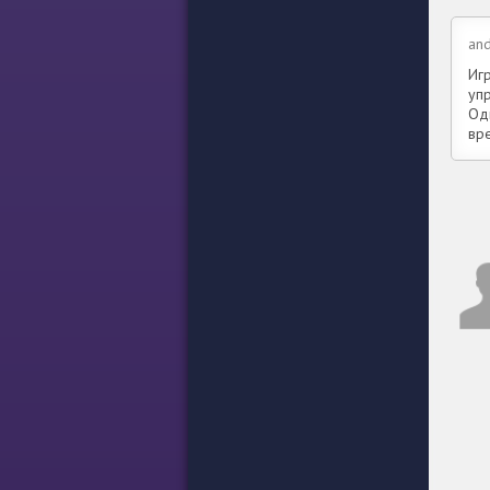
and
Иг
уп
Од
вр