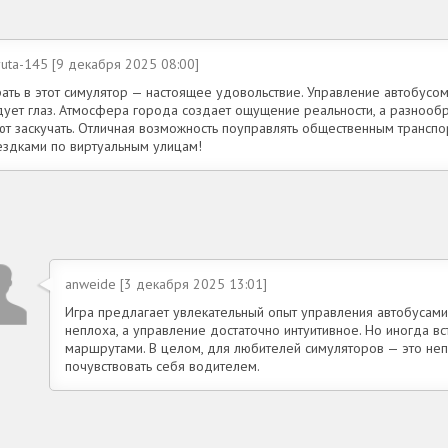
uta-145 [9 декабря 2025 08:00]
ать в этот симулятор — настоящее удовольствие. Управление автобусом
дует глаз. Атмосфера города создает ощущение реальности, а разноо
ют заскучать. Отличная возможность поуправлять общественным транспо
ездками по виртуальным улицам!
anweide [3 декабря 2025 13:01]
Игра предлагает увлекательный опыт управления автобусами
неплоха, а управление достаточно интуитивное. Но иногда в
маршрутами. В целом, для любителей симуляторов — это неп
почувствовать себя водителем.