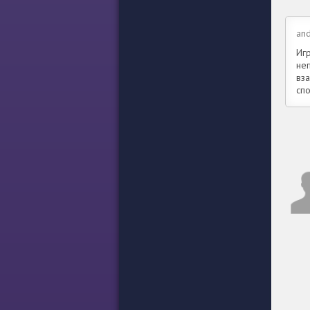
and
Иг
не
вз
сп