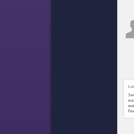
ba
За
жа
жи
Ре