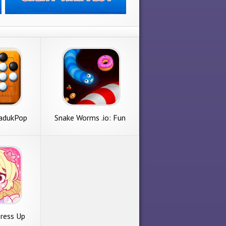
adukPop
Snake Worms .io: Fun
Game Zone
Dress Up
e