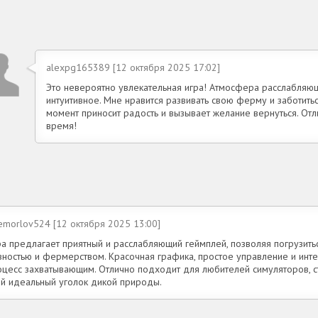
alexpg165389 [12 октября 2025 17:02]
Это невероятно увлекательная игра! Атмосфера расслабляющ
интуитивное. Мне нравится развивать свою ферму и заботить
момент приносит радость и вызывает желание вернуться. От
время!
emorlov524 [12 октября 2025 13:00]
ра предлагает приятный и расслабляющий геймплей, позволяя погрузить
вностью и фермерством. Красочная графика, простое управление и инт
оцесс захватывающим. Отлично подходит для любителей симуляторов, 
ой идеальный уголок дикой природы.