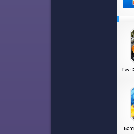
Fast&
Bomb