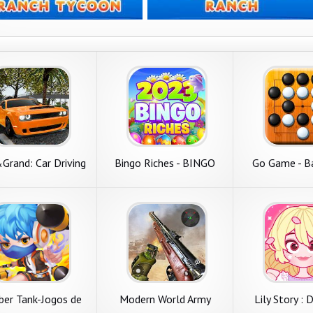
Grand: Car Driving
Bingo Riches - BINGO
Go Game - B
Game
game
er Tank-Jogos de
Modern World Army
Lily Story : 
tiro PvP
Shooting Game 3D 2020
Gam