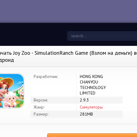
чать Joy Zoo - SimulationRanch Game (Взлом на деньги) ве
дроид
Разработчик:
HONG KONG
CHANYOU
TECHNOLOGY
LIMITED
Версия:
2.9.3
Жанр:
Симуляторы
Размер:
281MB