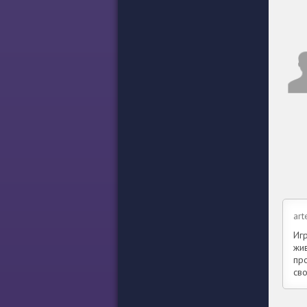
art
Иг
жи
пр
св