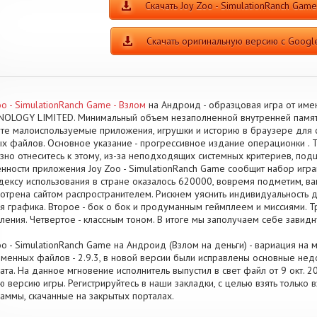
Скачать Joy Zoo - SimulationRanch Ga
Скачать оригинальную версию с Google
oo - SimulationRanch Game - Взлом
на Андроид - образцовая игра от им
OLOGY LIMITED. Минимальный объем незаполненной внутренней памят
те малоиспользуемые приложения, игрушки и историю в браузере для 
х файлов. Основное указание - прогрессивное издание операционки . Т
зно отнеситесь к этому, из-за неподходящих системных критериев, подц
нности приложения Joy Zoo - SimulationRanch Game сообщит набор игр
дексу использования в стране оказалось 620000, вовремя подметим, в
отрена сайтом распространителем. Рискнем уяснить индивидуальность д
я графика. Второе - бок о бок и продуманным геймплеем и миссиями. Т
ления. Четвертое - классным тоном. В итоге мы заполучаем себе завидн
oo - SimulationRanch Game на Андроид (Взлом на деньги) - вариация на 
менных файлов - 2.9.3, в новой версии были исправлены основные не
ата. На данное мгновение исполнитель выпустил в свет файл от 9 окт. 20
ю версию игры. Регистрируйтесь в наши закладки, с целью взять только
аммы, скачанные на закрытых порталах.