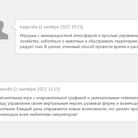
bageruha [2 октября 2025 19:15]
Игрушка с жизнерадостной атмосферой и простым управлени
хозяйство, заботиться о животных и обустраивать территорию
радует глаз. В целом, отличный способ провести время и рас
keev86 [2 сентября 2025 21:15]
мечательная игра с очаровательной графикой и увлекательным геймпле
жду управления своим виртуальным миром, развивая ферму и взаимоде
вотными. Каждый день открываются новые возможности, что делает про
комендую всем любителям симуляторов!