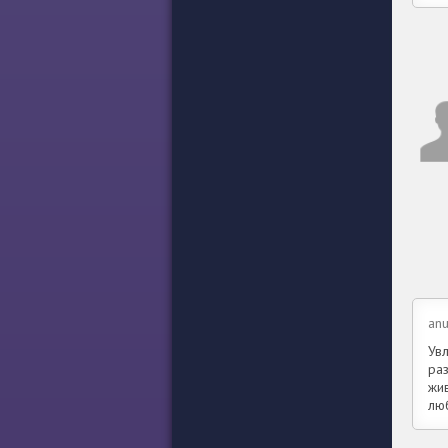
anu
Увл
ра
жи
лю