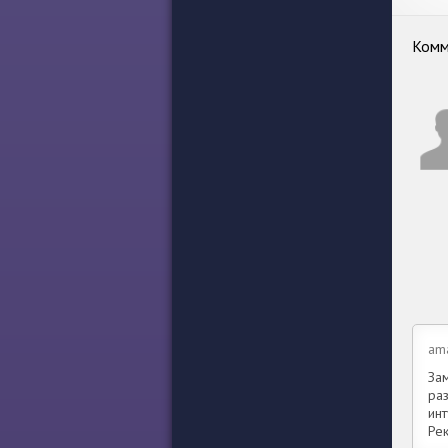
Комм
am
За
ра
ин
Ре