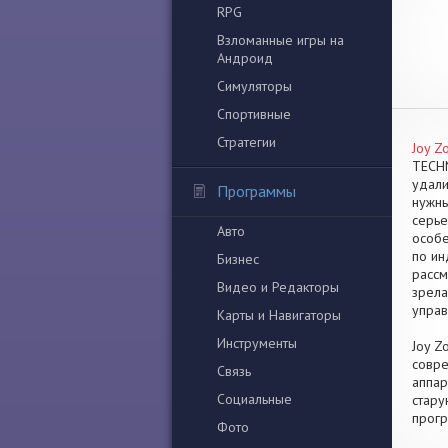
RPG
Взломанные игры на
Андроид
Симуляторы
Спортивные
Стратегии
Joy Z
TECHN
удали
Программы
нужны
серье
Авто
особе
по ин
Бизнес
рассм
Видео и Редакторы
зрела
управ
Карты и Навигаторы
Инструменты
Joy Z
совре
Связь
аппар
Социальные
стару
прогр
Фото