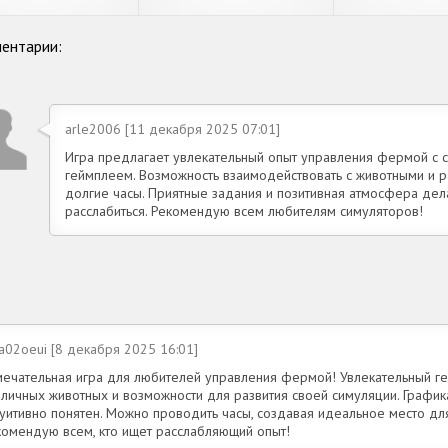
ентарии:
arle2006 [11 декабря 2025 07:01]
Игра предлагает увлекательный опыт управления фермой с 
геймплеем. Возможность взаимодействовать с животными и ра
долгие часы. Приятные задания и позитивная атмосфера де
расслабиться. Рекомендую всем любителям симуляторов!
a02oeui [8 декабря 2025 16:01]
мечательная игра для любителей управления фермой! Увлекательный г
зличных животных и возможности для развития своей симуляции. График
туитивно понятен. Можно проводить часы, создавая идеальное место для
комендую всем, кто ищет расслабляющий опыт!