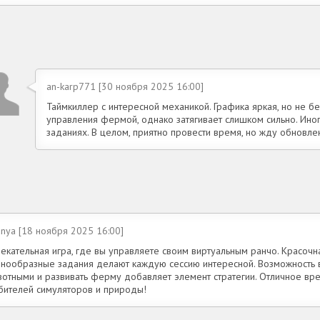
an-karp771 [30 ноября 2025 16:00]
Таймкиллер с интересной механикой. Графика яркая, но не б
управления фермой, однако затягивает слишком сильно. Иног
заданиях. В целом, приятно провести время, но жду обновле
nya [18 ноября 2025 16:00]
екательная игра, где вы управляете своим виртуальным ранчо. Красочн
знообразные задания делают каждую сессию интересной. Возможность 
вотными и развивать ферму добавляет элемент стратегии. Отличное в
бителей симуляторов и природы!