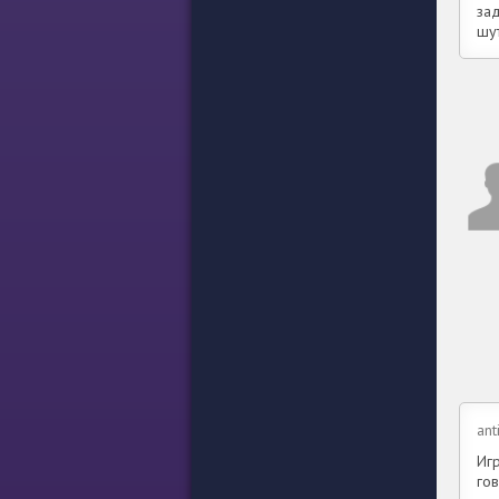
за
шу
ant
Игр
гов