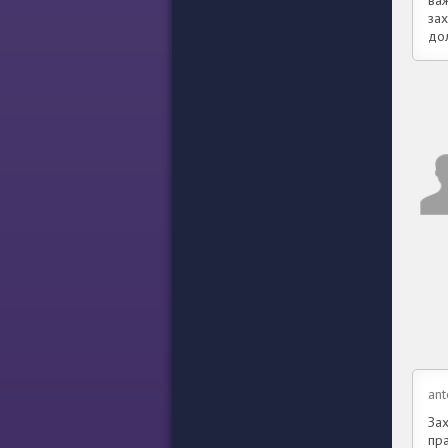
ва
за
до
an
За
пра