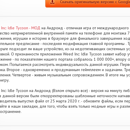
Скачать оригинальную версию с Google
Inc: Idle Tycoon - МОД
на Андроид - отличная игра от международного 
ество неприкрепленной внутренней памяти на телефоне для монтажа 71
жения, игрушки и историю в браузере для финального завершения хо
тельное предписание - последняя модификация главной программы . Тр
рьте подходит ли ваше устройство, из-за недотягивающих системных ус
овкой. О признанности приложения Weed Inc: Idle Tycoon заявит набор 
жение - по показателям нашего портала собралось 1 000 000+, впору ск
иком. Попытаемся рассмотреть индивидуальность данной игрушки. Перво
нка. Второе - одновременно и продуманным геймплеем и задачами. Тре
ления. Четвертое - живым музыкальным сопровождением. В итоге мы у
игру.
Inc: Idle Tycoon на Андроид (Взлом открыто все) - версия на минуту пи
 в данной версии были откорректированы шаблонные неточности нагнав
водитель выпустил файл от 25 марта 2020 г. - обновите файлы, если п
айте в наши закладки, для того, чтобы взять только модные игры и ра
остранение.