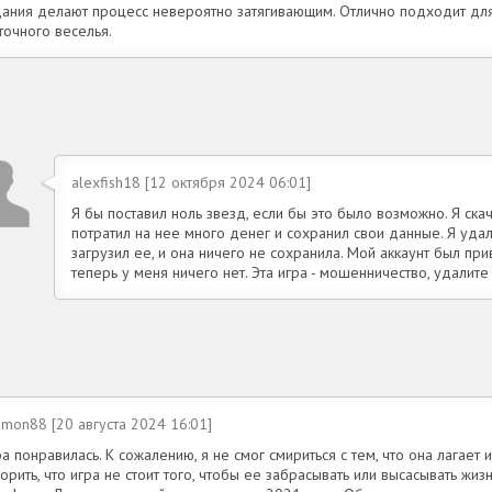
дания делают процесс невероятно затягивающим. Отлично подходит для
точного веселья.
alexfish18 [12 октября 2024 06:01]
Я бы поставил ноль звезд, если бы это было возможно. Я ска
потратил на нее много денег и сохранил свои данные. Я удал
загрузил ее, и она ничего не сохранила. Мой аккаунт был при
теперь у меня ничего нет. Эта игра - мошенничество, удалите
imon88 [20 августа 2024 16:01]
а понравилась. К сожалению, я не смог смириться с тем, что она лагает 
орить, что игра не стоит того, чтобы ее забрасывать или высасывать жи