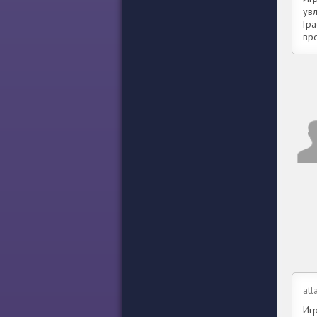
ув
Гра
вр
atl
Игр