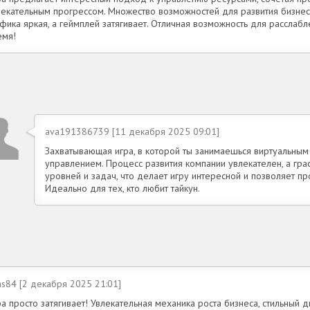
лекательным прогрессом. Множество возможностей для развития бизнеса
фика яркая, а геймплей затягивает. Отличная возможность для расслаб
емя!
ava191386739 [11 декабря 2025 09:01]
Захватывающая игра, в которой ты занимаешься виртуальным
управлением. Процесс развития компании увлекателен, а гра
уровней и задач, что делает игру интересной и позволяет пр
Идеально для тех, кто любит тайкун.
as84 [2 декабря 2025 21:01]
а просто затягивает! Увлекательная механика роста бизнеса, стильный 