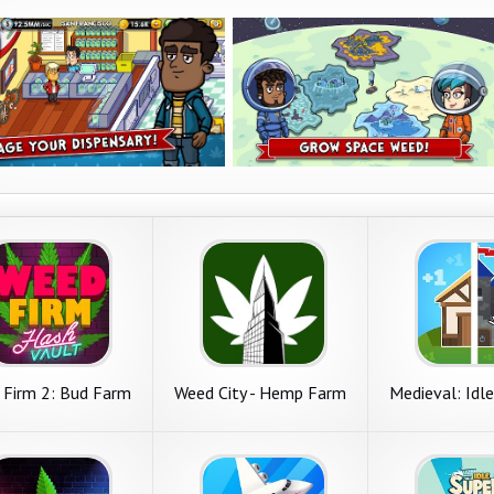
 Firm 2: Bud Farm
Weed City - Hemp Farm
Medieval: Idle
Tycoon
Tycoon
Idle Clicker T