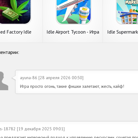
ed Factory Idle
Idle Airport Tycoon - Игра
Idle Supermar
Аэропорт
- Sho
ентарии:
ayuna-86 [28 апреля 2026 00:50]
Игра просто огонь, такие фишки залетают, жесть, кайф!
ks-18782 [19 декабря 2025 09:01]
ра предлагает интересный подход к управлению ресурсами, сочетая про