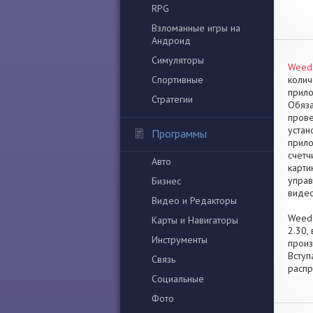
RPG
Взломанные игры на
Андроид
Симуляторы
Weed 
Спортивные
колич
прило
Стратегии
Обяза
прове
устан
Программы
прило
счетч
Авто
карти
управ
Бизнес
видео
Видео и Редакторы
Weed 
Карты и Навигаторы
2.30,
Инструменты
произ
Вступ
Связь
распр
Социальные
Фото