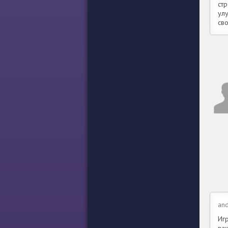
ст
улу
св
and
Иг