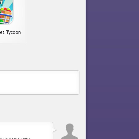
ket Tycoon
p
стоту механик с