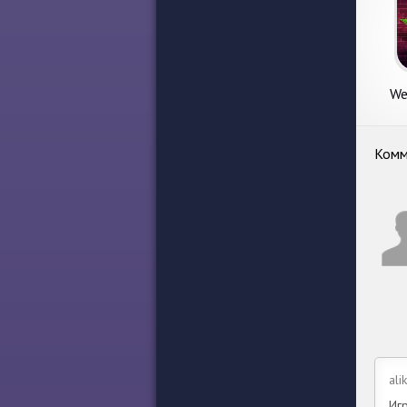
We
Комм
ali
Иг