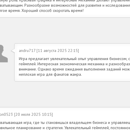
жную роль. Красивая графика и интересные механики делают управлен
хватывающим. Разнообразие возможностей для развития и исследовани
лгое время. Хороший способ скоротать время!
andru717 [11 августа 2025 22:15]
Игра предлагает увлекательный опыт управления бизнесом, с
геймплей. Интересная экономическая механика и разнообр
внимание. Однако время ожидания выполнения заданий мож
неплохая игра для фанатов жанра.
ton0523 [20 июля 2025 10:15]
хватывающая игра, где ты становишься владельцем бизнеса и управляеш
вильное планирование и стратегия. Увлекательный геймплей, постоянно