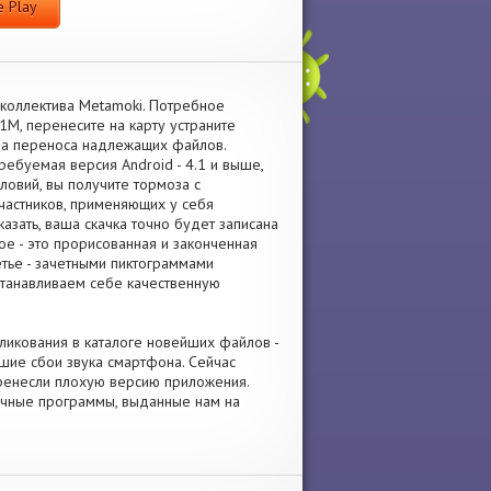
 Play
коллектива Metamoki. Потребное
M, перенесите на карту устраните
да переноса надлежащих файлов.
ебуемая версия Android - 4.1 и выше,
ловий, вы получите тормоза с
участников, применяющих у себя
азать, ваша скачка точно будет записана
е - это прорисованная и законченная
тье - зачетными пиктограммами
станавливаем себе качественную
бликования в каталоге новейших файлов -
шие сбои звука смартфона. Сейчас
еренесли плохую версию приложения.
зличные программы, выданные нам на