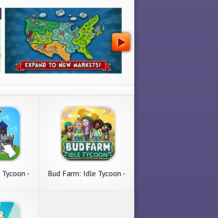
 Tycoon -
Bud Farm: Idle Tycoon -
ycoon Game
Build Your Weed Farm