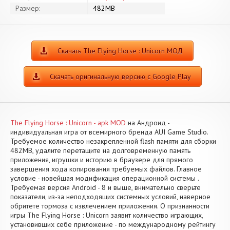
Размер:
482MB
Скачать The Flying Horse : Unicorn МОД
Скачать оригинальную версию с Google Play
The Flying Horse : Unicorn - apk MOD
на Андроид -
индивидуальная игра от всемирного бренда AUI Game Studio.
Требуемое количество незакрепленной flash памяти для сборки
482MB, удалите перетащите на долговременную память
приложения, игрушки и историю в браузере для прямого
завершения хода копирования требуемых файлов. Главное
условие - новейшая модификация операционной системы .
Требуемая версия Android - 8 и выше, внимательно сверьте
показатели, из-за неподходящих системных условий, наверное
обритете тормоза с извлечением приложения. О признанности
игры The Flying Horse : Unicorn заявит количество играющих,
установивших себе приложение - по международному рейтингу