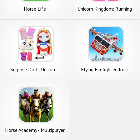
Horse Life
Unicorn Kingdom: Running
Games
Surprise Dolls Unicorn :
Flying Firefighter Truck
Poopsie Slime Unbox
Transform Robot Games
Horse Academy - Multiplayer
Horse Racing Game!