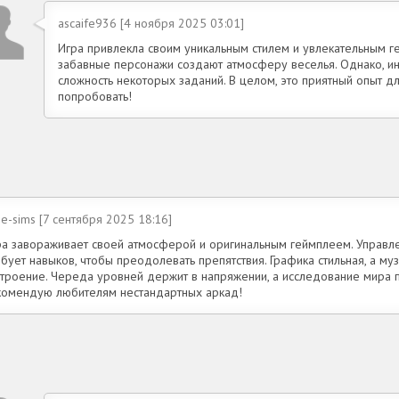
ascaife936 [4 ноября 2025 03:01]
Игра привлекла своим уникальным стилем и увлекательным 
забавные персонажи создают атмосферу веселья. Однако, и
сложность некоторых заданий. В целом, это приятный опыт д
попробовать!
e-sims [7 сентября 2025 18:16]
ра завораживает своей атмосферой и оригинальным геймплеем. Управле
бует навыков, чтобы преодолевать препятствия. Графика стильная, а му
строение. Череда уровней держит в напряжении, а исследование мира п
комендую любителям нестандартных аркад!