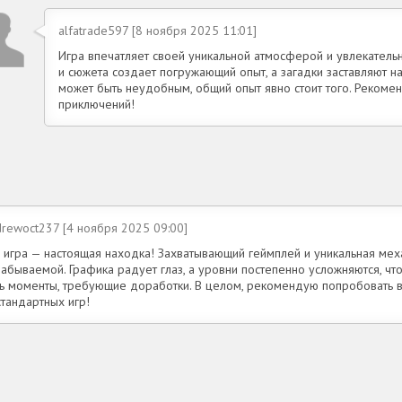
alfatrade597 [8 ноября 2025 11:01]
Игра впечатляет своей уникальной атмосферой и увлекател
и сюжета создает погружающий опыт, а загадки заставляют на
может быть неудобным, общий опыт явно стоит того. Реком
приключений!
drewoct237 [4 ноября 2025 09:00]
а игра — настоящая находка! Захватывающий геймплей и уникальная ме
абываемой. Графика радует глаз, а уровни постепенно усложняются, чт
ть моменты, требующие доработки. В целом, рекомендую попробовать 
тандартных игр!