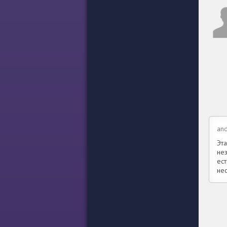
an
Эт
нез
ес
нес