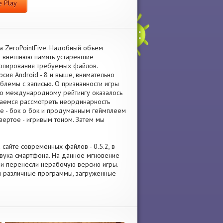
 Play
а ZeroPointFive. Надобный объем
на внешнюю память устаревшие
копирования требуемых файлов.
сия Android - 8 и выше, внимательно
облемы с записью. О признанности игры
 по международному рейтингу оказалось
таемся рассмотреть неординарность
ое - бок о бок и продуманным геймплеем
вертое - игривым тоном. Затем мы
 сайте современных файлов - 0.5.2, в
вука смартфона. На данное мгновение
сли перенесли нерабочую версию игры.
 и различные программы, загруженные