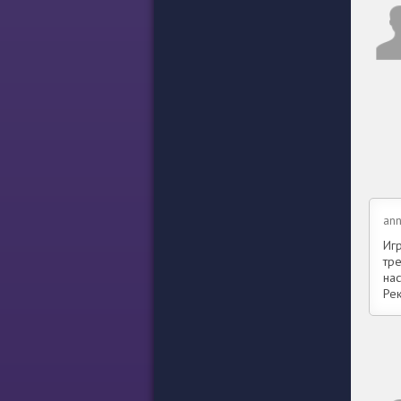
ann
Иг
тре
на
Ре