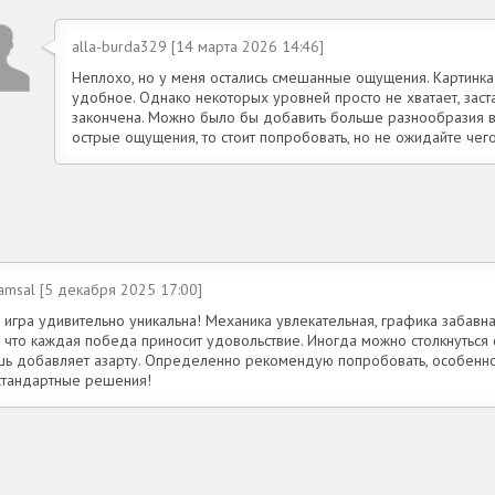
alla-burda329 [14 марта 2026 14:46]
Неплохо, но у меня остались смешанные ощущения. Картинка 
удобное. Однако некоторых уровней просто не хватает, заста
закончена. Можно было бы добавить больше разнообразия в 
острые ощущения, то стоит попробовать, но не ожидайте чег
amsal [5 декабря 2025 17:00]
 игра удивительно уникальна! Механика увлекательная, графика забавн
, что каждая победа приносит удовольствие. Иногда можно столкнуться 
шь добавляет азарту. Определенно рекомендую попробовать, особенн
стандартные решения!