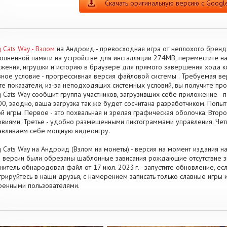
Скачать оригинальную версию с Google
g Cats Way - Взлом
на Андроид - превосходная игра от неплохого бренд
олненной памяти на устройстве для инсталляции 274MB, переместите 
жения, игрушки и историю в браузере для прямого завершения хода 
ное условие - прогрессивная версия файловой системы . Требуемая вер
те показатели, из-за неподходящих системных условий, вы получите пр
g Cats Way сообщит группа участников, загрузивших себе приложение -
0, заодно, ваша загрузка так же будет сосчитана разработчиком. Попы
й игры. Первое - это похвальная и зрелая графическая оболочка. Втор
овиями. Третье - удобно размещенными пиктограммами управления. Чет
авливаем себе мощную видеоигру.
g Cats Way на Андроид (Взлом на монеты) - версия на момент издания на
 версии были обрезаны шаблонные зависания рождающие отсутствие з
нитель обнародовал файл от 17 июл. 2023 г. - запустите обновление, е
трируйтесь в наши друзья, с намерением записать только славные игры
енными пользователями.