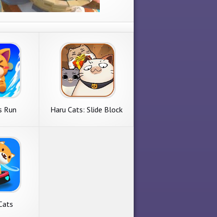
s Run
Haru Cats: Slide Block
Puzzle
Cats