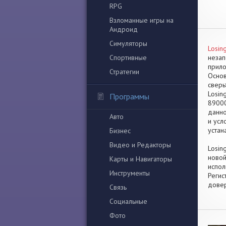
RPG
Взломанные игры на
Андроид
Симуляторы
Losin
Спортивные
незап
прило
Стратегии
Основ
сверь
Losin
Программы
89000
данно
Авто
и усл
устан
Бизнес
Видео и Редакторы
Losin
новой
Карты и Навигаторы
испол
Инструменты
Регис
довер
Связь
Социальные
Фото