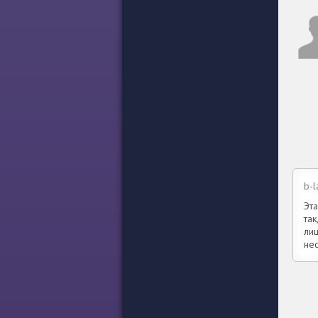
b-l
Эта
так
ли
не