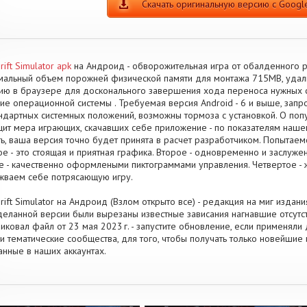
Скачать оригинальную версию с Google
rift Simulator apk
на Андроид - обворожительная игра от обалденного 
альный объем порожней физической памяти для монтажа 715MB, удали
ию в браузере для досконального завершения хода переноса нужных 
ие операционной системы . Требуемая версия Android - 6 и выше, запр
ндартных системных положений, возможны тормоза с установкой. О попу
ит мера играющих, скачавших себе приложение - по показателям наше
ть, ваша версия точно будет принята в расчет разработчиком. Попытаем
е - это стоящая и приятная графика. Второе - одновременно и заслуж
е - качественно оформлеными пиктограммами управления. Четвертое - 
жваем себе потрясающую игру.
rift Simulator на Андроид (Взлом открыто все) - редакция на миг издани
еланной версии были вырезаны известные зависания нагнавшие отсутств
иковал файл от 23 мая 2023 г. - запустите обновление, если применя
и тематические сообщества, для того, чтобы получать только новейшие
анные в наших аккаунтах.