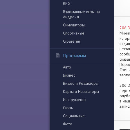
RPG
Взломанные игры на
Андроид
Симуляторы
206 D
Спортивные
Миним
истор
Стратегии
издан
неста
сообщ
Программы
сказа
Перво
Авто
Треть
заслу
Бизнес
Видео и Редакторы
206 D
перед
Карты и Навигаторы
опубл
Инструменты
в наш
запис
Связь
Социальные
Фото