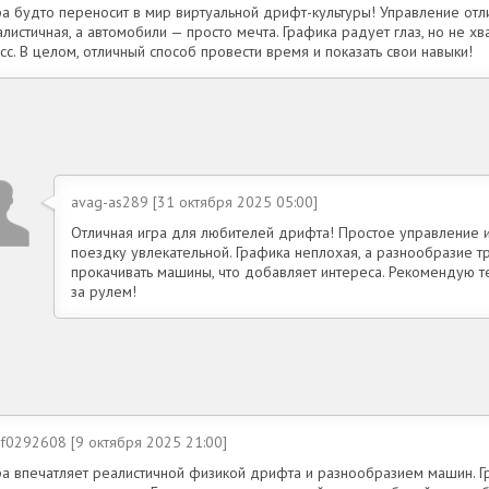
ра будто переносит в мир виртуальной дрифт-культуры! Управление отл
листичная, а автомобили — просто мечта. Графика радует глаз, но не х
сс. В целом, отличный способ провести время и показать свои навыки!
avag-as289 [31 октября 2025 05:00]
Отличная игра для любителей дрифта! Простое управление 
поездку увлекательной. Графика неплохая, а разнообразие тр
прокачивать машины, что добавляет интереса. Рекомендую те
за рулем!
af0292608 [9 октября 2025 21:00]
ра впечатляет реалистичной физикой дрифта и разнообразием машин. Гр