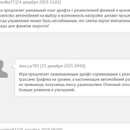
eno4ka77 [24 декабря 2025 11:01]
ра предлагает уникальный опыт дрифта с реалистичной физикой и краси
ожество автомобилей на выбор и возможность настройки делают проце
гда управление может быть нестабильным, что слегка портит впечатлени
када для фанатов скорости!
alex-j-p785 [23 декабря 2025 09:00]
Игра предлагает захватывающие дрифт-соревнования с реа
трассами. Графика на уровне, а кастомизация автомобилей ра
но привыкнув, получаешь массу удовольствия. Отличный спос
больше режимов и улучшений.
oremio87 [23 декабря 2025 06:00]