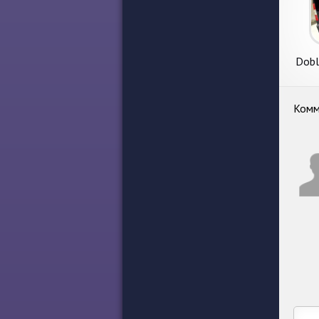
Dobl
Комм