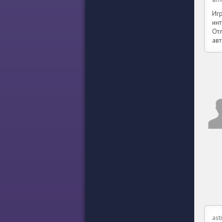
Иг
инт
Отл
авт
ast