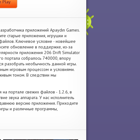
 Play
разработчика приложений Apaydın Games.
те старые приложения, игрушки и
файлов. Ключевое условие - новейшее
осите обновление в поддержке, из-за
лярности приложения 206 Drift Simulator
го портала собралось 740000, впору
ся разобрать необычность данной игры.
енным игровым процессом и условиями.
живым тоном. В следствии мы
я на портале свежих файлов - 1.2.6, в
ие звука аппарата. У нас исполнитель
ли давнюю версию приложения. Приходите
 игры и различные программы,