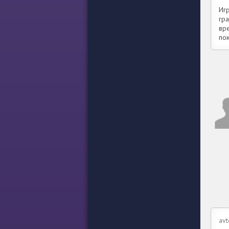
Иг
гр
вр
по
avt