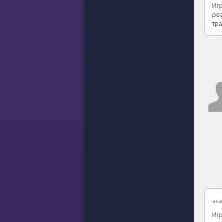
Иг
реа
тра
as
Иг