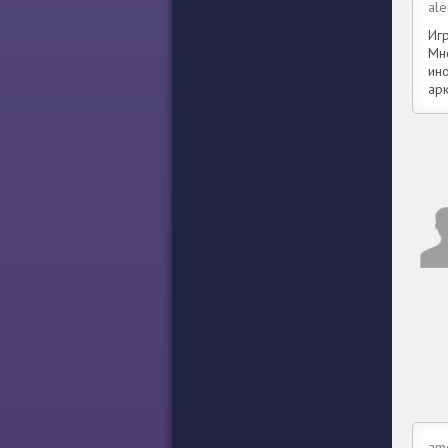
al
Иг
Мн
ино
ар
am