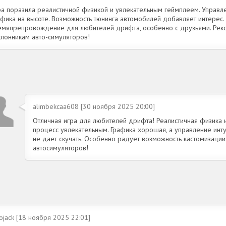
ра поразила реалистичной физикой и увлекательным геймплеем. Управле
афика на высоте. Возможность тюнинга автомобилей добавляет интерес.
емяпрепровождение для любителей дрифта, особенно с друзьями. Ре
клонникам авто-симуляторов!
alimbekcaa608 [30 ноября 2025 20:00]
Отличная игра для любителей дрифта! Реалистичная физика
процесс увлекательным. Графика хорошая, а управление инту
не дает скучать. Особенно радует возможность кастомизаци
автосимуляторов!
ojack [18 ноября 2025 22:01]