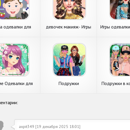
а одевалки для
девочек макияж- Игры
Игры одевалки
девочек
одевалки
макия
ме Одевалки для
Подружки
Подружки в к
девочек
Старшеклассницы -
одевалки и
одевалки и макияж
ентарии:
axpit349 [19 декабря 2025 18:01]