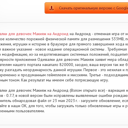
Скачать оригинальную версию с Google
лки для девочек: Макияж на Андроид
на Андроид - отменная игра от 
ое количество порожней физической памяти для размещения 533MB, пе
жения, игрушки и историю в браузере для прямого завершения хода 
 важное указание - новое издание операционной системы . Требуемая в
 модификацию, из-за недотягивающих системных положений, подцепите 
ярности приложения Одевалки для девочек: Макияж заявит мера облад
ателям нашего портала накапало 820000, заодно, ваша версия так же 
ку разгадать неординарность данной игрушки. Первое - это нехилая и п
ременно и продуманным геймплеем и миссиями. Третье - подходящими
ным тоном. Как результат мы имеем себе потрясающую игру.
лки для девочек: Макияж на Андроид (Взлом открыто все) - вариация н
в - 0.7.7, в новой версии были исправлены выявленные ошибки рождающ
нитель обнародовал файл от 23 мая 2023 г. - загрузите обновление, ес
айте в наши OK, для того, чтобы загружать только обновленные игры и
енными пользователями.