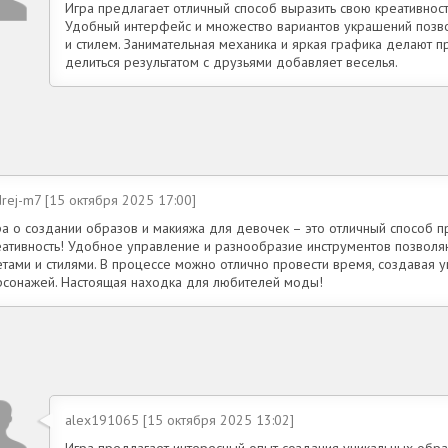
Игра предлагает отличный способ выразить свою креативнос
Удобный интерфейс и множество вариантов украшений позв
и стилем. Занимательная механика и яркая графика делают п
делиться результатом с друзьями добавляет веселья.
rej-m7 [15 октября 2025 17:00]
ра о создании образов и макияжа для девочек – это отличный способ п
еативность! Удобное управление и разнообразие инструментов позволя
етами и стилями. В процессе можно отлично провести время, создавая у
рсонажей. Настоящая находка для любителей моды!
alex191065 [15 октября 2025 13:02]
Игра предлагает интересный опыт создания уникальных образ