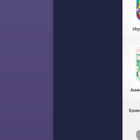
Игр
Ани
Комм