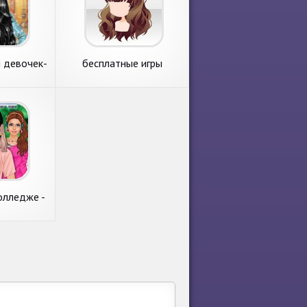
 девочек-
бесплатные игры
ж
одевалки пони для
девочек
олледже -
 макияж