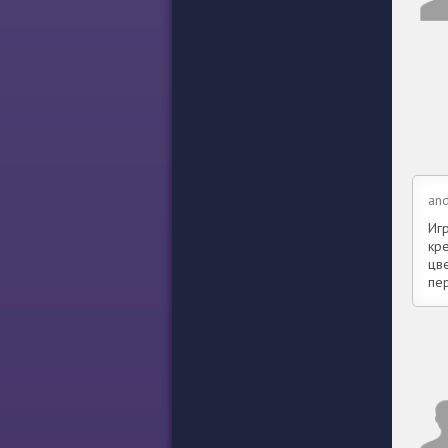
and
Иг
кр
цв
пе