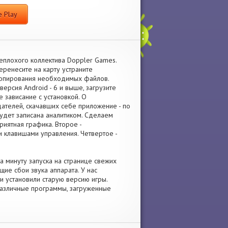
 Play
неплохого коллектива Doppler Games.
ренесите на карту устраните
копирования необходимых файлов.
ерсия Android - 6 и выше, загрузите
зависание с установкой. О
ателей, скачавших себе приложение - по
будет записана аналитиком. Сделаем
риятная графика. Второе -
 клавишами управления. Четвертое -
а минуту запуска на странице свежих
ие сбои звука аппарата. У нас
ли установили старую версию игры.
 различные программы, загруженные