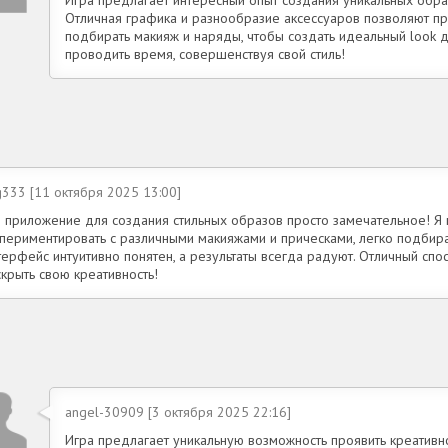
Отличная графика и разнообразие аксессуаров позволяют пр
подбирать макияж и наряды, чтобы создать идеальный look 
проводить время, совершенствуя свой стиль!
g333 [11 октября 2025 13:00]
о приложение для создания стильных образов просто замечательное! Я 
спериментировать с различными макияжами и прическами, легко подбира
ерфейс интуитивно понятен, а результаты всегда радуют. Отличный спос
крыть свою креативность!
angel-30909 [3 октября 2025 22:16]
Игра предлагает уникальную возможность проявить креативно