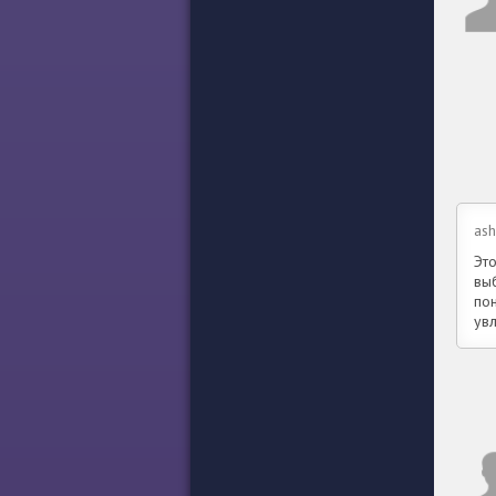
ash
Эт
выб
по
увл