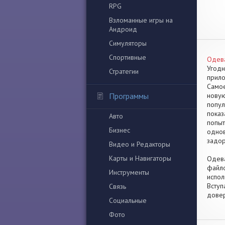
RPG
Взломанные игры на
Андроид
Симуляторы
Спортивные
Одева
Угодн
Стратегии
прило
Самое
Программы
новую
попул
показ
Авто
попыт
Бизнес
однов
задор
Видео и Редакторы
Карты и Навигаторы
Одева
файло
Инструменты
испол
Вступ
Связь
довер
Социальные
Фото