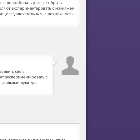
ть и попробовать разные образы.
оляют экспериментировать с макияжем
роцесс увлекательным, а возможность
роявить свою
ют экспериментировать с
никальные луки для
ов, погружая в мир моды и стиля.