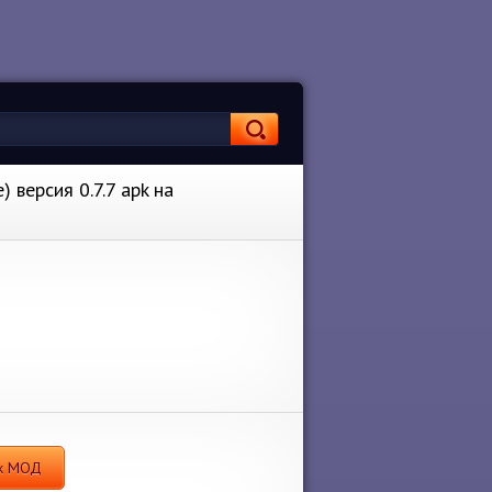
 версия 0.7.7 apk на
яж МОД