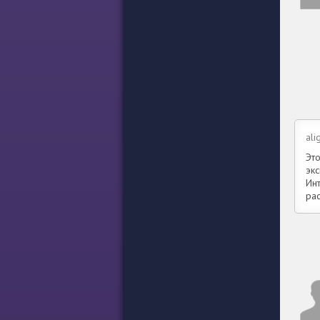
ali
Эт
эк
Инт
рас