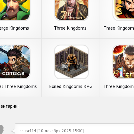
erge Kingdoms
Three Kingdoms:
Three Kingdom
Overlord
al Three Kingdoms
Exiled Kingdoms RPG
Three Kingdoms
ентарии:
anuta414 [10 декабря 2025 15:00]