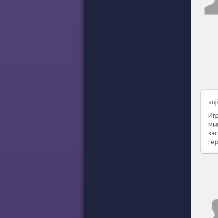
anj
Игр
мы
зас
ге