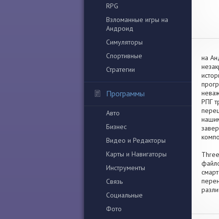
RPG
Взломанные игры на
Андроид
Симуляторы
Спортивные
на Ан
незак
Стратегии
истор
прогр
Программы
неваж
РПГ т
переш
Авто
нашим
Бизнес
завер
компо
Видео и Редакторы
Карты и Навигаторы
Three
файло
Инструменты
смарт
перен
Связь
разли
Социальные
Фото