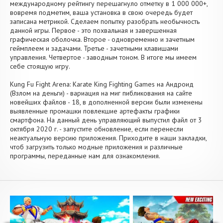
международному рейтингу перешагнуло отметку в 1 000 000+,
вовремя подметим, ваша установка в свою очередь будет
записана метрикой. Сделаем попытку разобрать необычность
данной игры. Первое - это похвальная и завершенная
графическая оболочка. Второе - одновременно и зачетным
геймплеем и задачами. Третье - зачетными клавишами
управления. Четвертое - заводным тоном. В итоге мы имеем
себе стоящую игру.
Kung Fu Fight Arena: Karate King Fighting Games на Андроид
(Взлом на деньги) - вариация на миг пибликования на сайте
новейших файлов - 18, в дополненной версии были изменены
выявленные промашки повлекшие артефакты графики
смартфона. На данный день управляющий выпустил файл от 3
октября 2020 г. - запустите обновление, если перенесли
неактуальную версию приложения. Приходите в наши закладки,
чтоб загрузить только модные приложения и различные
программы, переданные нам для ознакомления.