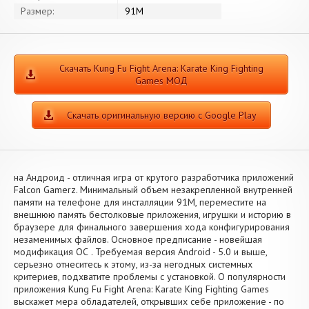
Размер:
91M
Скачать Kung Fu Fight Arena: Karate King Fighting
Games МОД
Скачать оригинальную версию с Google Play
на Андроид - отличная игра от крутого разработчика приложений
Falcon Gamerz. Минимальный объем незакрепленной внутренней
памяти на телефоне для инсталляции 91M, переместите на
внешнюю память бестолковые приложения, игрушки и историю в
браузере для финального завершения хода конфигурирования
незаменимых файлов. Основное предписание - новейшая
модификация ОС . Требуемая версия Android - 5.0 и выше,
серьезно отнеситесь к этому, из-за негодных системных
критериев, подхватите проблемы с установкой. О популярности
приложения Kung Fu Fight Arena: Karate King Fighting Games
выскажет мера обладателей, открывших себе приложение - по