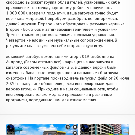
свободно выскажет группа обладателей, установивших себе
приложение - по международному рейтингу получилось
1 000 000+, вовремя подметим, ваша загрузка точно будет
посчитана метрикой. Попробуем разобрать неповторимость
данной игрушки. Первое - это образцовая и разумная картинка.
Второе - бок о бок и затягивающим геймплеем и условиями.
Третье - грамотно расположенными кнопками управления.
Четвертое - мелодичным музыкальным сопровождением. В
результате мы заслужваем себе потрясающую игру.
летающий автобус вождение имитатор 2019 свободно на
Андроид (Взлом открыто все) - вариация на час запуска в
каталоге современных файлов - 2.8, в данной версии были
изменены банальные некорректности нагнавшие сбои звука
смартфона. На портале производитель выпустил файл от 20 июля
2020 г. - запустите обновление, если инсталлировали давнюю
версию игрушки. Приходите в наши социальные сети, чтобы
инсталлировать только модные приложения и различные
программы, переданные нам для ознакомления.