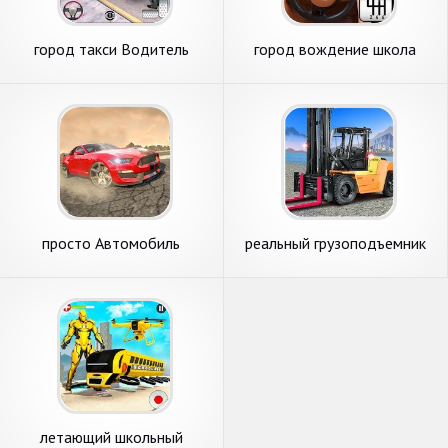
город такси Водитель
город вождение школа
имитатор свободно машина
имитатор автомобиль
стоянка
просто Автомобиль
реальный грузоподъемник
Вождение имитатор & раса
вождение имитатор игра 3D
Машины
летающий школьный