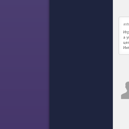
ast
Игр
а 
це
Ин