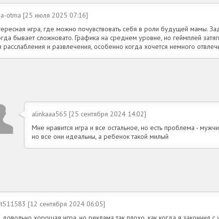
a-otma [25 июля 2025 07:16]
тересная игра, где можно почувствовать себя в роли будущей мамы. За
огда бывает сложновато. Графика на среднем уровне, но геймплей затяг
 расслабления и развлечения, особенно когда хочется немного отвлечь
alinkaaa565 [25 сентября 2024 14:02]
Мне нравится игра и все остальное, но есть проблема - мужч
но все они идеальны, а ребенок такой милый
at511583 [12 сентября 2024 06:05]
 довольно хорошая игра, но реклама так плохо, как когда я закончил с 