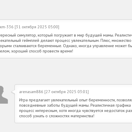
exm-336 [31 октября 2025 05:00]
тересный симулятор, который погружает в мир будущей мамы. Реалисти
лекательный геймплей делают процесс увлекательным. Плюс, множество з
торыми сталкиваются беременные. Однако, иногда управление может б
целом, хороший способ провести время!
arenasam886 [27 октября 2025 03:01]
Игра предлагает увлекательный опыт беременности, позволяя
повседневные заботы будущей мамы. Реалистичная графика 
процесс интересным, хотя иногда чувствуется недостаток р
способ узнать о сложностях материнства!