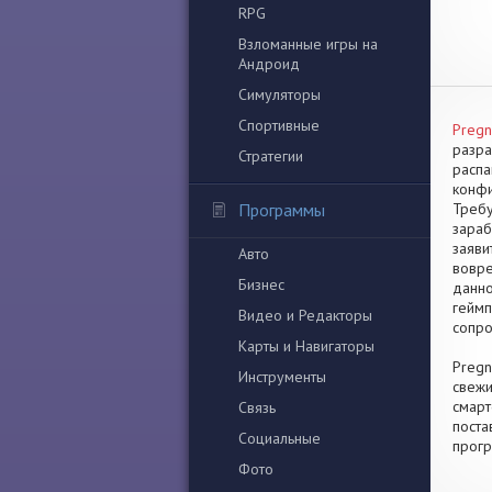
RPG
Взломанные игры на
Андроид
Симуляторы
Спортивные
Pregn
разра
Стратегии
распа
конфи
Программы
Требу
зараб
заяви
Авто
вовре
Бизнес
данно
геймп
Видео и Редакторы
сопро
Карты и Навигаторы
Pregn
Инструменты
свежи
смарт
Связь
поста
Социальные
прогр
Фото