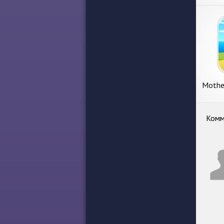
Mothe
Vir
Комм