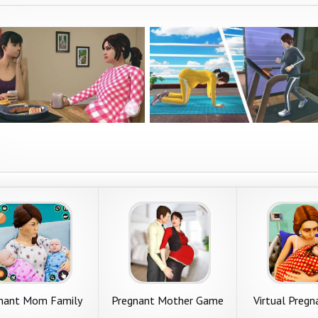
nant Mom Family
Pregnant Mother Game
Virtual Preg
Game 3D
Simulator
Baby C