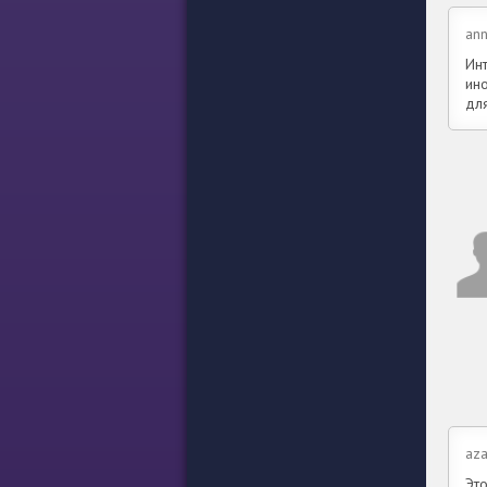
ann
Ин
ин
для
az
Это