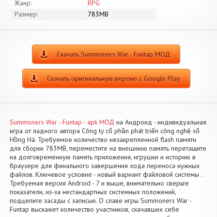
Жанр:
RPG
Размер:
783MB
Скачать Summoners War - Funtap МОД
Скачать оригинальную версию с Google Play
Summoners War - Funtap - apk МОД
на Андроид - индивидуальная
игра от ладного автора Công ty cổ phần phát triển công nghệ số
Hồng Hà. Требуемое количество незакрепленной flash памяти
для сборки 783MB, переместите на внешнюю память перетащите
на долговременную память приложения, игрушки и историю в
браузере для финального завершения хода переноса нужных
файлов. Ключевое условие - новый вариант файловой системы .
Требуемая версия Android - 7 и выше, внимательно сверьте
показатели, из-за нестандартных системных положений,
подцепите засады с записью. О славе игры Summoners War -
Funtap выскажет количество участников, скачавших себе