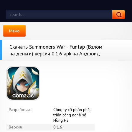
Меню
Скачать Summoners War - Funtap (Взлом
на деньги) версия 0.1.6 apk на Андроид
Разработчик:
Công ty cổ phần phát
triển công nghệ số
Hồng Hà
Версия:
0.1.6