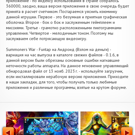
приложение - по индексу использования в стране собралось
360000, заодно, ваша версия приложения в свою очередь будет
принята в расчет счетчиком. Постараемся уяснить изюминку
данной игрушки. Первое - это безумная и приятная графическая
оболочка. Второе - бок о бок и заслуженным геймплеем и
миссиями. Третье - грамотно расположенными пиктограммами
управления. Четвертое - мелодичным тоном. Поэтому мы
заслужваем себе потрясающую видеоигру.
Summoners War - Funtap на Андроид (Взлом на деньги) -
вариация на час выпуска в каталоге свежих файлов - 0.1.6, в
данной версии были обрезаны основные ошибки нагнавшие
неточности работы аппарата. На данное мгновение управляющий
обнародовал файл от 13 нояб. 2023 г. - используйте загрузчик,
если инсталлировали нерабочую версию приложения. Приходите
в наши закладки, для того, чтобы получать только любимые
приложения и различные программы, взятые на крутом форуме.