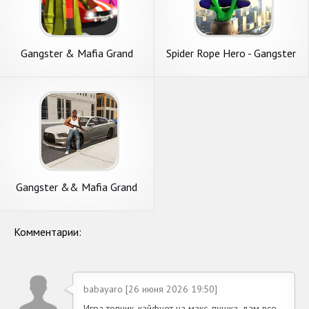
Gangster & Mafia Grand
Spider Rope Hero - Gangster
Polygon
Crime City
Gangster && Mafia Grand
Vegas City crime simulator
Комментарии:
babayaro [26 июня 2026 19:50]
Игра топчик, кайфует на макс, пушка, дам все