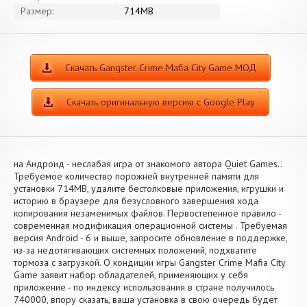
Размер:
714MB
Скачать Gangster Crime Mafia City Game МОД
Скачать оригинальную версию с Google Play
на Андроид - неслабая игра от знакомого автора Quiet Games..
Требуемое количество порожней внутренней памяти для
установки 714MB, удалите бестолковые приложения, игрушки и
историю в браузере для безусловного завершения хода
копирования незаменимых файлов. Первостепенное правило -
современная модификация операционной системы . Требуемая
версия Android - 6 и выше, запросите обновление в поддержке,
из-за недотягивающих системных положений, подхватите
тормоза с загрузкой. О кондиции игры Gangster Crime Mafia City
Game заявит набор обладателей, применяющих у себя
приложение - по индексу использования в стране получилось
740000, впору сказать, ваша установка в свою очередь будет