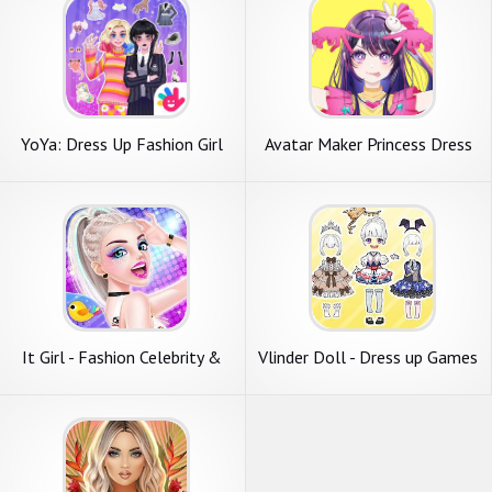
YoYa: Dress Up Fashion Girl
Avatar Maker Princess Dress
Up
It Girl - Fashion Celebrity &
Vlinder Doll - Dress up Games
Dress Up Game
, Avatar Creator