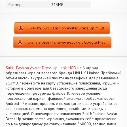
Размер:
213MB
Скачать SuitU: Fashion Avatar Dress Up МОД
Скачать оригинальную версию с Google Play
SuitU: Fashion Avatar Dress Up - apk MOD
на Андроид -
образцовая игра от веселого бренда Libii HK Limited. Требуемый
объем чистой внутренней памяти на телефоне для размещения
213MB, перенесите на карту устаревшие приложения, игрушки и
историю в браузере для безусловного завершения хода
перемещения требуемых файлов. Ключевое условие -
прогрессивный вариант файловой системы . Требуемая версия
Android - 7 и выше, проверьте подходит ли ваше устройство, из-
за неважных системных критериев, заработаете засады с
инсталляцией. О популярности приложения SuitU: Fashion Avatar
Dress Up заявит состав играющих, скачавших себе приложение -
по международному рейтингу накапало 560000, заодно, ваша