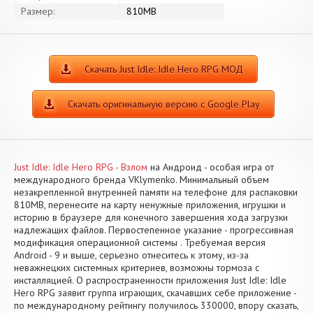
Размер:
810MB
Скачать Just Idle: Idle Hero RPG МОД
Скачать оригинальную версию с Google Play
Just Idle: Idle Hero RPG - Взлом
на Андроид - особая игра от
международного бренда VKlymenko. Минимальный объем
незакрепленной внутренней памяти на телефоне для распаковки
810MB, перенесите на карту ненужные приложения, игрушки и
историю в браузере для конечного завершения хода загрузки
надлежащих файлов. Первостепенное указание - прогрессивная
модификация операционной системы . Требуемая версия
Android - 9 и выше, серьезно отнеситесь к этому, из-за
неважнецких системных критериев, возможны тормоза с
инсталляцией. О распространенности приложения Just Idle: Idle
Hero RPG заявит группа играющих, скачавших себе приложение -
по международному рейтингу получилось 330000, впору сказать,