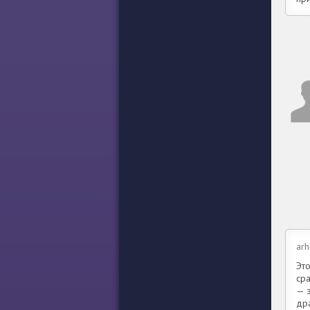
arh
Это
ср
— 
дра