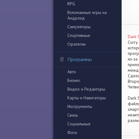
RPG
Взломанные игры на
Андроид
Симуляторы
Спортивные
Dark 
Curry
Стратегии
истор
прогр
Программы
из-за
прило
между
Авто
Сдела
Бизнес
Второ
Четве
Видео и Редакторы
Карты и Навигаторы
Dark 
файло
Инструменты
смарт
неакт
Связь
разли
Социальные
Фото