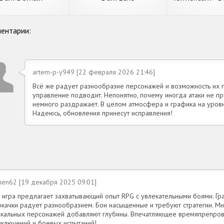
- a Mystery Poi
ентарии:
artem-p-y949 [22 февраля 2026 21:46]
Всё же радует разнообразие персонажей и возможность их п
управление подводит. Непонятно, почему иногда атаки не пр
немного раздражает. В целом атмосфера и графика на уровне
Надеюсь, обновления принесут исправления!
men62 [19 декабря 2025 09:01]
 игра предлагает захватывающий опыт RPG с увлекательными боями. Гра
окачки радует разнообразием. Бои насыщенные и требуют стратегии. Мн
икальных персонажей добавляют глубины. Впечатляющее времяпрепро
иключений и боевых испытаний!