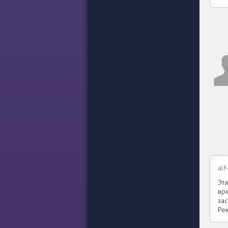
alf
Эт
вр
зас
Ре