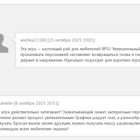
anichka22180 [15 октября 2025 19:01]
Эта игра — настоящий рай для любителей RPG! Увлекательны
прокачивать персонажей заставляют возвращаться снова и сно
держит в напряжении. Идеально подходит для коротких игро
-amelin [8 октября 2025 20:31]
а игра действительно затягивает! Захватывающий сюжет, интересные пе
емени делают процесс увлекательным. Графика радует глаз, а разнообр
кучать. Бросая вызов своим друзьям, можно получать массу удовольств
комендую всем любителям экшена!