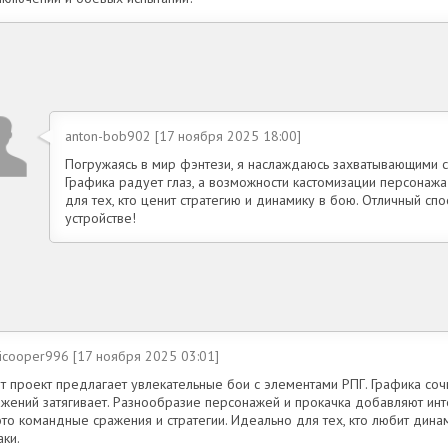
anton-bob902 [17 ноября 2025 18:00]
Погружаясь в мир фэнтези, я наслаждаюсь захватывающими 
Графика радует глаз, а возможности кастомизации персонаж
для тех, кто ценит стратегию и динамику в бою. Отличный сп
устройстве!
icooper996 [17 ноября 2025 03:01]
т проект предлагает увлекательные бои с элементами РПГ. Графика соч
ажений затягивает. Разнообразие персонажей и прокачка добавляют ин
это командные сражения и стратегии. Идеально для тех, кто любит дин
ки.