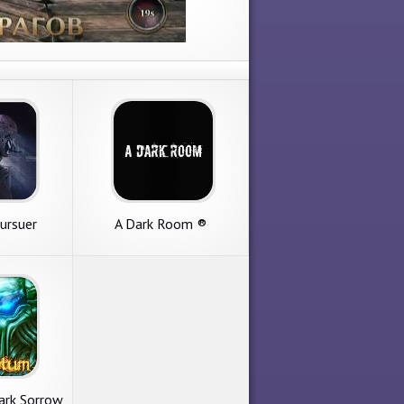
ursuer
A Dark Room ®
ark Sorrow