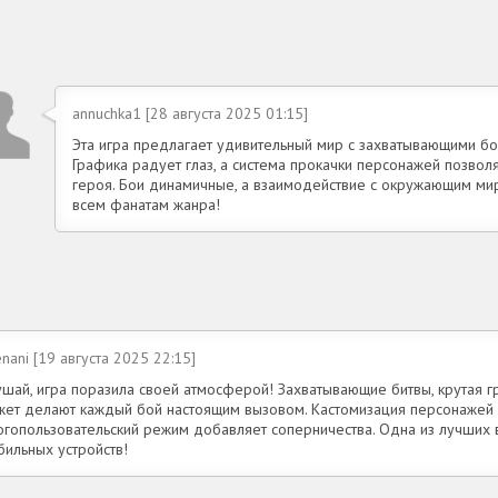
annuchka1 [28 августа 2025 01:15]
Эта игра предлагает удивительный мир с захватывающими бо
Графика радует глаз, а система прокачки персонажей позвол
героя. Бои динамичные, а взаимодействие с окружающим ми
всем фанатам жанра!
enani [19 августа 2025 22:15]
ушай, игра поразила своей атмосферой! Захватывающие битвы, крутая г
жет делают каждый бой настоящим вызовом. Кастомизация персонажей 
огопользовательский режим добавляет соперничества. Одна из лучших 
бильных устройств!