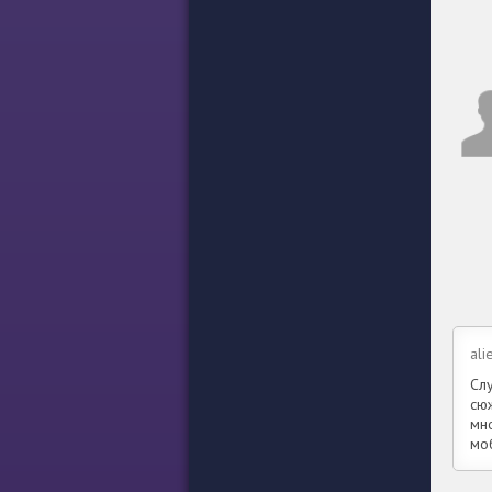
ali
Сл
сю
мн
мо