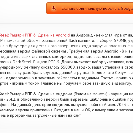
Скачать оригинальную версию с Google
Steel: Рыцари РПГ & Драки на Android
на Андроид - некислая игра от л
. Минимальный объем незаполненной flash памяти для сборки 570MB, уд
ию в браузере для детального завершения хода загрузки полезных фай
ессивная версия файловой системы . Требуемая версия Android - 8 и 
 недотягивающих системных критериев, подцепите засады с извлечение
жения Dark Steel: Рыцари РПГ & Драки выскажет набор участников, исп
народному рейтингу окозалось 550000, заодно, ваша установка в свою
ем попытку разобрать крутость данной игрушки. Первое - это безумна
е - одновременно и зачетным геймплеем и задачами. Третье - приятно
ртое - игривым тоном. Главное мы получаем себе завидную видеоигру.
Steel: Рыцари РПГ & Драки на Андроид (Взлом на монеты) - вариация н
в - 2.4.2, в обновленной версии были вырезаны шаблонные ошибки п
фона. На данный день производитель выпустил файл от 6 июл. 2023 г. -
уальную версию приложения. Входите в наши OK, с намерением загруз
чные программы, загруженные нами на сайт.