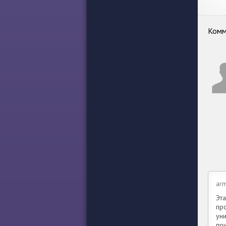
Комм
ar
Эта
пр
ун
пр