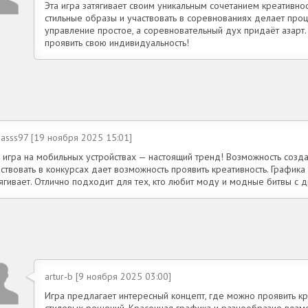
Эта игра затягивает своим уникальным сочетанием креативнос
стильные образы и участвовать в соревнованиях делает проц
управление простое, а соревновательный дух придаёт азарт.
проявить свою индивидуальность!
nasss97 [19 ноября 2025 15:01]
а игра на мобильных устройствах — настоящий тренд! Возможность созда
ствовать в конкурсах дает возможность проявить креативность. Графика 
ягивает. Отлично подходит для тех, кто любит моду и модные битвы с 
artur-b [9 ноября 2025 03:00]
Игра предлагает интересный концепт, где можно проявить к
стилевых решений. Красочная графика и разнообразие возмо