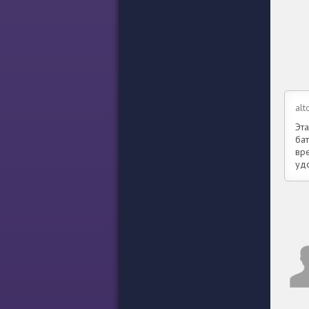
alt
Эта
ба
вр
уд