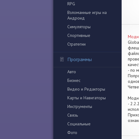
RPG
Взломанные игры на
Андроид
Симуляторы
Спортивные
Модна
Globa
Стратегии
флешк
файло
Программы
прове
качес
- по 
Авто
Попро
Бизнес
однов
Четве
Видео и Редакторы
Карты и Навигаторы
Модна
- 2.2
Инструменты
испол
Прихо
Связь
ознак
Социальные
Фото