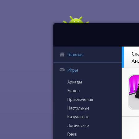
Ск
Главная
Ан
Игры
Аркады
Экшен
Приключения
Настольные
Казуальные
Логические
Гонки