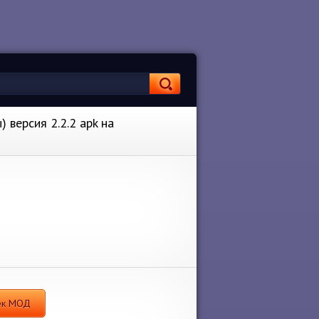
 версия 2.2.2 apk на
чек МОД