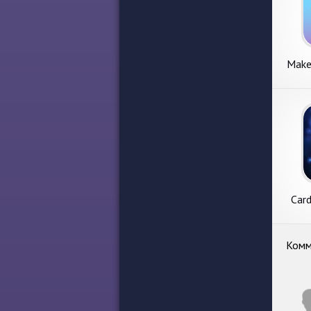
Make
Card
м
Комм