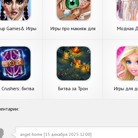
up Games& Игры
Игры про макияж для
Модная Д
для девочек
девочек
Одевалки 
 Crushers: битва
Битва за Трон
Игры для д
онстров CCG
ентарии:
angel-home [15 декабря 2025 12:00]