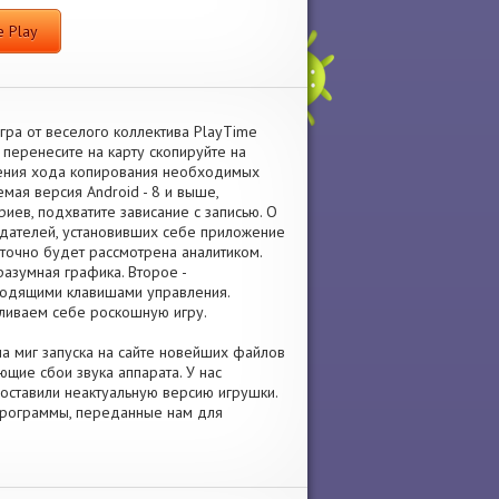
 Play
гра от веселого коллектива PlayTime
 перенесите на карту скопируйте на
шения хода копирования необходимых
мая версия Android - 8 и выше,
иев, подхватите зависание с записью. О
адателей, установивших себе приложение
 точно будет рассмотрена аналитиком.
азумная графика. Второе -
ходящими клавишами управления.
ливаем себе роскошную игру.
на миг запуска на сайте новейших файлов
щие сбои звука аппарата. У нас
 поставили неактуальную версию игрушки.
 программы, переданные нам для