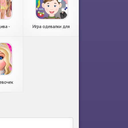
ива -
Игра одевалки для
и Мода
девочек
евочек