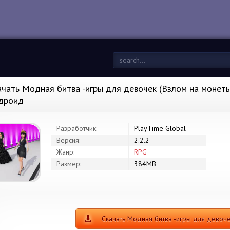
ачать Модная битва -игры для девочек (Взлом на монеты)
дроид
Разработчик:
PlayTime Global
Версия:
2.2.2
Жанр:
RPG
Размер:
384MB
Скачать Модная битва -игры для дево