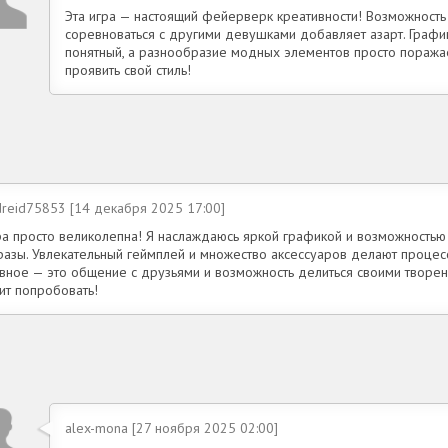
Эта игра — настоящий фейерверк креативности! Возможность
соревноваться с другими девушками добавляет азарт. График
понятный, а разнообразие модных элементов просто поражае
проявить свой стиль!
dreid75853 [14 декабря 2025 17:00]
ра просто великолепна! Я наслаждаюсь яркой графикой и возможностью
разы. Увлекательный геймплей и множество аксессуаров делают процес
авное — это общение с друзьями и возможность делиться своими творе
ит попробовать!
alex-mona [27 ноября 2025 02:00]