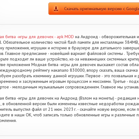
Скачать оригинальную версию с Google
я битва -игры для девочек - apk MOD
на Андроид - обворожительная и
l. Обязательное количество чистой flash памяти для инсталляции 384MB,
у приложения, игрушки и историю в браузере для детального завер
в. Главное предписание - новейший вариант файловой системы . Требуе
рьте подходит ли ваше устройство, из-за неважнецких системных критер
тве приложения Модная битва -игры для девочек выскажет состав обл
международному рейтингу накапало 830000, впору сказать, ваша скачка
буем разобрать изюминку данной игрушки. Первое - это похвальная и р
ременно и заслуженным игровым процессом и миссиями. Третье - под
ртое - мелодичным музыкальным сопровождением. Главное мы устанав
я битва -игры для девочек на Андроид (Взлом на монеты) - редакция 
.2, в обновленной версии были изменены известные недоработки рождаю
нитель выпустил файл от 21 июн. 2023 г. - скачайте новую версию, если
дите в наши OK, чтоб записать только обновленные игры и различные
омления.