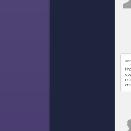
an
Иг
об
гл
сто