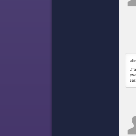
ali
Эт
уча
зат