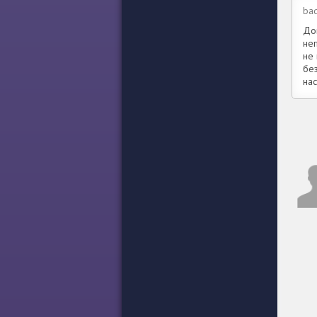
bad
Дов
не
не
бе
на