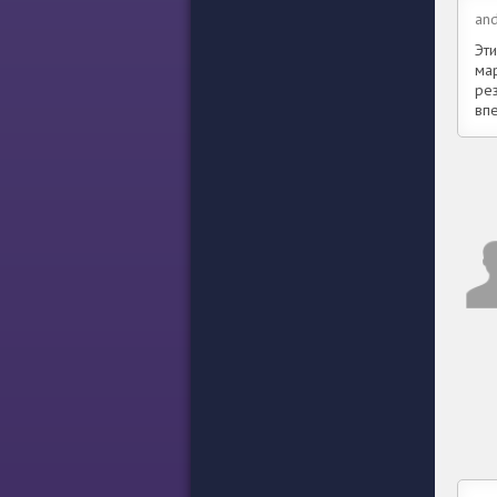
and
Эт
ма
ре
вп