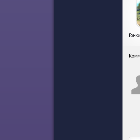
Гонк
4х4 
Комм