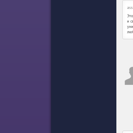
ass
Эт
и 
уни
люб