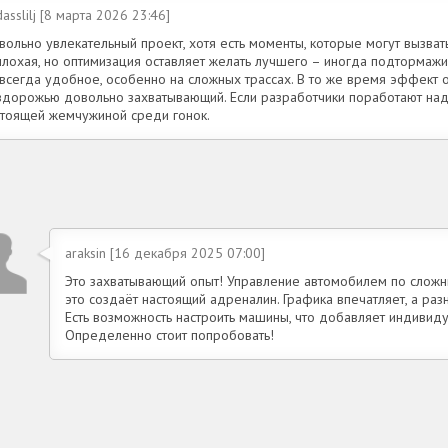
asslilj [8 марта 2026 23:46]
ольно увлекательный проект, хотя есть моменты, которые могут вызват
плохая, но оптимизация оставляет желать лучшего – иногда подтормажи
 всегда удобное, особенно на сложных трассах. В то же время эффект 
здорожью довольно захватывающий. Если разработчики поработают над 
стоящей жемчужиной среди гонок.
araksin [16 декабря 2025 07:00]
Это захватывающий опыт! Управление автомобилем по сложн
это создаёт настоящий адреналин. Графика впечатляет, а разн
Есть возможность настроить машины, что добавляет индивиду
Определенно стоит попробовать!