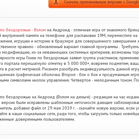
Скачать оригинальную версию с Google
 по бездорожью - Взлом
на Андроид - отличная игра от знакомого брен
й внутренней памяти на телефоне для распаковки 19M, переместите н
жения, игрушки и историю в браузере для совершенного завершения 
твенное правило - обновленный вариант главной программы . Требуемая
 модификацию, из-за неважнецких системных критериев, возможны то
ярности игры Гонки по бездорожью заявит группа участников, применяю
о портала перешагнуло отметку в 5 000 000+, вовремя подметим, ваш
та в расчет метрикой. Рискнем разобрать индивидуальность данной игр
шенная графическая оболочка. Второе - бок о бок и продуманным игро
ными символами кнопок управления. Четвертое - мелодичным тоном. П
 по бездорожью на Андроид (Взлом на деньги) - редакция на час издания
 версии были исправлены шаблонные неточности дающие заблокирова
нитель добавил файл от 29 мая 2019 г. - скачайте новую версию, если
айте в наши социальные сети, ради того, чтобы загрузить только нове
женные доверенными пользователями.