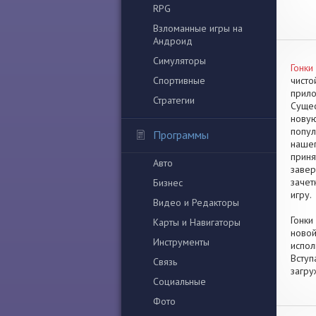
RPG
Взломанные игры на
Андроид
Симуляторы
Гонки
Спортивные
чисто
прило
Стратегии
Сущес
новую
попул
Программы
нашег
приня
Авто
завер
зачет
Бизнес
игру.
Видео и Редакторы
Гонки
Карты и Навигаторы
новой
Инструменты
испол
Вступ
Связь
загру
Социальные
Фото