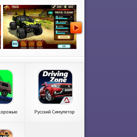
дорожью
Русский Симулятор
и
Гонки: Вождение в
городе