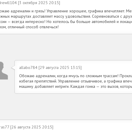
rewll104 [3 октября 2025 20:15]
ожаю адреналин и грязь! Управление хорошее, графика впечатляет. Ме
ожных маршрутах доставляет массу удовольствия. Соревноваться с дру
ссии — всегда интересно! Но хотелось бы больше автомобилей и локаци
ом, отличный способ отвлечься!
allabo784 [29 августа 2025 13:15]
Обожаю адреналин, когда мчусь по сложным трассам! Прокла
избегая препятствий. Управление отзывчивое, а графика впеч
машину добавляет интриги. Каждая гонка — это вызов, которы
ras77 [26 августа 2025 20:15]