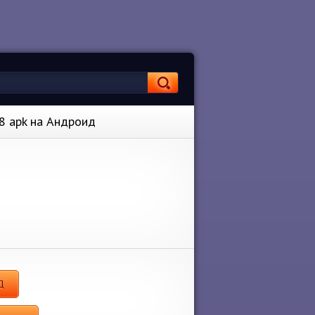
.8 apk на Андроид
Д