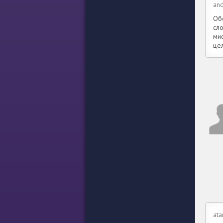
and
Об
сл
ми
цел
ata