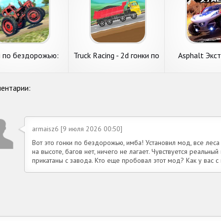
и по бездорожью:
Truck Racing - 2d гонки по
Asphalt Экс
Заезд по холмам
бездорожью
бездор
ентарии:
armaisz6 [9 июля 2026 00:50]
Вот это гонки по бездорожью, имба! Установил мод, все леса 
на высоте, багов нет, ничего не лагает. Чувствуется реальны
прикатаны с завода. Кто еще пробовал этот мод? Как у вас 