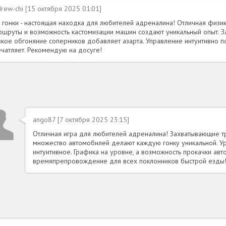
rew-chi [15 октября 2025 01:01]
и гонки - настоящая находка для любителей адреналина! Отличная физи
ршруты и возможность кастомизации машин создают уникальный опыт. За
зкое обгоняние соперников добавляет азарта. Управление интуитивно п
ечатляет. Рекомендую на досуге!
ango87 [7 октября 2025 23:15]
Отличная игра для любителей адреналина! Захватывающие тр
множество автомобилей делают каждую гонку уникальной. У
интуитивное. Графика на уровне, а возможность прокачки авт
времяпрепровождение для всех поклонников быстрой езды