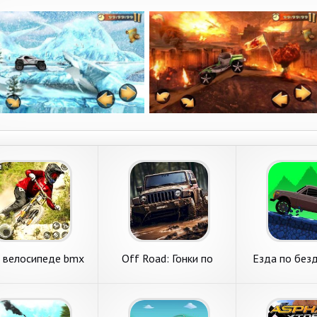
и велосипеде bmx
Off Road: Гонки по
Езда по без
оффлайн
бездорожью
Росси