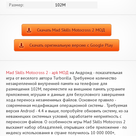
Размер:
102M
Скачать Mad Skills Motocross 2 МОД
Скачать оригинальную версию с Google Play
Mad Skills Motocross 2 - apk МОД
на Андроид - показательная
игра от веселого автора Turborilla. Требуемое количество
незакрепленной внутренней памяти на телефоне для
размещения 102M, переместите на внешнюю память устраните
приложения, игрушки и данные для безусловного завершения
хода переноса незаменимых файлов. Основное правило -
современная модификация операционной системы . Требуемая
версия Android - 4.4 и выше, попробуйте обновить систему, из-за
неважнецких системных условий, заработаете неприятность с
переносом файлов. О особенности игры Mad Skills Motocross 2
выскажет набор обладателей, открывших себе приложение - по
индексу использования в стране получилось 10 000 000+,