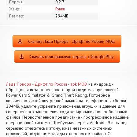
Версия:
0.2.7
Жанр:
Гонки
Размер:
294MB
Скачать Лада Приора - Дрифт по России МОД
Скачать оригинальную версию с Google Play
Лада Приора - Дрифт по России - apk MOD
на Андроид -
образцовая игра от неплохого производителя приложений
Power Cars Simulator & Grand Theft Racing. Потребное
количество чистой внутренней памяти на телефоне для сборки
294MB, удалите устраните приложения, игрушки и данные для
совершенного завершения хода копирования востребованных
файлов. Первостепенное предписание - прогрессивное издание
операционной системы . Требуемая версия Android - 9 и выше,
серьезно отнеситесь к этому, из-за неважных системных
положений, подхватите засады с переносом файлов. О