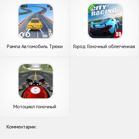
Pампа Aвтомобиль Tрюки
Город Гоночный облегченная
Rонки: Hевозможные Tреки
3D
Мотоцикл гоночный
чемпион
Комментарии: