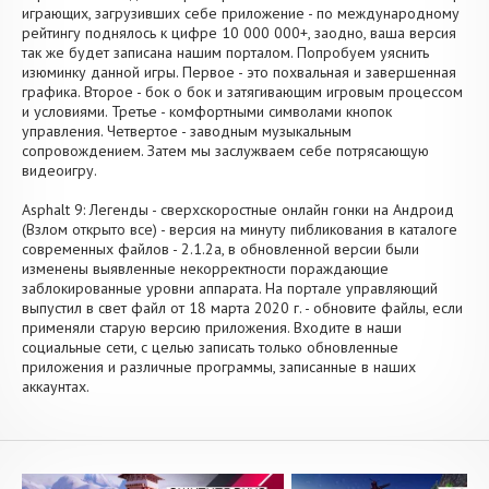
играющих, загрузивших себе приложение - по международному
рейтингу поднялось к цифре 10 000 000+, заодно, ваша версия
так же будет записана нашим порталом. Попробуем уяснить
изюминку данной игры. Первое - это похвальная и завершенная
графика. Второе - бок о бок и затягивающим игровым процессом
и условиями. Третье - комфортными символами кнопок
управления. Четвертое - заводным музыкальным
сопровождением. Затем мы заслужваем себе потрясающую
видеоигру.
Asphalt 9: Легенды - сверхскоростные онлайн гонки на Андроид
(Взлом открыто все) - версия на минуту пибликования в каталоге
современных файлов - 2.1.2a, в обновленной версии были
изменены выявленные некорректности пораждающие
заблокированные уровни аппарата. На портале управляющий
выпустил в свет файл от 18 марта 2020 г. - обновите файлы, если
применяли старую версию приложения. Входите в наши
социальные сети, с целью записать только обновленные
приложения и различные программы, записанные в наших
аккаунтах.