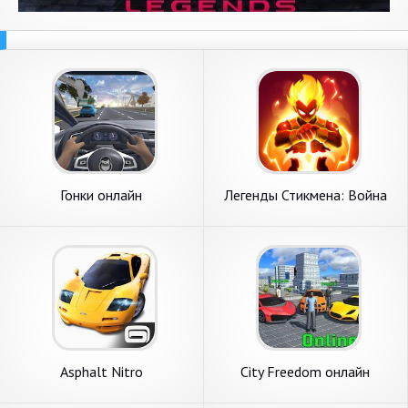
Гонки онлайн
Легенды Стикмена: Война
теней
Asphalt Nitro
City Freedom онлайн
приключения, гонки с
друзьями