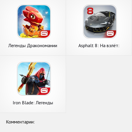
Легенды Дракономании
Asphalt 8: На взлёт:
Аркадные онлайн гонки
Iron Blade: Легенды
Средневековья экшен РПГ
Комментарии: