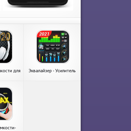
мкости для
Эквалайзер - Усилитель
ков
громкости и Усилитель
баса
омкости-