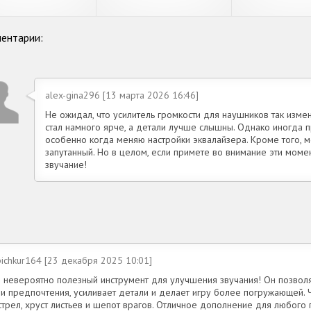
кости, усилитель
басов и усилитель
усилитель з
низких
громкости
наушни
ентарии:
alex-gina296 [13 марта 2026 16:46]
Не ожидал, что усилитель громкости для наушников так изме
стал намного ярче, а детали лучше слышны. Однако иногда
особенно когда меняю настройки эквалайзера. Кроме того, 
запутанный. Но в целом, если примете во внимание эти моме
звучание!
ichkur164 [23 декабря 2025 10:01]
о невероятно полезный инструмент для улучшения звучания! Он позволя
ои предпочтения, усиливает детали и делает игру более погружающей.
стрел, хруст листьев и шепот врагов. Отличное дополнение для любого 