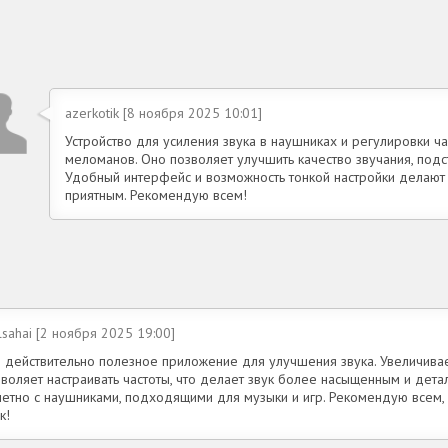
azerkotik [8 ноября 2025 10:01]
Устройство для усиления звука в наушниках и регулировки ч
меломанов. Оно позволяет улучшить качество звучания, подс
Удобный интерфейс и возможность тонкой настройки делаю
приятным. Рекомендую всем!
lsahai [2 ноября 2025 19:00]
о действительно полезное приложение для улучшения звука. Увеличива
зволяет настраивать частоты, что делает звук более насыщенным и дет
метно с наушниками, подходящими для музыки и игр. Рекомендую всем, 
к!