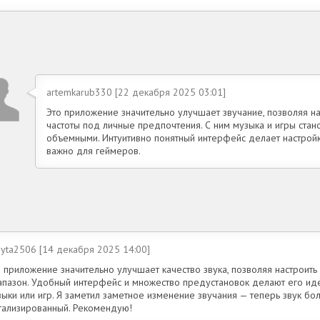
artemkarub330 [22 декабря 2025 03:01]
Это приложение значительно улучшает звучание, позволяя на
частоты под личные предпочтения. С ним музыка и игры ста
объемными. Интуитивно понятный интерфейс делает настройк
важно для геймеров.
uyta2506 [14 декабря 2025 14:00]
 приложение значительно улучшает качество звука, позволяя настроить 
апазон. Удобный интерфейс и множество предустановок делают его и
зыки или игр. Я заметил заметное изменение звучания — теперь звук б
тализированный. Рекомендую!