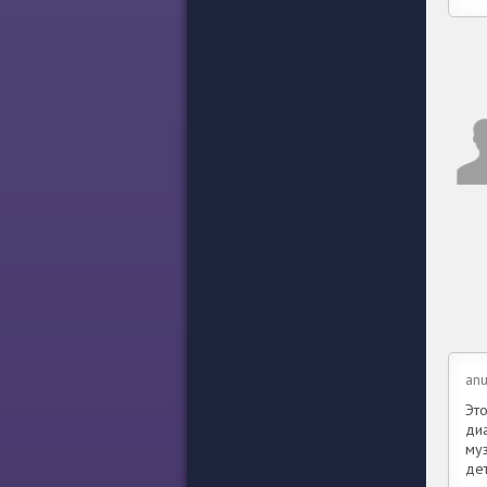
an
Это
ди
му
де