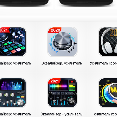
лайзер: усилитель
Эквалайзер, усилитель
Усилитель Гро
сов и усилитель
баса и усилитель
Наушни
громкости
громкости
лайзер: усилитель
Эквалайзер - усилитель
силитель гр