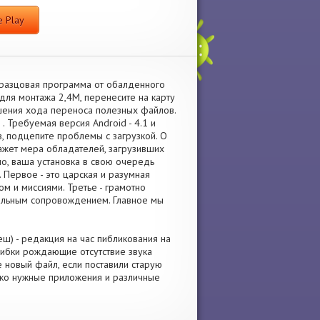
 Play
разцовая программа от обалденного
для монтажа 2,4M, перенесите на карту
шения хода переноса полезных файлов.
 Требуемая версия Android - 4.1 и
в, подцепите проблемы с загрузкой. О
ажет мера обладателей, загрузивших
но, ваша установка в свою очередь
 Первое - это царская и разумная
м и миссиями. Третье - грамотно
альным сопровождением. Главное мы
ш) - редакция на час пибликования на
шибки рождающие отсутствие звука
е новый файл, если поставили старую
лько нужные приложения и различные