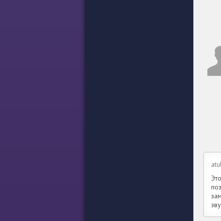
atu
Эт
по
за
зву