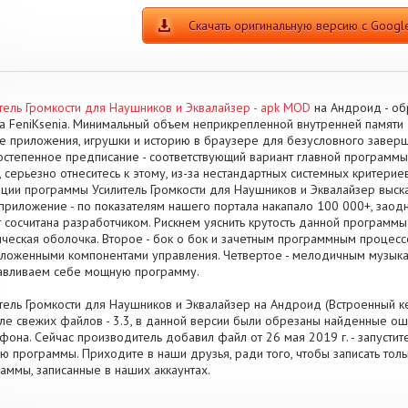
Скачать оригинальную версию с Google
тель Громкости для Наушников и Эквалайзер - apk MOD
на Андроид - об
а FeniKsenia. Минимальный объем неприкрепленной внутренней памяти 
е приложения, игрушки и историю в браузере для безусловного завер
степенное предписание - соответствующий вариант главной программы .
 серьезно отнеситесь к этому, из-за нестандартных системных критерие
ции программы Усилитель Громкости для Наушников и Эквалайзер выск
приложение - по показателям нашего портала накапало 100 000+, заод
 сосчитана разработчиком. Рискнем уяснить крутость данной программы.
ческая оболочка. Второе - бок о бок и зачетным программным процессо
ложенными компонентами управления. Четвертое - мелодичным музык
авливаем себе мощную программу.
тель Громкости для Наушников и Эквалайзер на Андроид (Встроенный ке
ле свежих файлов - 3.3, в данной версии были обрезаны найденные о
фона. Сейчас производитель добавил файл от 26 мая 2019 г. - запустит
ю программы. Приходите в наши друзья, ради того, чтобы записать то
аммы, записанные в наших аккаунтах.