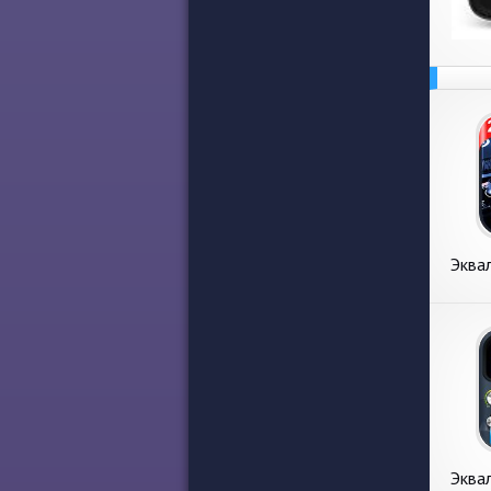
Эква
ба
Эква