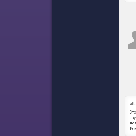
al
Это
зв
по
Ре