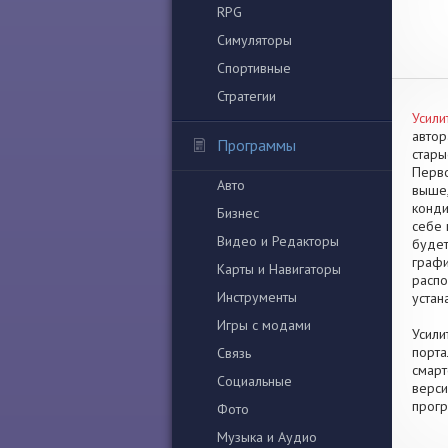
RPG
Симуляторы
Спортивные
Стратегии
Усили
автор
Программы
стары
Перво
Авто
выше,
конди
Бизнес
себе 
Видео и Редакторы
будет
графи
Карты и Навигаторы
распо
Инструменты
устан
Игры с модами
Усили
порта
Связь
смарт
Социальные
верси
прогр
Фото
Музыка и Аудио