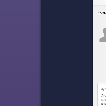
гром
Комм
ayp
Эт
св
вы