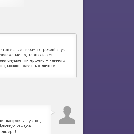
вука для
ков
нит звучание любимых треков! Звук
 приложение подтормаживает,
меня смущает интерфейс — немного
нты, можно получить отличное
ет настроить звук под
 Чувствую каждое
геймера!