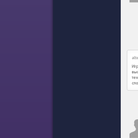
alt
Иг
вы
тех
сп