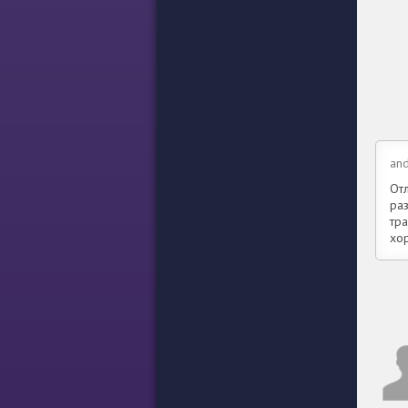
and
От
ра
тра
хо