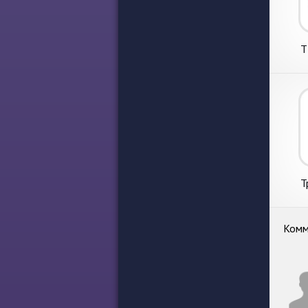
Т
Т
Комм