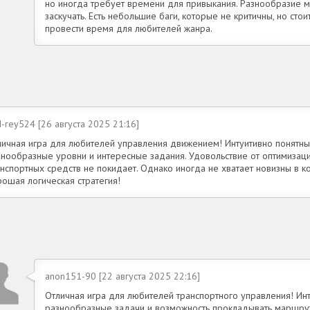
но иногда требует времени для привыкания. Разнообразие 
заскучать. Есть небольшие баги, которые не критичны, но сто
провести время для любителей жанра.
-rey524 [26 августа 2025 21:16]
личная игра для любителей управления движением! Интуитивно понятны
знообразные уровни и интересные задания. Удовольствие от оптимизац
нспортных средств не покидает. Однако иногда не хватает новизны в ко
рошая логическая стратегия!
anon151-90 [22 августа 2025 22:16]
Отличная игра для любителей транспортного управления! Ин
разнообразные задачи и возможность прокладывать маршру