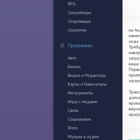
RPG
Симуляторы
Спортивные
Стратегии
на Ан
памят
хода 
Программы
Требу
навер
Авто
загру
ваша 
Бизнес
Перво
прият
Видео и Редакторы
заслу
Карты и Навигаторы
Транс
Инструменты
допол
Игры с модами
произ
верси
Связь
прогр
Социальные
Фото
Музыка и Аудио