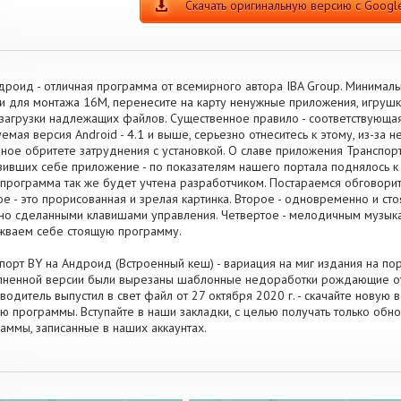
Скачать оригинальную версию с Google
дроид - отличная программа от всемирного автора IBA Group. Минима
и для монтажа 16M, перенесите на карту ненужные приложения, игруш
загрузки надлежащих файлов. Существенное правило - соответствующа
емая версия Android - 4.1 и выше, серьезно отнеситесь к этому, из-за
ное обритете затруднения с установкой. О славе приложения Транспор
зивших себе приложение - по показателям нашего портала поднялось 
программа так же будет учтена разработчиком. Постараемся обговори
е - это прорисованная и зрелая картинка. Второе - одновременно и сто
но сделанными клавишами управления. Четвертое - мелодичным музык
жваем себе стоящую программу.
порт BY на Андроид (Встроенный кеш) - вариация на миг издания на пор
ненной версии были вырезаны шаблонные недоработки рождающие отсу
водитель выпустил в свет файл от 27 октября 2020 г. - скачайте новую
ю программы. Вступайте в наши закладки, с целью получать только об
аммы, записанные в наших аккаунтах.