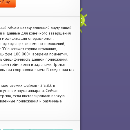
 Play
льный объем незакрепленной внутренней
ки и данные для конечного завершения
я модификация операционки .
 неподходящих системных положений,
т BY выскажет группа играющих,
к цифре 100 000+, вовремя подметим,
ть специфичность данной приложения.
ящим геймплеем и задачами. Третье -
альным сопровождением. В следствии мы
тале свежих файлов - 2.8.83, в
тствие звука аппарата. Сейчас
 версию, если инсталлировали плохую
новленные приложения и различные