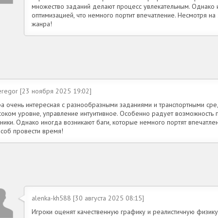
множество заданий делают процесс увлекательным. Однако 
оптимизацией, что немного портит впечатление. Несмотря н
жанра!
eregor [23 ноября 2025 19:02]
ра очень интересная с разнообразными заданиями и транспортными сред
соком уровне, управление интуитивное. Особенно радует возможность п
ники. Однако иногда возникают баги, которые немного портят впечатлен
особ провести время!
alenka-kh588 [30 августа 2025 08:15]
Игроки оценят качественную графику и реалистичную физику