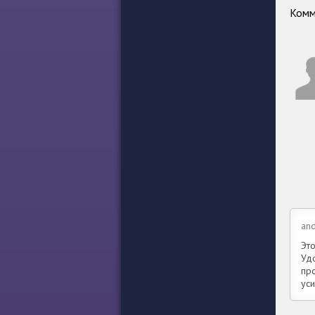
Комм
an
Эт
Уд
пр
уси