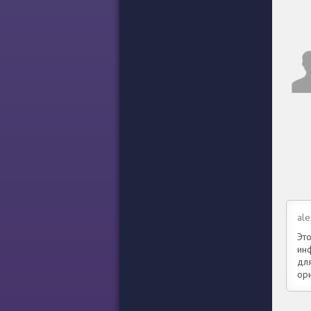
ale
Эт
ин
для
ори