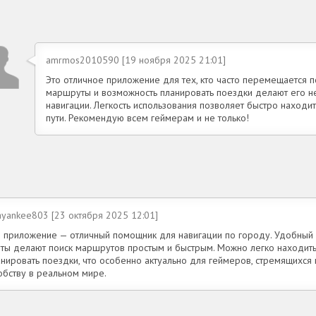
amrmos2010590 [19 ноября 2025 21:01]
Это отличное приложение для тех, кто часто перемещается 
маршруты и возможность планировать поездки делают его 
навигации. Легкость использования позволяет быстро находи
пути. Рекомендую всем геймерам и не только!
ayankee803 [23 октября 2025 12:01]
о приложение — отличный помощник для навигации по городу. Удобны
рты делают поиск маршрутов простым и быстрым. Можно легко находить
анировать поездки, что особенно актуально для геймеров, стремящихся
обству в реальном мире.