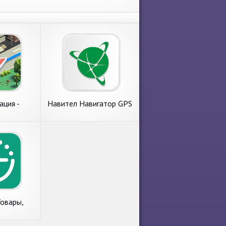
ация -
Навител Навигатор GPS
 офлайн
& Карты
рафик
овары,
абота,
 скидки