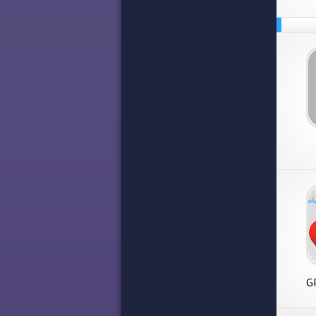
G
навиг