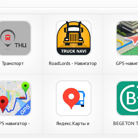
Транспорт
RoadLords - Навигатор
GPS-навиг
для грузовиков
навигатор,
карты, т
PS навигатор -
Яндекс.Карты и
BEGETON Т
аторы, навигатор
Транспорт — поиск мест
услуги, р
скачать
и навигатор
справочник,