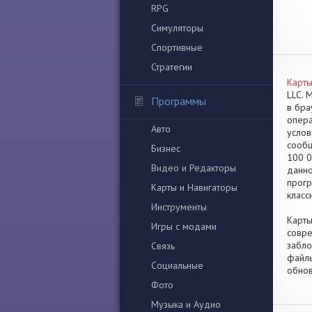
RPG
Симуляторы
Спортивные
Стратегии
Карты
LLC. 
Программы
в бра
опера
Авто
услов
сообщ
Бизнес
100 0
Видео и Редакторы
данно
прогр
Карты и Навигаторы
класс
Инструменты
Карты
Игры с модами
совре
забло
Связь
файлы
Социальные
обнов
Фото
Музыка и Аудио