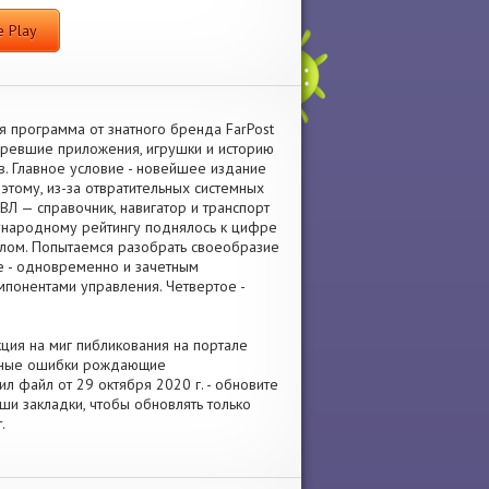
 Play
я программа от знатного бренда FarPost
таревшие приложения, игрушки и историю
. Главное условие - новейшее издание
 этому, из-за отвратительных системных
ВЛ — справочник, навигатор и транспорт
ународному рейтингу поднялось к цифре
талом. Попытаемся разобрать своеобразие
ое - одновременно и зачетным
понентами управления. Четвертое -
кция на миг пибликования на портале
овные ошибки рождающие
 файл от 29 октября 2020 г. - обновите
ши закладки, чтобы обновлять только
.