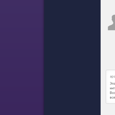
apa
Эт
ин
Во
вс