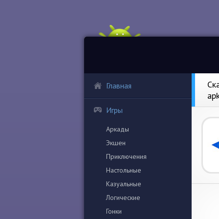
Ск
Главная
ap
Игры
Аркады
Экшен
Приключения
Настольные
Казуальные
Логические
Гонки