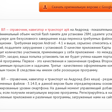
Скачать оригинальную версию с Google
 ВЛ — справочник, навигатор и транспорт apk
на Андроид - показательна
Минимальный объем чистой flash памяти для установки 28M, удалите ус
узере для безусловного завершения хода переноса требуемых файлов
ционки . Требуемая версия Android - 4.1 и выше, серьезно отнеситесь к
ий, подцепите затруднения с установкой. О качестве приложения Карты 
ит количество участников, применяющих у себя приложение - по межд
00+, заодно, ваша попытка установить так же будет учтена нашим пор
й программы. Первое - это качественная и законченная графика. Втор
аммным процессом и задачами. Третье - качественно оформлеными ком
ным тоном. В следствии мы имеем себе роскошную программу.
 ВЛ — справочник, навигатор и транспорт на Андроид (Без кеша) - реда
менных файлов - 3.14.0, в данной версии были отредактированы осн
кированные уровни смартфона. На данный момент управляющий добавил
, если получили неактуальную версию программы. Регистрируйтесь в на
ленные приложения и различные программы, загруженные нами на сайт