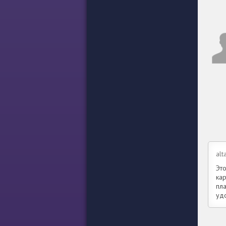
alt
Эт
ка
пл
уд