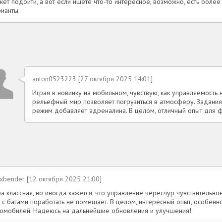
ет подойти, а вот если ищете что-то интересное, возможно, есть боле
ианты.
anton0523223 [27 октября 2025 14:01]
Играя в новинку на мобильном, чувствую, как управляемость н
рельефный мир позволяет погрузиться в атмосферу. Задания
режим добавляет адреналина. В целом, отличный опыт для ф
xbender [12 октября 2025 21:00]
а классная, но иногда кажется, что управление чересчур чувствительное
т с багами поработать не помешает. В целом, интересный опыт, особенн
томобилей. Надеюсь на дальнейшие обновления и улучшения!