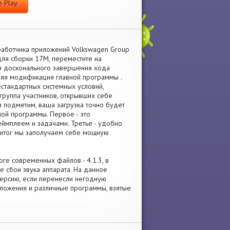
 Play
работчика приложений Volkswagen Group
ля сборки 17M, переместите на
я досконального завершения хода
яя модификация главной программы .
нестандартных системных условий,
группа участников, открывших себе
я подметим, ваша загрузка точно будет
ной программы. Первое - это
еймплеем и задачами. Третье - удобно
 итог мы заполучаем себе мощную
оге современных файлов - 4.1.3, в
 сбои звука аппарата. На данное
версию, если перенесли негодную
иложения и различные программы, взятые