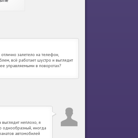
ssme
отлично залетело на телефон,
облем, всё работает шустро и выглядит
лее управляемыми в поворотах?
.
а выглядит неплохо, я
о однообразный, иногда
 фанатов автомобилей