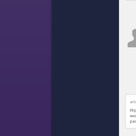
arl
Иг
ино
ра