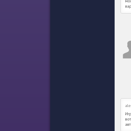
мож
вар
ale
Игр
во
ав