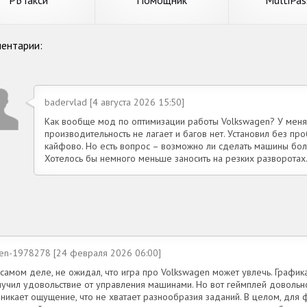
РБТакси
Помощник
MultiPa
ентарии:
badervlad [4 августа 2026 15:50]
Как вообще мод по оптимизации работы Volkswagen? У меня 
производительность не лагает и багов нет. Установил без пр
кайфово. Но есть вопрос – возможно ли сделать машины бо
Хотелось бы немного меньше заносить на резких разворотах
sen-1978278 [24 февраля 2026 06:00]
самом деле, не ожидал, что игра про Volkswagen может увлечь. График
лучил удовольствие от управления машинами. Но вот геймплей довольн
зникает ощущение, что не хватает разнообразия заданий. В целом, для