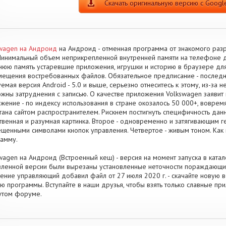
Скачать оригинальную версию с Google
wagen на Андроид
на Андроид - отменная программа от знакомого раз
Минимальный объем неприкрепленной внутренней памяти на телефоне д
юю память устаревшие приложения, игрушки и историю в браузере дл
ещения востребованных файлов. Обязательное предписание - последн
емая версия Android - 5.0 и выше, серьезно отнеситесь к этому, из-за 
жны затруднения с записью. О качестве приложения Volkswagen заявит 
жение - по индексу использования в стране окозалось 50 000+, воврем
тана сайтом распространителем. Рискнем постигнуть специфичность дан
твенная и разумная картинка. Второе - одновременно и затягивающим г
щенными символами кнопок управления. Четвертое - живым тоном. Как
амму.
wagen на Андроид (Встроенный кеш) - версия на момент запуска в катал
ленной версии были вырезаны установленные неточности пораждающие
ение управляющий добавил файл от 27 июля 2020 г. - скачайте новую 
ю программы. Вступайте в наши друзья, чтобы взять только славные пр
утом форуме.