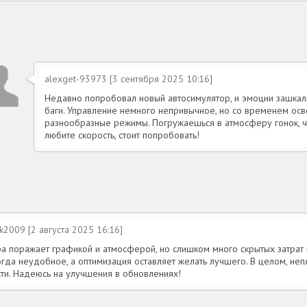
alexget-93973 [3 сентября 2025 10:16]
Недавно попробовал новый автосимулятор, и эмоции зашкалив
баги. Управление немного непривычное, но со временем осво
разнообразные режимы. Погружаешься в атмосферу гонок, чу
любите скорость, стоит попробовать!
ik2009 [2 августа 2025 16:16]
ра поражает графикой и атмосферой, но слишком много скрытых затрат 
гда неудобное, а оптимизация оставляет желать лучшего. В целом, непл
сти. Надеюсь на улучшения в обновлениях!