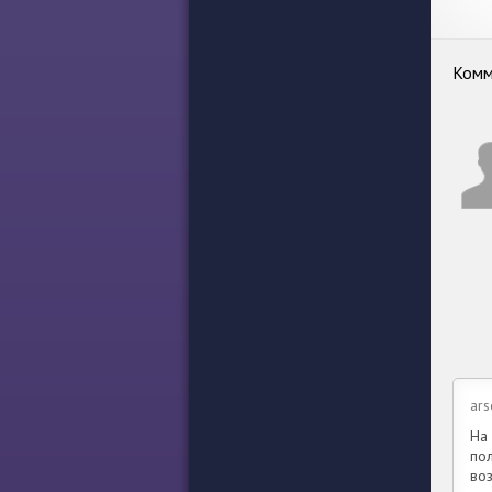
Комм
ar
На 
по
во