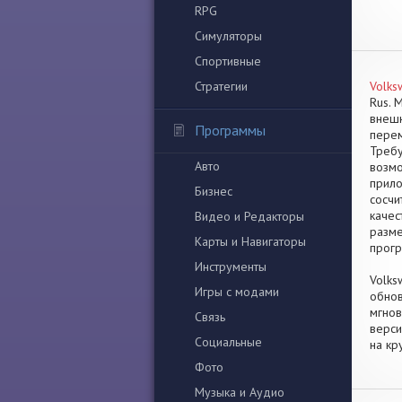
RPG
Симуляторы
Спортивные
Стратегии
Volks
Rus. 
внешн
Программы
перем
Требу
Авто
возмо
прило
Бизнес
сосчи
качес
Видео и Редакторы
разме
Карты и Навигаторы
прогр
Инструменты
Volks
Игры с модами
обнов
мгнов
Связь
верси
Социальные
на кр
Фото
Музыка и Аудио