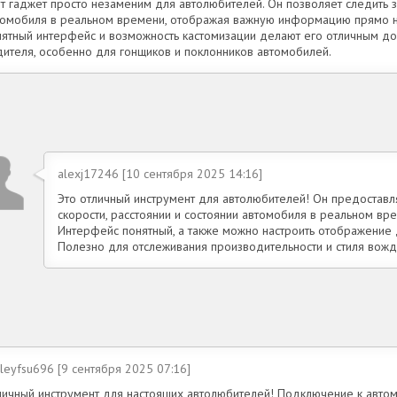
от гаджет просто незаменим для автолюбителей. Он позволяет следить 
томобиля в реальном времени, отображая важную информацию прямо на
нятный интерфейс и возможность кастомизации делают его отличным д
дителя, особенно для гонщиков и поклонников автомобилей.
alexj17246 [10 сентября 2025 14:16]
Это отличный инструмент для автолюбителей! Он предоста
скорости, расстоянии и состоянии автомобиля в реальном вр
Интерфейс понятный, а также можно настроить отображение
Полезно для отслеживания производительности и стиля вожд
leyfsu696 [9 сентября 2025 07:16]
личный инструмент для настоящих автолюбителей! Подключение к авто