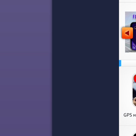
GPS н
иск