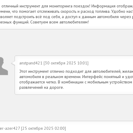
о отличный инструмент для мониторинга поездок! Информация отображ
емени, что помогает отслеживать скорость и расход топлива. Удобно н
зволяет подстроить всё под себя, а доступ к данным автомобиля через
лезных функций. Советуем всем автолюбителям!
anstpand421 [30 октября 2025 10:01]
Этот инструмент отлично подходит для автолюбителей, жела
автомобиля в реальном времени. Интерфейс понятный и удо
отображается четко. В комбинации с мобильным устройством
развлечений на дороге.
er-azer427 [25 октября 2025 02:00]