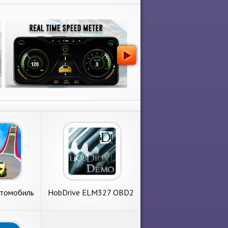
втомобиль
HobDrive ELM327 OBD2
ок
Авто БортКомп и
Диагностика