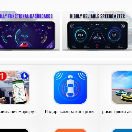
авигация маршрут
Радар: камера контроля
рамп трюки а
атель - карта &
скорости, спидометр
прыж
Спидометр
HUD