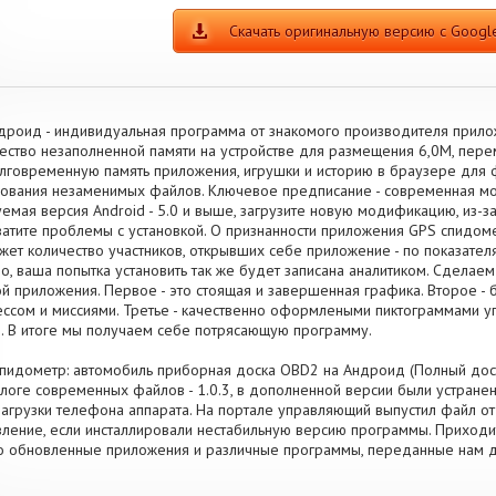
Скачать оригинальную версию с Google
дроид - индивидуальная программа от знакомого производителя прилож
ество незаполненной памяти на устройстве для размещения 6,0M, пер
лговременную память приложения, игрушки и историю в браузере для
ования незаменимых файлов. Ключевое предписание - современная м
емая версия Android - 5.0 и выше, загрузите новую модификацию, из-з
атите проблемы с установкой. О признанности приложения GPS спидом
жет количество участников, открывших себе приложение - по показател
о, ваша попытка установить так же будет записана аналитиком. Сделае
й приложения. Первое - это стоящая и завершенная графика. Второе -
ссом и миссиями. Третье - качественно оформлеными пиктограммами у
. В итоге мы получаем себе потрясающую программу.
пидометр: автомобиль приборная доска OBD2 на Андроид (Полный дост
алоге современных файлов - 1.0.3, в дополненной версии были устран
агрузки телефона аппарата. На портале управляющий выпустил файл от 1
ление, если инсталлировали нестабильную версию программы. Приходите 
о обновленные приложения и различные программы, переданные нам д