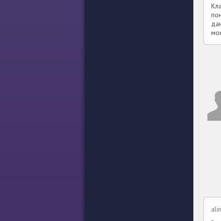
Кл
по
да
мо
ali