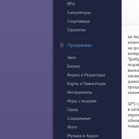
RPG
Симуляторы
Спортивные
Стратегии
на Ан
колич
Программы
на до
копир
Авто
Требу
подхв
Бизнес
выска
Видео и Редакторы
заодн
данно
Карты и Навигаторы
проце
Инструменты
тоном
Игры с модами
GPS с
в кат
Связь
перез
Социальные
обнов
тольк
Фото
Музыка и Аудио