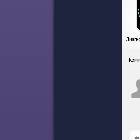
Диагн
авт
Комм
ati