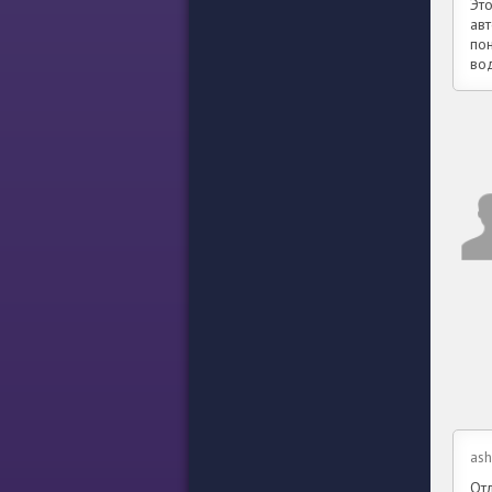
Эт
ав
по
во
ash
От