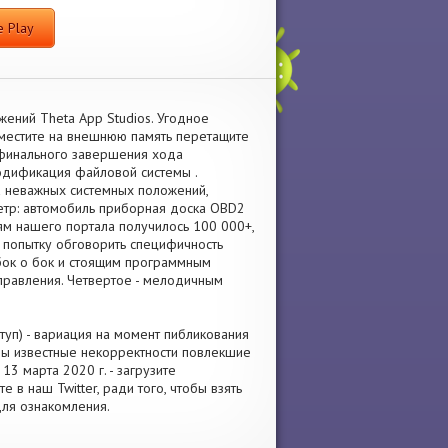
 Play
ений Theta App Studios. Угодное
еместите на внешнюю память перетащите
 финального завершения хода
одификация файловой системы .
а неважных системных положений,
етр: автомобиль приборная доска OBD2
ям нашего портала получилось 100 000+,
м попытку обговорить специфичность
 бок о бок и стоящим программным
правления. Четвертое - мелодичным
уп) - вариация на момент пибликования
ены известные некорректности повлекшие
3 марта 2020 г. - загрузите
в наш Twitter, ради того, чтобы взять
ля ознакомления.