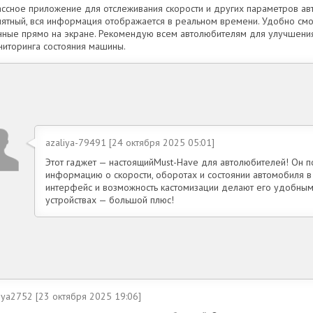
ассное приложение для отслеживания скорости и других параметров а
нятный, вся информация отображается в реальном времени. Удобно смо
нные прямо на экране. Рекомендую всем автолюбителям для улучшени
ниторинга состояния машины.
azaliya-79491 [24 октября 2025 05:01]
Этот гаджет — настоящийMust-Have для автолюбителей! Он 
информацию о скорости, оборотах и состоянии автомобиля в
интерфейс и возможность кастомизации делают его удобным
устройствах — большой плюс!
nya2752 [23 октября 2025 19:06]