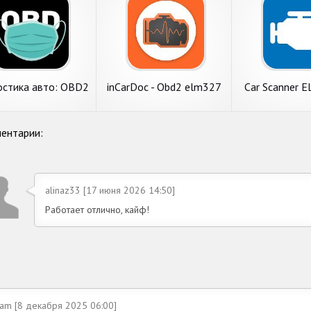
остика авто: OBD2
inCarDoc - Obd2 elm327
Car Scanner 
осканер ошибок
авто сканер
RuTorque
ентарии:
alinaz33 [17 июня 2026 14:50]
Работает отлично, кайф!
ram [8 декабря 2025 06:00]