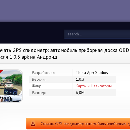
ачать GPS спидометр: автомобиль приборная доска OBD
рсия 1.0.3 apk на Андроид
Разработчик:
Theta App Studios
Версия:
1.0.3
Жанр:
Карты и Навигаторы
Размер:
6,0M
Скачать GPS спидометр: автомобиль приборная