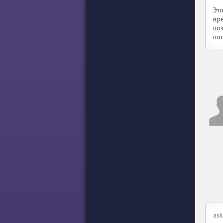
Эт
вр
по
по
ask