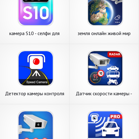
камера S10 - селфи для
земля онлайн живой мир
камеры Galaxy S10 HD
навигация и веб-камеры
Детектор камеры контроля
Датчик скорости камеры -
скорости: радар-детектор,
полицейский радар