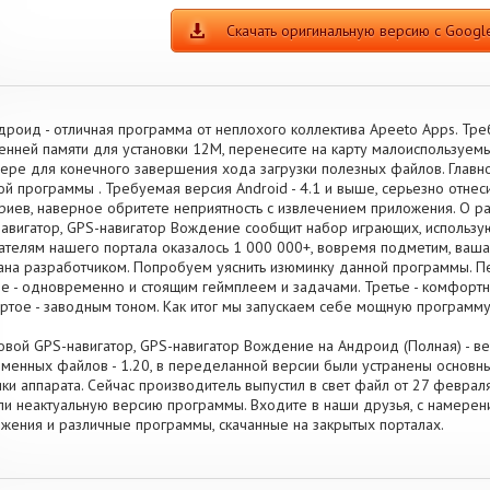
Скачать оригинальную версию с Google
дроид - отличная программа от неплохого коллектива Apeeto Apps. Тр
енней памяти для установки 12M, перенесите на карту малоиспользуем
ере для конечного завершения хода загрузки полезных файлов. Главн
ой программы . Требуемая версия Android - 4.1 и выше, серьезно отнеси
риев, наверное обритете неприятность с извлечением приложения. О р
авигатор, GPS-навигатор Вождение сообщит набор играющих, использу
ателям нашего портала оказалось 1 000 000+, вовремя подметим, ваш
ана разработчиком. Попробуем уяснить изюминку данной программы. Пер
е - одновременно и стоящим геймплеем и задачами. Третье - комфорт
ртое - заводным тоном. Как итог мы запускаем себе мощную программу
овой GPS-навигатор, GPS-навигатор Вождение на Андроид (Полная) - ве
менных файлов - 1.20, в переделанной версии были устранены осно
ки аппарата. Сейчас производитель выпустил в свет файл от 27 февраля 2
ли неактуальную версию программы. Входите в наши друзья, с намерен
жения и различные программы, скачанные на закрытых порталах.