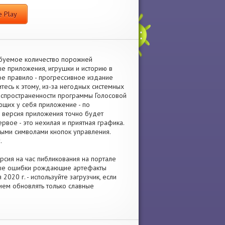
 Play
ебуемое количество порожней
ые приложения, игрушки и историю в
ое правило - прогрессивное издание
тесь к этому, из-за негодных системных
аспространенности программы Голосовой
ющих у себя приложение - по
а версия приложения точно будет
вое - это нехилая и приятная графика.
ными символами кнопок управления.
.
рсия на час пибликования на портале
вные ошибки рождающие артефакты
020 г. - используйте загрузчик, если
ием обновлять только славные