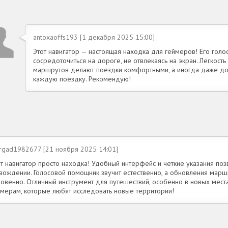
antoxaoffs193 [1 декабря 2025 15:00]
Этот навигатор — настоящая находка для геймеров! Его гол
сосредоточиться на дороге, не отвлекаясь на экран. Легкость
маршрутов делают поездки комфортными, а иногда даже до
каждую поездку. Рекомендую!
rgad1982677 [21 ноября 2025 14:01]
от навигатор просто находка! Удобный интерфейс и четкие указания по
 вождении. Голосовой помощник звучит естественно, а обновления мар
новенно. Отличный инструмент для путешествий, особенно в новых мес
ймерам, которые любят исследовать новые территории!