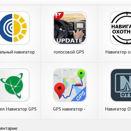
альный навигатор
голосовой GPS
Навигатор о
направление движения,
GPS-навигатор
ел Навигатор GPS
GPS навигатор -
Навигатор O
& Карты
навигаторы, навигатор
скачать
ентарии: