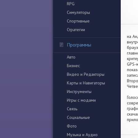
RPG
Симуляторы
Спортивные
Стратегии
на Ан
внутр
Программы
брауз
главн
Авто
крите
GPS-н
Бизнес
показ
Видео и Редакторы
запис
Второ
Карты и Навигаторы
Четве
Инструменты
Голос
Игры с модами
совре
графи
Связь
скача
Социальные
прило
Фото
Музыка и Аудио