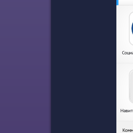
Соци
Навит
Комм