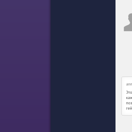
ann
Это
ка
по
ге