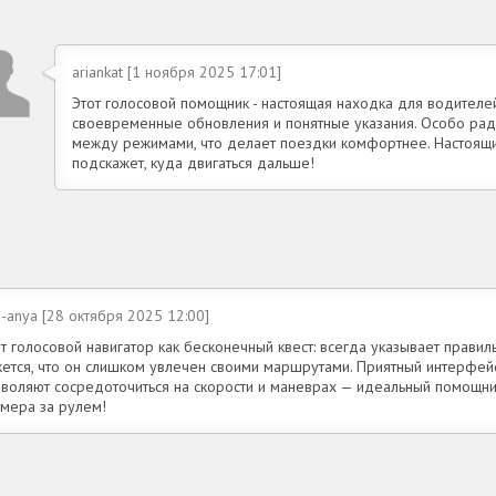
ariankat [1 ноября 2025 17:01]
Этот голосовой помощник - настоящая находка для водител
своевременные обновления и понятные указания. Особо рад
между режимами, что делает поездки комфортнее. Настоящий
подскажет, куда двигаться дальше!
-anya [28 октября 2025 12:00]
т голосовой навигатор как бесконечный квест: всегда указывает правиль
жется, что он слишком увлечен своими маршрутами. Приятный интерфей
зволяют сосредоточиться на скорости и маневрах — идеальный помощни
ймера за рулем!