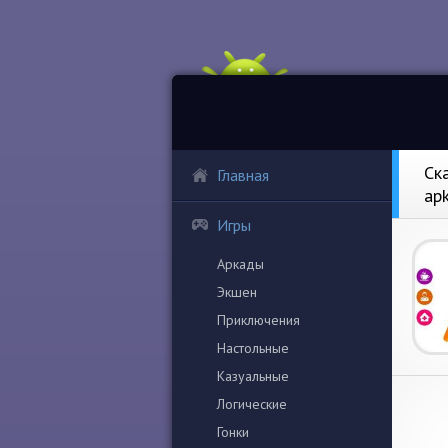
Ск
Главная
ap
Игры
Аркады
Экшен
Приключения
Настольные
Казуальные
Логические
Гонки