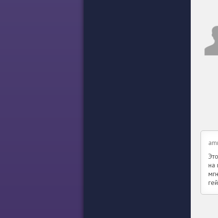
am
Эт
на
мг
ге