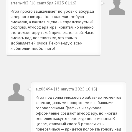
artem-r83 [16 сентября 2025 01:16]
Игра просто зашкаливает по уровню абсурда
и черного юмора! Головоломки требуют
смекалки, а каждая сцена - непредсказуемый
сюрприз. Атмосфера мрачноватая, но именно
это делает игру такой привлекательной. Часто
смеюсь над нелепостями, что только
добавляет ей очков. Рекомендую всем
любителям необычного!
alz08494 [13 августа 2025 10:15]
Игра подарила множество забавных моментов
с неожиданными поворотами и забавными
головоломками. Графика и звуковое
оформление создают атмосферу, но иногда
решения кажутся чересчур нелогичными. В
целом, отличный способ развлечься и
повеселиться — придется поломать голову над