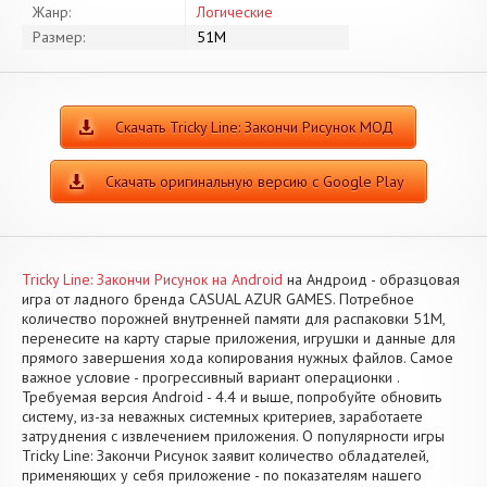
Жанр:
Логические
Размер:
51M
Скачать Tricky Line: Закончи Рисунок МОД
Скачать оригинальную версию с Google Play
Tricky Line: Закончи Рисунок на Android
на Андроид - образцовая
игра от ладного бренда CASUAL AZUR GAMES. Потребное
количество порожней внутренней памяти для распаковки 51M,
перенесите на карту старые приложения, игрушки и данные для
прямого завершения хода копирования нужных файлов. Самое
важное условие - прогрессивный вариант операционки .
Требуемая версия Android - 4.4 и выше, попробуйте обновить
систему, из-за неважных системных критериев, заработаете
затруднения с извлечением приложения. О популярности игры
Tricky Line: Закончи Рисунок заявит количество обладателей,
применяющих у себя приложение - по показателям нашего