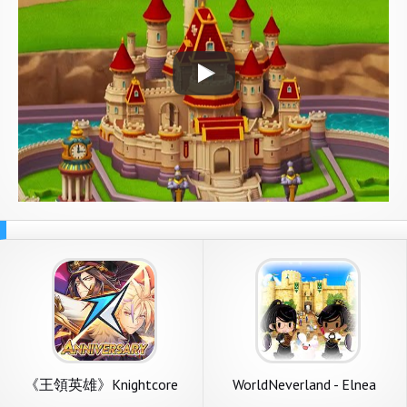
《王領英雄》Knightcore
WorldNeverland - Elnea
Kingdom
Kingdom