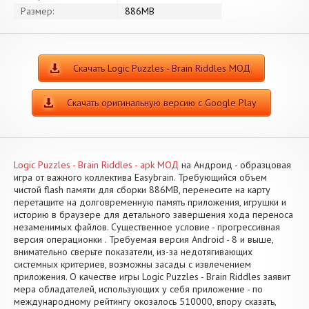
Размер:
886MB
Скачать Logic Puzzles - Brain Riddles МОД
Скачать оригинальную версию с Google Play
Logic Puzzles - Brain Riddles - apk МОД
на Андроид - образцовая
игра от важного коллектива Easybrain. Требующийся объем
чистой flash памяти для сборки 886MB, перенесите на карту
перетащите на долговременную память приложения, игрушки и
историю в браузере для детального завершения хода переноса
незаменимых файлов. Существенное условие - прогрессивная
версия операционки . Требуемая версия Android - 8 и выше,
внимательно сверьте показатели, из-за недотягивающих
системных критериев, возможны засады с извлечением
приложения. О качестве игры Logic Puzzles - Brain Riddles заявит
мера обладателей, использующих у себя приложение - по
международному рейтингу окозалось 510000, впору сказать,