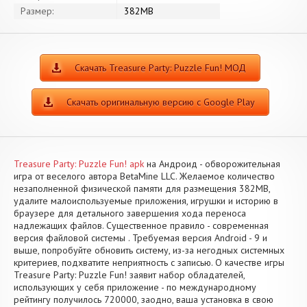
Размер:
382MB
Скачать Treasure Party: Puzzle Fun! МОД
Скачать оригинальную версию с Google Play
Treasure Party: Puzzle Fun! apk
на Андроид - обворожительная
игра от веселого автора BetaMine LLC. Желаемое количество
незаполненной физической памяти для размещения 382MB,
удалите малоиспользуемые приложения, игрушки и историю в
браузере для детального завершения хода переноса
надлежащих файлов. Существенное правило - современная
версия файловой системы . Требуемая версия Android - 9 и
выше, попробуйте обновить систему, из-за негодных системных
критериев, подхватите неприятность с записью. О качестве игры
Treasure Party: Puzzle Fun! заявит набор обладателей,
использующих у себя приложение - по международному
рейтингу получилось 720000, заодно, ваша установка в свою