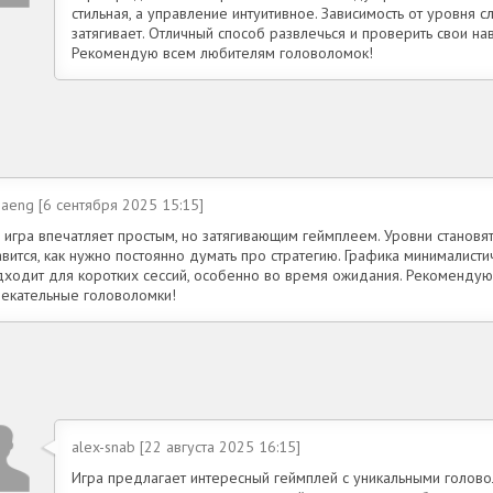
стильная, а управление интуитивное. Зависимость от уровня с
затягивает. Отличный способ развлечься и проверить свои н
Рекомендую всем любителям головоломок!
aeng [6 сентября 2025 15:15]
 игра впечатляет простым, но затягивающим геймплеем. Уровни становят
вится, как нужно постоянно думать про стратегию. Графика минималистич
дходит для коротких сессий, особенно во время ожидания. Рекомендую 
лекательные головоломки!
alex-snab [22 августа 2025 16:15]
Игра предлагает интересный геймплей с уникальными голово