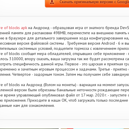
Скачать оригинальную версию с Google
e of blocks apk
на Андроид - образцовая игра от знатного бренда Dev
енней памяти для распаковки 498MB, переместите на внешнюю память 
ию в браузере для детального завершения хода конфигурирования на
ессивная версия файловой системы . Требуемая версия Android - 6 и вы
тительных системных условий, подцепите тормоза с извлечением прило
e of blocks сообщит мера обладателей, открывших себе приложение - 
лось 310000, впору сказать, ваша загрузка так же будет рассмотрена 
отреть специфичность данной игры. Первое - это царская и приятная гр
ременно и зачетным игровым процессом и задачами. Третье - приятно
ления. Четвертое - задорным тоном. Затем мы получаем себе завидную
e of blocks на Андроид (Взлом на монеты) - вариация на момент запуска
ленной версии были обрезаны банальные неточности рождающие пере
е время управляющий опубликовал файл от 17 мар. 2020 г. - запустит
ю приложения. Приходите в наши OK, чтоб загружать только последние
анные нам для ознакомления.