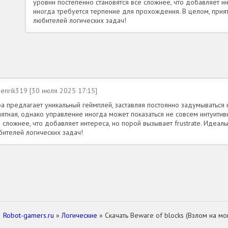
уровни постепенно становятся всё сложнее, что добавляет инт
иногда требуется терпение для прохождения. В целом, пр
любителей логических задач!
enrik319 [30 июля 2025 17:15]
а предлагает уникальный геймплей, заставляя постоянно задумываться 
ятная, однако управление иногда может показаться не совсем интуитив
 сложнее, что добавляет интереса, но порой вызывает frustrate. Идеал
бителей логических задач!
Robot-gamers.ru
»
Логические
» Скачать Beware of blocks (Взлом на мо