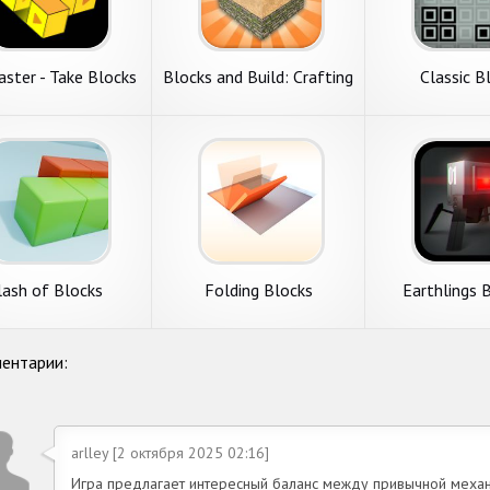
ster - Take Blocks
Blocks and Build: Crafting
Classic B
Away
lash of Blocks
Folding Blocks
Earthlings 
ентарии:
arlley [2 октября 2025 02:16]
Игра предлагает интересный баланс между привычной механ