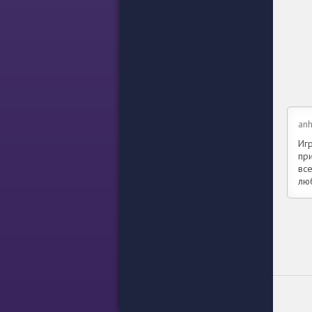
anh
Игр
при
все
лю