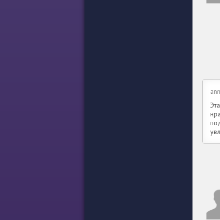
ann
Эта
нра
по
ув