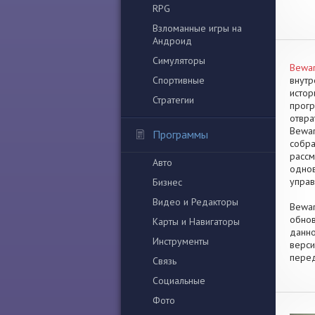
RPG
Взломанные игры на
Андроид
Симуляторы
Bewar
Спортивные
внутр
истор
Стратегии
прогр
отвра
Bewar
Программы
собра
рассм
Авто
однов
управ
Бизнес
Видео и Редакторы
Bewar
обнов
Карты и Навигаторы
данно
Инструменты
верси
перед
Связь
Социальные
Фото