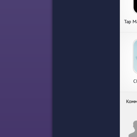
Tap Ma
C
Комм